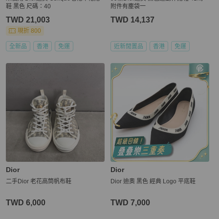
鞋 黑色 尺碼：40
附件有塵袋一
TWD 21,003
TWD 14,137
現折 800
全新品
香港
免運
近新閒置品
香港
免運
Dior
Dior
二手Dior 老花高筒帆布鞋
Dior 迪奧 黑色 經典 Logo 平底鞋
TWD 6,000
TWD 7,000