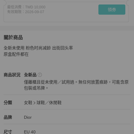
最低消費：
TWD 10,000
領券
有效期限：
2026-09-07
關於商品
關於
全新未使用 粉色时尚减龄 出街回头率 

全新 Dior迪奧粉色休閒鞋 尺碼40
商品詳情與購買須知
原盒配件都在
Dior
女鞋
商品狀態與細節
商品狀況
全新品
僅離櫃且從未使用／試用過。無任何放置痕跡，可能含原
包裝或吊牌。
全新品
Dior
女鞋
分類資訊
分類
女鞋
球鞋／休閒鞋
女鞋
/
球鞋／休閒鞋
推薦
Dior
Dior
精品
推薦清單
女鞋
品牌介紹
品牌
Dior
尺寸
EU
40