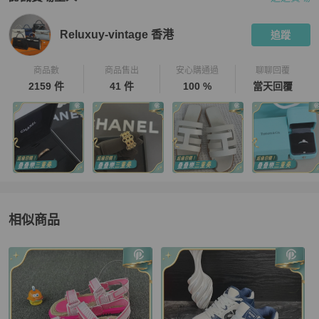
PopChill 拍拍圈嚴選賣家
Reluxuy-vintage 香港
介紹
Reluxuy-vintage 香港
追蹤
商品數
商品售出
安心購通過
聊聊回覆
2159 件
41 件
100 %
當天回覆
相似商品
更多相似
Dior
女鞋
推薦精品