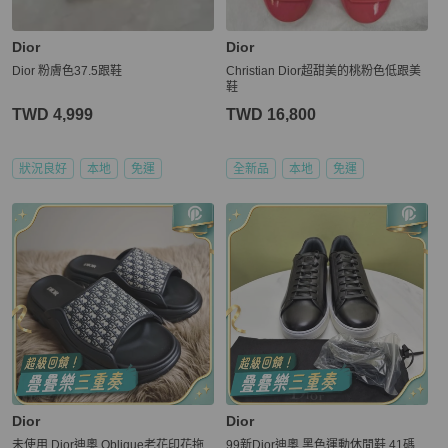
Dior
Dior
Dior 粉膚色37.5跟鞋
Christian Dior超甜美的桃粉色低跟美
鞋
TWD 4,999
TWD 16,800
狀況良好
本地
免運
全新品
本地
免運
Dior
Dior
未使用 Dior迪奧 Oblique老花印花拖
99新Dior迪奧 黑色運動休閒鞋 41碼