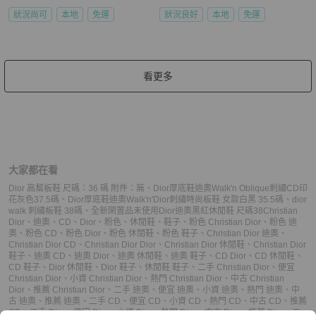
狀況尚可
本地
免運
狀況良好
本地
免運
看更多
大家都在看
Dior 高幫板鞋 尺碼：36 碼 附件：無
、
Dior厚底鞋迪奧Walk'n Oblique刺繡CD印
花灰色37.5碼
、
Dior厚底鞋迪奧Walk'n'Dior刺繡時尚板鞋 女款白黑 35.5碼
、
dior
walk 刺繡板鞋 38碼
、
全新閑置品未使用Dior迪奧黑紅休閒鞋 尺碼38
Christian
Dior
、
迪奧
、
CD
、
Dior
、
粉色
、
休閒鞋
、
鞋子
、
粉色 Christian Dior
、
粉色 迪
奧
、
粉色 CD
、
粉色 Dior
、
粉色 休閒鞋
、
粉色 鞋子
、
Christian Dior 迪奧
、
Christian Dior CD
、
Christian Dior Dior
、
Christian Dior 休閒鞋
、
Christian Dior
鞋子
、
迪奧 CD
、
迪奧 Dior
、
迪奧 休閒鞋
、
迪奧 鞋子
、
CD Dior
、
CD 休閒鞋
、
CD 鞋子
、
Dior 休閒鞋
、
Dior 鞋子
、
休閒鞋 鞋子
、
二手 Christian Dior
、
便宜
Christian Dior
、
小資 Christian Dior
、
熱門 Christian Dior
、
中古 Christian
Dior
、
推薦 Christian Dior
、
二手 迪奧
、
便宜 迪奧
、
小資 迪奧
、
熱門 迪奧
、
中
古 迪奧
、
推薦 迪奧
、
二手 CD
、
便宜 CD
、
小資 CD
、
熱門 CD
、
中古 CD
、
推薦
CD
、
二手 Dior
、
便宜 Dior
、
小資 Dior
、
熱門 Dior
、
中古 Dior
、
推薦 Dior
、
二