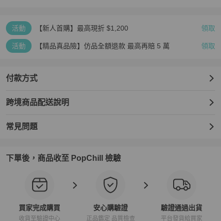
活動
【新人首購】最高現折 $1,200
領取
活動
【精品真品險】仿品全額退款 最高再賠 5 萬
領取
付款方式
跨境商品配送說明
常見問題
下單後，商品收至 PopChill 檢驗
買家完成購買
安心購驗證
驗證通過出貨
收貨至驗證中心
正品鑑定 品質檢查
平台發貨給買家