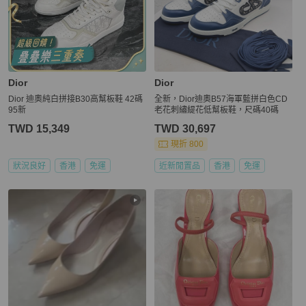
Dior
Dior
Dior 迪奧純白拼接B30高幫板鞋 42碼
全新，Dior迪奧B57海軍藍拼白色CD
95新
老花刺繡緹花低幫板鞋，尺碼40碼
TWD 15,349
TWD 30,697
現折 800
狀況良好
香港
免運
近新閒置品
香港
免運