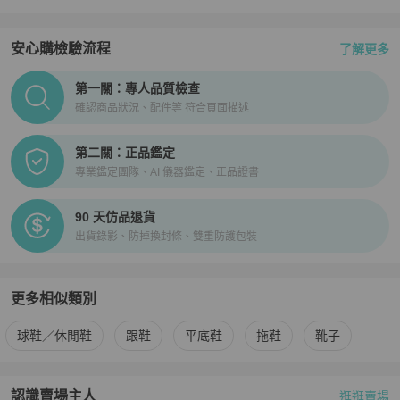
安心購檢驗流程
了解更多
PopChill拍拍圈正品驗證、安心購檢驗流程介紹
第一關：專人品質檢查
確認商品狀況、配件等 符合頁面描述
第二關：正品鑑定
專業鑑定團隊、AI 儀器鑑定、正品證書
90 天仿品退貨
出貨錄影、防掉換封條、雙重防護包裝
更多相似類別
更多
Dior
女鞋
相似商品推薦
球鞋／休閒鞋
跟鞋
平底鞋
拖鞋
靴子
認識賣場主人
逛逛賣場