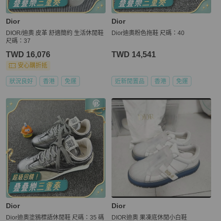
Dior
Dior
DIOR/迪奧 皮革 舒適簡約 生活休閒鞋
Dior迪奧粉色拖鞋 尺碼：40
尺碼：37
TWD 16,076
TWD 14,541
安心購折抵
狀況良好
香港
免運
近新閒置品
香港
免運
Dior
Dior
Dior迪奧塗鴉標語休閒鞋 尺碼：35 碼
DIOR迪奧 果凍底休閒小白鞋