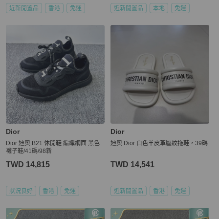
近新閒置品
香港
免運
近新閒置品
本地
免運
Dior
Dior
Dior 迪奧 B21 休閒鞋 編織網面 黑色
迪奧 Dior 白色羊皮革壓紋拖鞋，39碼
襪子鞋/41碼/98新
TWD 14,815
TWD 14,541
狀況良好
香港
免運
近新閒置品
香港
免運