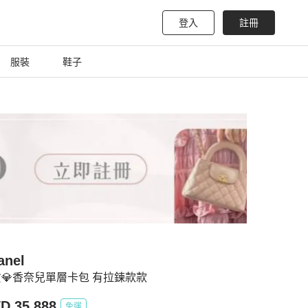
登入
註冊
服裝
鞋子
anel
💎香奈兒單層卡包 有拉鍊款款
D 35,888
免運