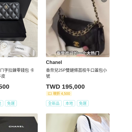
Chanel
版ㄇ字拉鍊零錢包 卡
香奈兒25P雙鏈條荔枝牛口蓋包小
牛皮
號
500
TWD 195,000
現折 4,500
地
免運
全新品
本地
免運