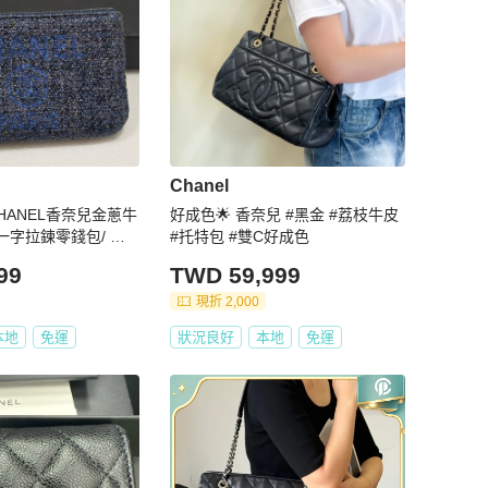
Chanel
HANEL香奈兒金蔥牛
好成色🌟 香奈兒 #黑金 #荔枝牛皮
一字拉鍊零錢包/ 卡
#托特包 #雙C好成色
99
TWD 59,999
現折 2,000
本地
免運
狀況良好
本地
免運