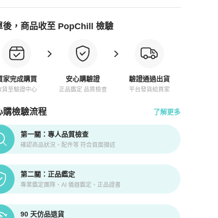
後，商品收至 PopChill 檢驗
買家完成購買
安心購驗證
驗證通過出貨
收貨至驗證中心
正品鑑定 品質檢查
平台發貨給買家
心購檢驗流程
了解更多
pChill拍拍圈正品驗證、安心購檢驗流程介紹
第一關：專人品質檢查
確認商品狀況、配件等 符合頁面描述
第二關：正品鑑定
專業鑑定團隊、AI 儀器鑑定、正品證書
90 天仿品退貨