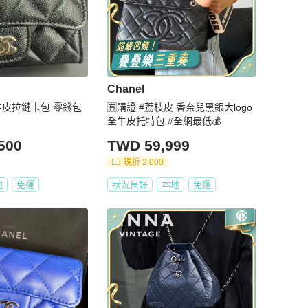
Chanel
典牛皮拉鏈卡包 零錢包
🈶購證 #荔枝皮 香奈兒黑銀大logo
全牛皮托特包 #全網最低💰
500
TWD 59,999
現折 2,000
地
免運
狀況良好
本地
免運