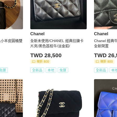
Chanel
Chanel
黑色小羊皮圓桶雙
全新未使用/CHANEL 經典拉鍊卡
Chanel 經
片夾/黑色荔枝牛/淡金釦/
全新閑置
TWD 28,500
TWD 26,
現折 800
現折 800
免運
全新品
本地
免運
全新品
本