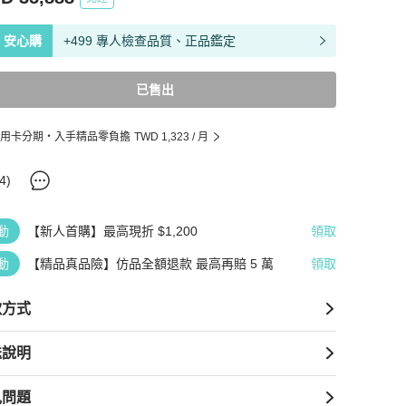
安心購
+499 專人檢查品質、正品鑑定
已售出
用卡分期・入手精品零負擔
TWD 1,323
/ 月
4
)
動
【新人首購】最高現折 $1,200
領取
動
【精品真品險】仿品全額退款 最高再賠 5 萬
領取
款方式
送說明
見問題