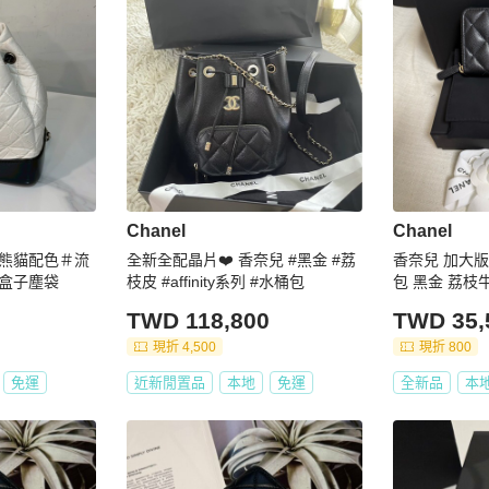
Chanel
Chanel
＃熊貓配色＃流
全新全配晶片❤️ 香奈兒 #黑金 #荔
香奈兒 加大
盒子塵袋
枝皮 #affinity系列 #水桶包
包 黑金 荔枝
TWD 118,800
TWD 35,
現折 4,500
現折 800
免運
近新閒置品
本地
免運
全新品
本