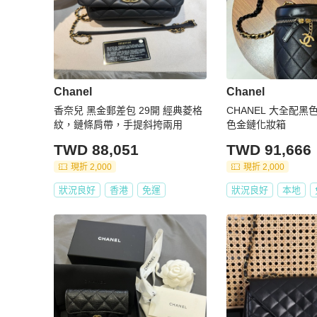
Chanel
Chanel
香奈兒 黑金郵差包 29開 經典菱格
CHANEL 大全配
紋，鏈條肩帶，手提斜挎兩用
色金鏈化妝箱
TWD 88,051
TWD 91,666
現折 2,000
現折 2,000
狀況良好
香港
免運
狀況良好
本地