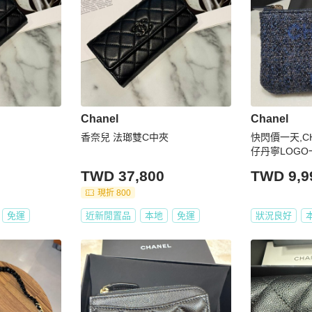
Chanel
Chanel
香奈兒 法瑯雙C中夾
快閃價一天,C
仔丹寧LOGO
包
TWD 37,800
TWD 9,9
現折 800
免運
近新閒置品
本地
免運
狀況良好