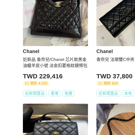
Chanel
Chanel
近新品 香奈兒/Chanel 芯片款黑金
香奈兒 法瑯雙C中夾
油蠟羊皮小號 淡金扣菱格紋鏈條包
TWD 229,416
TWD 37,800
現折 4,500
現折 800
近新閒置品
香港
免運
近新閒置品
本地