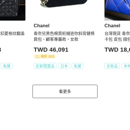
Chanel
Chanel
书包扣菱格纹翻盖
香奈兒黑色棉質絎縫迷你斜背鏈條
台灣現貨 香奈兒
肩包，顧客專屬款，女款
卡包 皮包 錢
8
TWD 46,091
TWD 18,
現折 800
免運
近新閒置品
日本
免運
全新品
本
看更多