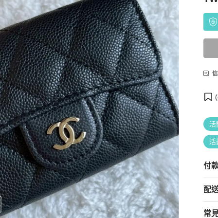
信
(
活
活
付
配
常