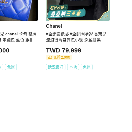
Chanel
 chanel 卡包 雙層
#全網最低💰 #全配🈶購證 香奈兒
包 零錢包 藍色 銀扣
流浪後背雙肩包小號 深藍拼黑
000
TWD 79,999
現折 2,000
地
免運
狀況良好
本地
免運