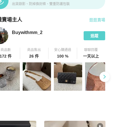
出貨錄影、防掉換封條、雙重防護包裝
識賣場主人
逛逛賣場
pChill 拍拍圈嚴選賣家
Buywithmm_2
介紹
Buywithmm_2
追蹤
商品數
商品售出
安心購通過
聊聊回覆
172 件
26 件
100 %
一天以上