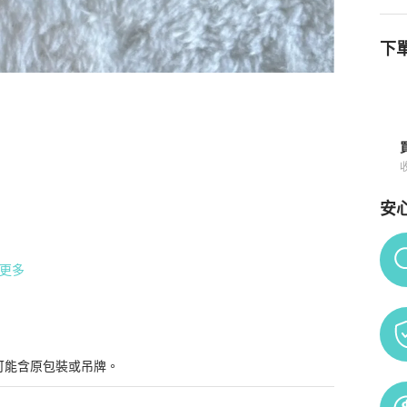
下單
買須知
安
Po
更多
可能含原包裝或吊牌。