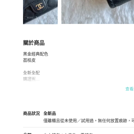
關於商品
關於
黑金經典配色

現貨💎香奈兒單層卡包 有拉鍊款款
商品詳情與購
荔枝皮

全新全配

購證🈶

查看
#香奈兒卡包 #拉鍊卡包 #零錢包 #卡包 #香奈兒
Chanel
女士錢包 / 小皮件
商品狀態與細節
商品狀況
全新品
僅離櫃且從未使用／試用過。無任何放置痕跡，
全新品