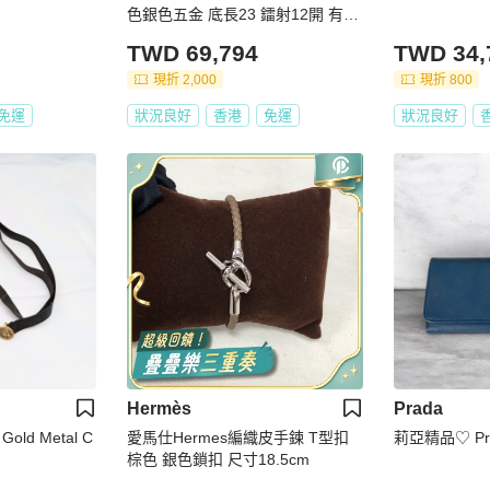
色銀色五金 底長23 鐳射12開 有保
卡
TWD 69,794
TWD 34,
現折 2,000
現折 800
免運
狀況良好
香港
免運
狀況良好
Hermès
Prada
 Gold Metal C
愛馬仕Hermes編織皮手鍊 T型扣
莉亞精品♡ Pr
棕色 銀色鎖扣 尺寸18.5cm