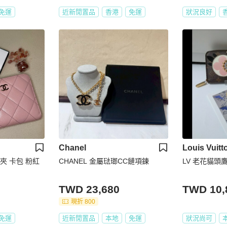
免運
近新閒置品
香港
免運
狀況良好
Chanel
Louis Vuitt
卡夾 卡包 粉紅
CHANEL 金屬琺瑯CC鏈項鍊
LV 老花貓頭
TWD 23,680
TWD 10,
現折 800
免運
近新閒置品
本地
免運
狀況尚可