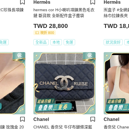
Hermès
Hermès
屬雙C珍珠長項鍊
hermes cor H小喇叭項鍊黑色毛衣
🈶盒子 #全
鏈 斷貨款 全新配件盒子塵袋
絲巾拉鍊長夾
TWD 28,800
TWD 18,
現折 800
免運
全新品
本地
免運
狀況良好
Chanel
Chanel
金 20
CHANEL 香奈兒 牛仔布鏈條深藍
香奈兒 Chan