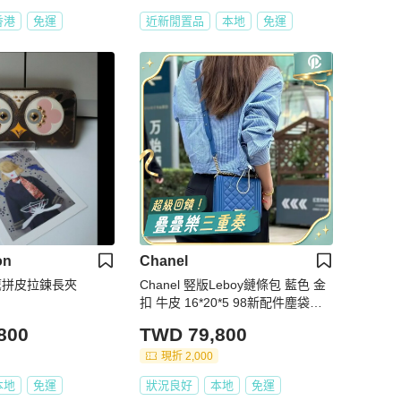
香港
免運
近新閒置品
本地
免運
on
Chanel
鷹拼皮拉鍊長夾
Chanel 竪版Leboy鏈條包 藍色 金
扣 牛皮 16*20*5 98新配件塵袋保
卡
800
TWD 79,800
現折 2,000
本地
免運
狀況良好
本地
免運