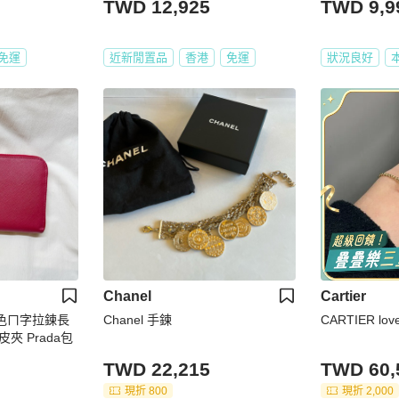
TWD 12,925
TWD 9,9
免運
近新閒置品
香港
免運
狀況良好
Chanel
Cartier
粉色ㄇ字拉鍊長
Chanel 手鍊
CARTIER l
a皮夾 Prada包
TWD 22,215
TWD 60,
現折 800
現折 2,000