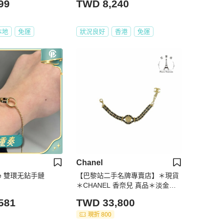
99
TWD 8,240
本地
免運
狀況良好
香港
免運
Chanel
ove 雙環无鉆手鏈
【巴黎站二手名牌專賣店】＊現貨
＊CHANEL 香奈兒 真品＊淡金皮
穿鏈手鍊
581
TWD 33,800
現折 800