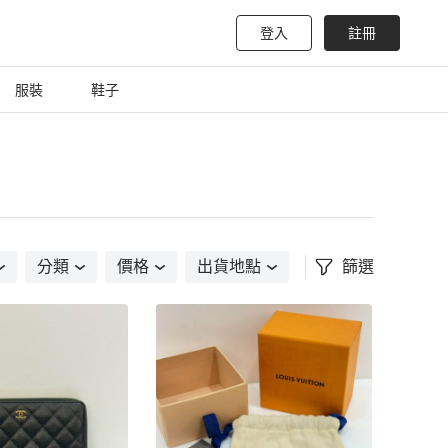
登入
註冊
服裝
鞋子
分類
價格
出貨地點
篩選