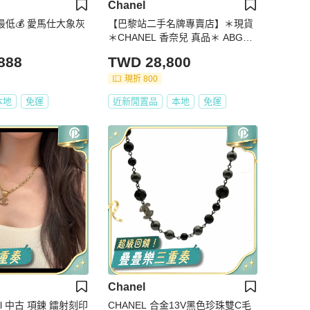
Chanel
網最低💰 愛馬仕大象灰
【巴黎站二手名牌專賣店】＊現貨
＊CHANEL 香奈兒 真品＊ ABG58
8雙蝴蝶結雙C項鍊
888
TWD 28,800
現折 800
本地
免運
近新閒置品
本地
免運
Chanel
el 中古 項鍊 鐳射刻印
CHANEL 合金13V黑色珍珠雙C毛