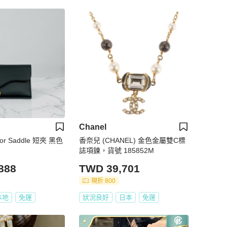
Chanel
r Saddle 短夾 黑色
香奈兒 (CHANEL) 金色金屬雙C標
誌項鍊，貨號 185852M
888
TWD 39,701
現折 800
本地
免運
狀況良好
日本
免運