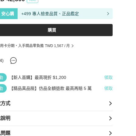
安心購
+499 專人檢查品質、正品鑑定
購買
用卡分期・入手精品零負擔
TWD 1,567
/ 月
4
)
動
【新人首購】最高現折 $1,200
領取
動
【精品真品險】仿品全額退款 最高再賠 5 萬
領取
款方式
送說明
見問題