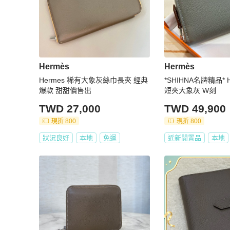
Hermès
Hermès
Hermes 稀有大象灰絲巾長夾 經典
*SHIHNA名牌精品* 
爆款 甜甜價售出
短夾大象灰 W刻
TWD 27,000
TWD 49,900
現折 800
現折 800
狀況良好
本地
免運
近新閒置品
本地