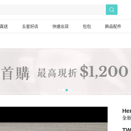
直送
五星好店
快速出貨
包包
飾品配件
He
全新
TW