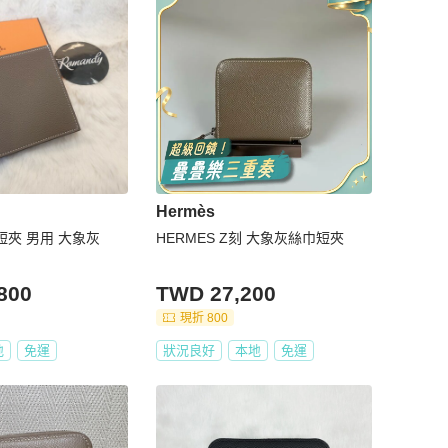
Hermès
巾短夾 男用 大象灰
HERMES Z刻 大象灰絲巾短夾
800
TWD 27,200
現折 800
地
免運
狀況良好
本地
免運