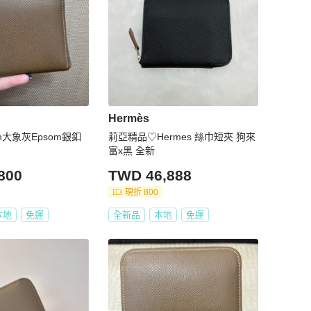
Hermès
k in大象灰Epsom銀釦
莉亞精品♡Hermes 絲巾短夾 狗來
富x黑 全新
800
TWD 46,888
現折 800
本地
免運
全新品
本地
免運