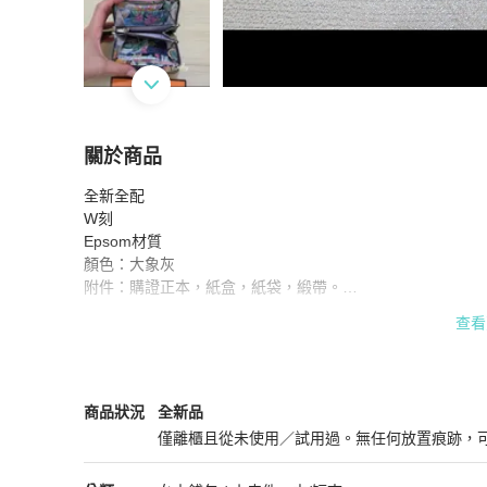
關於商品
關於
全新全配

全新全配 Hermes 愛馬仕 大象灰 絲巾短夾
商品
W刻

Epsom材質

顏色：大象灰

附件：購證正本，紙盒，紙袋，緞帶。

#絲巾短夾

查看
#愛馬仕

#Hermes

#皮夾

#零錢包
Hermès
女士錢包 / 小皮件
商品狀態與細節
商品狀況
全新品
僅離櫃且從未使用／試用過。無任何放置痕跡，
全新品