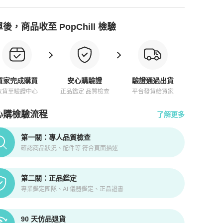
後，商品收至 PopChill 檢驗
買家完成購買
安心購驗證
驗證通過出貨
收貨至驗證中心
正品鑑定 品質檢查
平台發貨給買家
心購檢驗流程
了解更多
pChill拍拍圈正品驗證、安心購檢驗流程介紹
第一關：專人品質檢查
確認商品狀況、配件等 符合頁面描述
第二關：正品鑑定
專業鑑定團隊、AI 儀器鑑定、正品證書
90 天仿品退貨