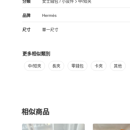
Hermès
女士錢包 / 小皮件
分類資訊
分類
女士錢包 / 小皮件
中/短夾
女士錢包 / 小皮件
/
中/短夾
推薦
Hermès
Hermès
精品
推薦清單
女士錢包 / 小皮件
品牌介紹
品牌
Hermès
尺寸
單一尺寸
更多相似類別
更多
Hermès
女士錢包 / 小皮件
相似商品推薦
中/短夾
長夾
零錢包
卡夾
其他
相似商品
更多相似
Hermès
女士錢包 / 小皮件
推薦精品