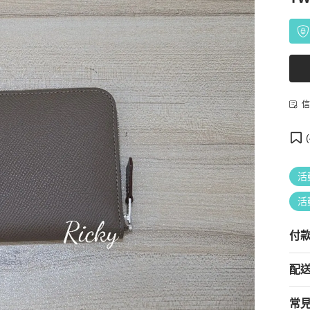
信
(
活
活
付
配
常