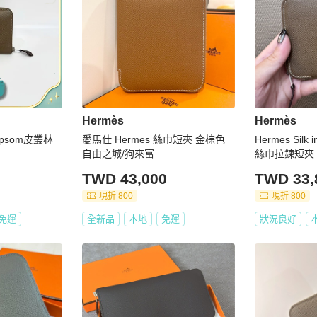
Hermès
Hermès
Epsom皮叢林
愛馬仕 Hermes 絲巾短夾 金棕色
Hermes Sil
自由之城/狗來富
絲巾拉鍊短夾
TWD 43,000
TWD 33,
現折 800
現折 800
免運
全新品
本地
免運
狀況良好