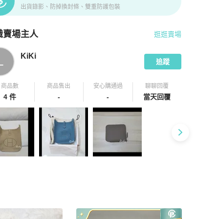
出貨錄影、防掉換封條、雙重防護包裝
識賣場主人
逛逛賣場
pChill 拍拍圈嚴選賣家
KiKi
介紹
KiKi
L
追蹤
商品數
商品售出
安心購通過
聊聊回覆
4 件
-
-
當天回覆