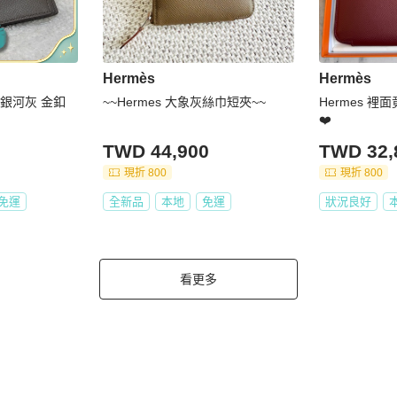
Hermès
Hermès
短夾 銀河灰 金釦
~~Hermes 大象灰絲巾短夾~~
Hermes 
❤️
TWD 44,900
TWD 32,
現折 800
現折 800
免運
全新品
本地
免運
狀況良好
看更多