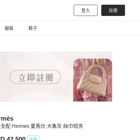
登入
註冊
服裝
鞋子
rmès
全配 Hermes 愛馬仕 大象灰 絲巾短夾
D 42,500
免運