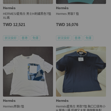
Hermès
Hermès
HERMES/愛馬仕 男士H刺繡黑色T恤
Hermes 男裝T 恤
XL碼
TWD 12,521
TWD 16,076
狀況良好
香港
免運
狀況良好
香港
免運
Hermès
Hermès
Hermes男裝t 恤
Hermès愛馬仕 男款T恤 胸口口袋有小
H 藍色 L碼 低調又大氣 倆個藍色對比