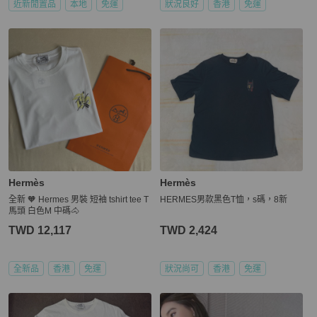
近新閒置品
本地
免運
狀況良好
香港
免運
Hermès
Hermès
全新 🧡 Hermes 男裝 短袖 tshirt tee T
HERMES男款黑色T恤，s碼，8新
馬頭 白色M 中碼🐴
TWD 12,117
TWD 2,424
全新品
香港
免運
狀況尚可
香港
免運