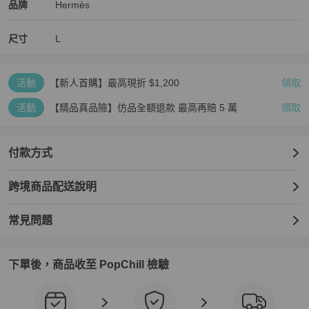
Hermès
Hermès
精品
推薦清單
男裝
品牌介紹
品牌
Hermès
尺寸
L
活動
【新人首購】最高現折 $1,200
領取
活動
【精品真品險】仿品全額退款 最高再賠 5 萬
領取
付款方式
跨境商品配送說明
常見問題
下單後，商品收至 PopChill 檢驗