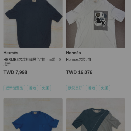
Hermès
Hermès
HERMES男款針織黑色T恤，m碼，9
Hermes男裝t 恤
成新
TWD 7,998
TWD 16,076
近新閒置品
香港
免運
狀況良好
香港
免運