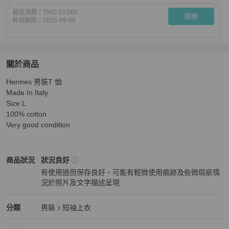
最低消費：
TWD 10,000
領券
有效期限：
2026-09-06
關於商品
關於
Hermes 男裝T 恤

Hermes 男裝T 恤
商品詳情與購買須知
Made In Italy 

Size L 

100% cotton 

Very good condition
Hermès
男裝
商品狀態與細節
商品狀況
狀況良好
有使用過但保存良好，可能有輕微使用痕跡及些微瑕疵情
況於照片及文字描述呈現
狀況良好
Hermès
男裝
分類資訊
分類
男裝
短袖上衣
男裝
/
短袖上衣
推薦