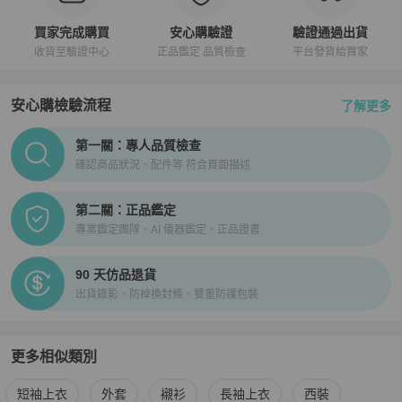
買家完成購買
安心購驗證
驗證通過出貨
收貨至驗證中心
正品鑑定 品質檢查
平台發貨給買家
安心購檢驗流程
了解更多
PopChill拍拍圈正品驗證、安心購檢驗流程介紹
第一關：專人品質檢查
確認商品狀況、配件等 符合頁面描述
第二關：正品鑑定
專業鑑定團隊、AI 儀器鑑定、正品證書
90 天仿品退貨
出貨錄影、防掉換封條、雙重防護包裝
更多相似類別
更多
Hermès
男裝
相似商品推薦
短袖上衣
外套
襯衫
長袖上衣
西裝