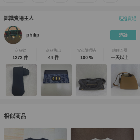
認識賣場主人
逛逛賣場
PopChill 拍拍圈嚴選賣家
philip
介紹
philip
追蹤
商品數
商品售出
安心購通過
聊聊回覆
1272 件
44 件
100 %
一天以上
相似商品
更多相似
Hermès
男裝
推薦精品