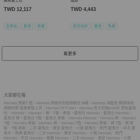
典男裝上衣
成新
TWD 12,117
TWD 4,443
全新品
香港
免運
狀況良好
香港
免運
看更多
大家都在看
Hermes 男裝T 恤
、
Hermes 男裝灰色短袖衛衣 M碼
、
Hermes 深藍色 圓領珠地
網眼材質 經典男裝上衣
、
Hermes Fit T-shirt
、
Hermes 男士短袖polo衫 黑色
愛馬
仕
、
Hermès
、
Hermes
、
棉
、
T恤
、
男裝
、
愛馬仕 Hermès
、
愛馬仕 Hermes
、
愛馬仕 棉
、
愛馬仕 T恤
、
愛馬仕 男裝
、
Hermès Hermes
、
Hermès 棉
、
Hermès
T恤
、
Hermès 男裝
、
Hermes 棉
、
Hermes T恤
、
Hermes 男裝
、
棉 T恤
、
棉 男
裝
、
T恤 男裝
、
二手 愛馬仕
、
便宜 愛馬仕
、
小資 愛馬仕
、
熱門 愛馬仕
、
中古 愛
馬仕
、
推薦 愛馬仕
、
二手 Hermès
、
便宜 Hermès
、
小資 Hermès
、
熱門
Hermès
、
中古 Hermès
、
推薦 Hermès
、
二手 Hermes
、
便宜 Hermes
、
小資