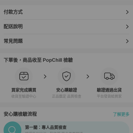
付款方式
配送說明
常見問題
下單後，商品收至 PopChill 檢驗
買家完成購買
安心購驗證
驗證通過出貨
收貨至驗證中心
正品鑑定 品質檢查
平台發貨給買家
安心購檢驗流程
了解更多
PopChill拍拍圈正品驗證、安心購檢驗流程介紹
第一關：專人品質檢查