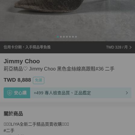
信用卡分期・入手精品零負擔
TWD 328
/ 月
Jimmy Choo
莉亞精品♡ Jimmy Choo 黑色金絲線高跟鞋#36 二手
TWD 8,888
免運
安心購
+499 專人檢查品質、正品鑑定
關於商品
關於
🧚🏻‍♀️LIYA全新二手精品買賣收購🧚🏻‍♀️

莉亞精品♡ Jimmy Choo 黑色金絲線高跟鞋#36 二手
商品
#二手
