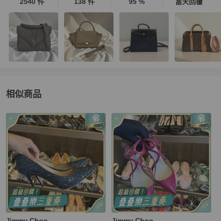
2540 件
138 件
95 %
當天回覆
相似商品
更多相似
Jimmy Choo
女鞋
推薦精品
Jimmy Choo
Jimmy Choo