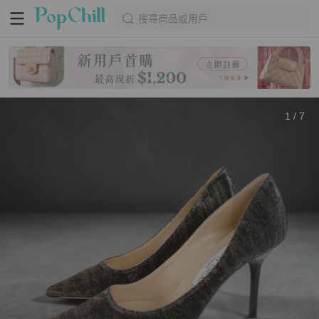
搜尋商品或用戶
1
/
7