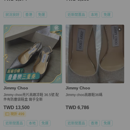
狀況良好
香港
免運
近新閒置品
本地
免運
Jimmy Choo
Jimmy Choo
Jimmy choo亮片高跟凉鞋 36.5號 配
Jimmy choo高跟鞋36碼
件有防塵袋鞋盒 幾乎全新
TWD 13,500
TWD 6,786
現折 499
近新閒置品
本地
免運
近新閒置品
香港
免運