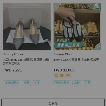
Jimmy Choo
Jimmy Choo
99新Jimmy Choo周仰傑高跟鞋 35碼
JIMMY CHOO高跟 尺寸36碼 僅試穿
帶防塵袋鞋盒
TWD 7,271
TWD 11,000
現折 499
近新閒置品
香港
免運
近新閒置品
本地
免運
看更多