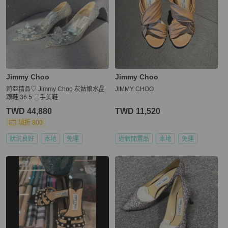
Jimmy Choo
Jimmy Choo
莉亞精品♡ Jimmy Choo 灰姑娘水晶
JIMMY CHOO
跟鞋 36.5 二手美鞋
TWD 44,880
TWD 11,520
現折 800
狀況良好
本地
免運
近新閒置品
本地
免運