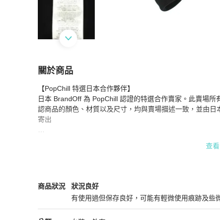
關於商品
關於
【PopChill 特選日本合作夥伴】

FENDI 披肩 其他外套 羊絨 黑色 二手 女款
商品
日本 BrandOff 為 PopChill 認證的特選合作賣家。此賣
認商品的顏色、材質以及尺寸，均與賣場描述一致，並由日
寄出

【商品出售人】

查看
★ 日本 BrandOff 公司販售，並非 PopChill 轉售商品給您。

★ 商品圖片與資訊為日本 BrandOff 授權提供，將日文 /
★ 商品為 PopChill 特選日本合作夥伴日本 BrandOff
Fendi
女裝
商品狀態與細節
商品狀況
狀況良好
產品編號：2104102489683

有使用過但保存良好，可能有輕微使用痕跡及些
顏色：黑色

狀況良好
材質：羊絨 
