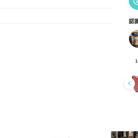


認
Po
1
現象
