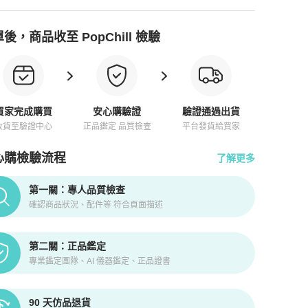
後，商品收至 PopChill 檢驗
買家完成購買
安心購驗證
驗證通過出貨
收貨至驗證中心
正品鑑定 品質檢查
平台發貨給買家
心購檢驗流程
了解更多
pChill拍拍圈正品驗證、安心購檢驗流程介紹
第一關：專人品質檢查
確認商品狀況、配件等 符合頁面描述
第二關：正品鑑定
專業鑑定團隊、AI 儀器鑑定、正品證書
90 天仿品退貨