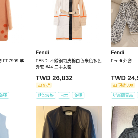
定假日除外)

日本發貨，下單前請聊聊詢問

求，可聊聊私訊事先通知為您開立三聯式發票

出・刪除的情形，商品已搶先售出，將為您取消訂單，還請見
Fendi
Fendi
並在您下單之後，提供商品細節影片，您可以再次確認商品成色，
 FF7909 羊
FENDI 不銹鋼領皮棉白色米色多色
Fendi 外套
外套 #44 二手女裝
預期（存在著賣家未描述的缺陷），請提供充分、完整的商品
須依商品出賣人之回應與決定及 PopChill 的綜合判斷

TWD 26,832
TWD 24,
即表示願意依照本服務約定條款及相關網頁上所載明的約定內
9 折
現折 800
免運
狀況良好
日本
免運
近新閒置品