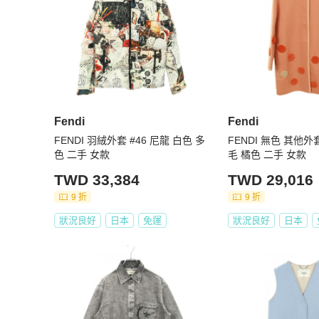
★日本 BrandOff 原廠直營的中文客戶服務

★ APP 版聊聊服務時間 : 周一到周五 10:00-17:30 (日本國
★ 本賣場所有商品資訊均為日本 BrandOff 提供，商品從
★ PopChill依法開立商品全額電子發票給您，有打統編需
★ 賣場商品只有一件，可能會有商品已經在原網站上被售
諒

【取消&退貨政策】

Fendi
Fendi
★ 日本 BrandOff 所有商品，均盡力拍攝瑕疵細節，
FENDI 羽絨外套 #46 尼龍 白色 多
FENDI 無色 其他外套
力保您收到的商品，跟網路上看到的商品是一致的

色 二手 女款
毛 橘色 二手 女款
★ 收到貨後請務必開箱錄影，若不幸發生您認為商品不如
爭議佐證開箱錄影紀錄與賣家協調退貨之協議，實際爭議之解決則
TWD 33,384
TWD 29,016
★ 您一旦依照服務網頁所定方式、條件及流程完成下單，
9 折
9 折
容、交易條件、退貨政策或限制

狀況良好
日本
免運
狀況良好
日本