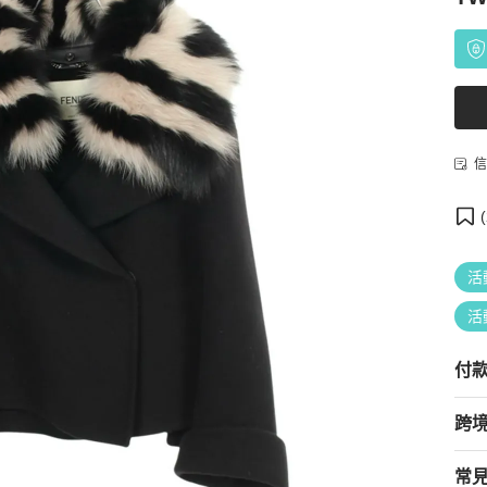
信
(
活
活
付
跨
常