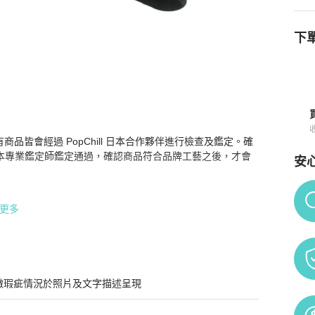
下單
詳情與購買須知
場所有商品皆會經過 PopChill 日本合作夥伴進行檢查及鑑定。確
本專業鑑定師鑑定通過，確認商品符合品牌工藝之後，才會
安
Po
更多
 英文使用機器自動翻譯成中文的內容。

 進行安心購兩關鑑定，並從日本直寄給消費者

微瑕疵情況於照片及文字描述呈現