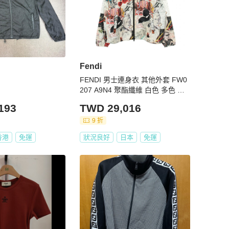
Fendi
FENDI 男士連身衣 其他外套 FW0
207 A9N4 聚酯纖維 白色 多色 二
手
193
TWD 29,016
9 折
香港
免運
狀況良好
日本
免運