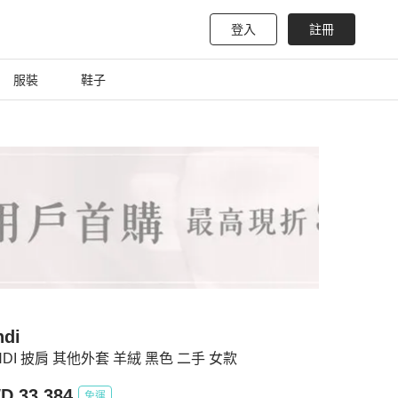
登入
註冊
服裝
鞋子
ndi
NDI 披肩 其他外套 羊絨 黑色 二手 女款
D 33,384
免運