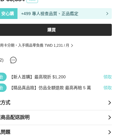
安心購
+499 專人檢查品質、正品鑑定
購買
用卡分期・入手精品零負擔
TWD 1,231
/ 月
2
)
動
【新人首購】最高現折 $1,200
領取
動
【精品真品險】仿品全額退款 最高再賠 5 萬
領取
款方式
境商品配送說明
見問題