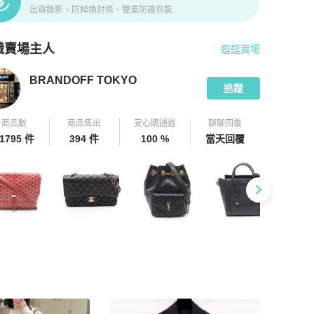
出貨錄影、防掉換封條、雙重防護包裝
識賣場主人
逛逛賣場
pChill 拍拍圈嚴選賣家
BRANDOFF TOKYO
介紹
BRANDOFF TOKYO
追蹤
商品數
商品售出
安心購通過
聊聊回覆
1795 件
394 件
100 %
當天回覆