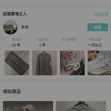
認識賣場主人
逛逛賣場
PopChill 拍拍圈嚴選賣家
木木
介紹
木木
追蹤
商品數
商品售出
安心購通過
聊聊回覆
13 件
1 件
-
一天以上
相似商品
更多相似
Thom Browne
男裝
推薦精品