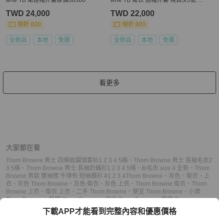
價34200
TWD 24,000
TWD 22,000
現折 800
現折 800
全新品
本地
免運
全新品
本地
免運
看更多
大家都在看
Thom Browne 男士 四條紋圓領套衫1 2 3 4 5碼
、
Thom Browne 男士 長袖毛衣2
3 5碼
、
Thom Browne 男士 長袖針織衫1 2 3 4 5碼
、
tb毛衣 size 4 全新
、
Thom
Browne 男款 雙袖標 牛律布 短袖襯衫 #1 2 3 4
Thom Browne
、
灰色
、
衛衣
、
上
衣
、
灰色 Thom Browne
、
灰色 衛衣
、
灰色 上衣
、
Thom Browne 衛衣
、
Thom
Browne 上衣
、
衛衣 上衣
、
二手 Thom Browne
、
便宜 Thom Browne
、
小資
Thom Browne
、
熱門 Thom Browne
、
中古 Thom Browne
、
推薦 Thom
Browne
、
二手 衛衣
、
便宜 衛衣
、
小資 衛衣
、
熱門 衛衣
、
中古 衛衣
、
推薦 衛
下載APP才能看到完整內容和優惠價格
衣
、
二手 上衣
、
便宜 上衣
、
小資 上衣
、
熱門 上衣
、
中古 上衣
、
推薦 上衣