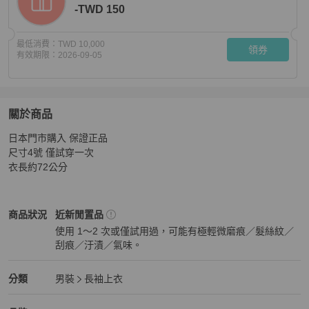
-TWD 150
最低消費：
TWD 10,000
領券
有效期限：
2026-09-05
關於商品
關於
日本門市購入 保證正品

Thom Browne灰色衛衣
商品詳情與購買須知
尺寸4號 僅試穿一次

衣長約72公分
Thom Browne
男裝
商品狀態與細節
商品狀況
近新閒置品
使用 1～2 次或僅試用過，可能有極輕微磨痕／髮絲紋／
刮痕／汙漬／氣味。
近新閒置品
Thom Browne
男裝
分類資訊
分類
男裝
長袖上衣
男裝
/
長袖上衣
推薦