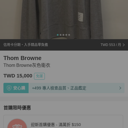
信用卡分期・入手精品零負擔
TWD 553
/ 月
Thom Browne
Thom Browne灰色衛衣
TWD 15,000
免運
安心購
+499 專人檢查品質、正品鑑定
首購限時優惠
迎新首購優惠 - 滿萬折 $150