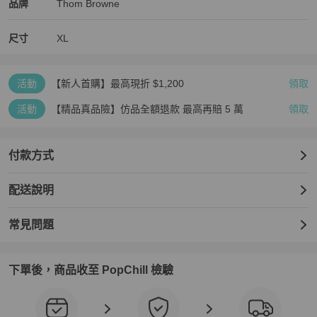
Thom Browne
Thom Browne
精品
推薦清單
男裝
品牌介紹
品牌
Thom Browne
尺寸
XL
活動
【新人首購】最高現折 $1,200
領取
活動
【精品真品險】仿品全額退款 最高再賠 5 萬
領取
付款方式
配送說明
常見問題
下單後，商品收至 PopChill 檢驗