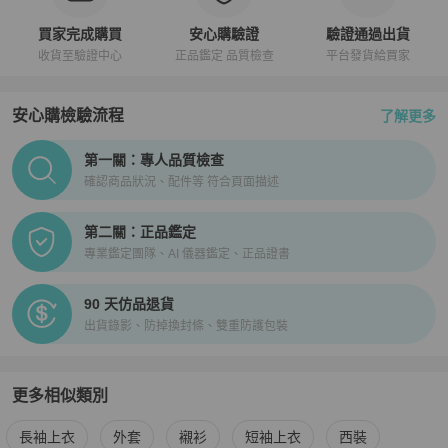
買家完成購買
安心購驗證
驗證通過出貨
收貨至驗證中心
正品鑑定 品質檢查
平台發貨給買家
安心購檢驗流程
了解更多
PopChill拍拍圈正品驗證、安心購檢驗流程介紹
第一關：專人品質檢查
確認商品狀況、配件等 符合頁面描述
第二關：正品鑑定
專業鑑定團隊、AI 儀器鑑定、正品證書
90 天仿品退貨
出貨錄影、防掉換封條、雙重防護包裝
更多相似類別
更多
Thom Browne
男裝
相似商品推薦
長袖上衣
外套
襯衫
短袖上衣
西裝