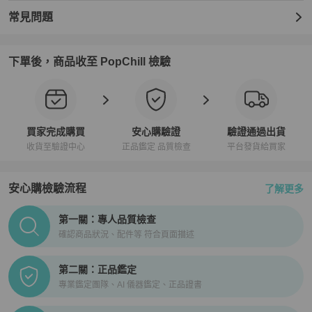
‼️多個賣場同步販售，請勿直接下單🙏下單前請私訊確認有無現貨 

常見問題
⚠️ 近年來詐騙盛行，越來越多不肖商人盜圖販售 請各位謹慎當心⚠️

下單後，商品收至 PopChill 檢驗
🩷🩷🩷🩷有任何問題歡迎私訊聊聊🩷🩷🩷🩷
買家完成購買
安心購驗證
驗證通過出貨
收貨至驗證中心
正品鑑定 品質檢查
平台發貨給買家
安心購檢驗流程
了解更多
PopChill拍拍圈正品驗證、安心購檢驗流程介紹
第一關：專人品質檢查
確認商品狀況、配件等 符合頁面描述
第二關：正品鑑定
專業鑑定團隊、AI 儀器鑑定、正品證書