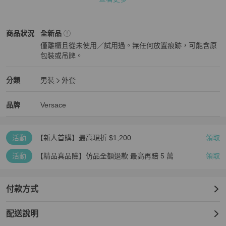
以實品為準。

Versace
男裝
商品狀態與細節
商品狀況
全新品
僅離櫃且從未使用／試用過。無任何放置痕跡，可能含原
✅我們重視您的購物體驗，商品享有7日鑑賞期

包裝或吊牌。
全新品
若有問題，請於收貨7日內與我們聯繫，我們將協助您辦理退貨。

Versace
男裝
分類資訊
分類
男裝
外套
男裝
/
外套
推薦
Versace
Versace
精品
推薦清單
男裝
品牌介紹
品牌
Versace
✅模特兒穿著照僅供參考，實際穿著效果請參考尺寸表與自身體型搭
配選購。

活動
【新人首購】最高現折 $1,200
領取
活動
【精品真品險】仿品全額退款 最高再賠 5 萬
領取
✅商品皆為全新，出貨前皆經人工檢查與包裝，請安心選購。

付款方式
配送說明