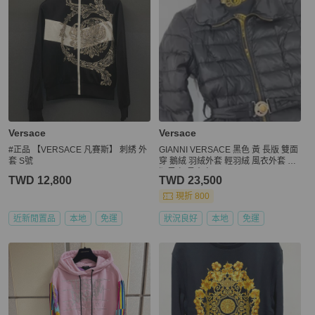
Versace
Versace
#正品 【VERSACE 凡賽斯】 刺綉 外
GIANNI VERSACE 黑色 黃 長版 雙面
套 S號
穿 鵝絨 羽絨外套 輕羽絨 風衣外套 長
版風衣 長大衣
TWD 12,800
TWD 23,500
現折 800
近新閒置品
本地
免運
狀況良好
本地
免運