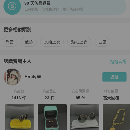
90 天仿品退貨
出貨錄影、防掉換封條、雙重防護包裝
更多相似類別
更多
Versace
男裝
相似商品推薦
外套
襯衫
長袖上衣
短袖上衣
西裝
認識賣場主人
逛逛賣場
PopChill 拍拍圈嚴選賣家
Emily❤️
介紹
Emily❤️
追蹤
商品數
商品售出
安心購通過
聊聊回覆
1416 件
23 件
95 %
當天回覆