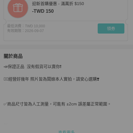
迎新首購優惠 - 滿萬折 $150
-TWD 150
最低消費：
TWD 10,000
領券
有效期限：
2026-09-07
關於商品
關於
📣保證正品  沒有假貨可以賣你❗️

💎Han's house精品服飾💎 VERSACE 凡賽斯 頂級黑牌
❤️‍🔥經營好幾年 照片皆為闆娘本人實拍，請安心選購❣️

✅商品尺寸皆為人工測量，可能有 ±2cm 誤差屬正常範圍。

✅顏色因拍攝光線、螢幕顯示等因素，實品可能與圖片略有色差，請
查看更多