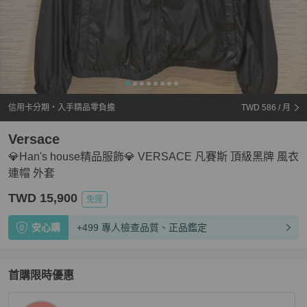
信用卡分期・入手精品零負擔
TWD 586
/ 月
Versace
💎Han's house精品服飾💎 VERSACE 凡賽斯 頂級黑牌 風衣
連帽 外套
TWD 15,900
免運
安心購
+499 專人檢查品質、正品鑑定
首購限時優惠