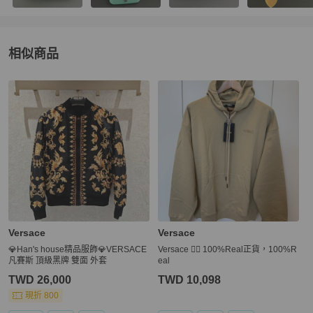
相似商品
更多相似
Versace
男裝
推薦精品
Versace
Versace
💎Han's house精品服飾💎VERSACE
Versace 👍🏻 100%Real正貨，100%R
凡賽斯 頂級黑牌 雙面 外套
eal
TWD 26,000
TWD 10,098
現折 800