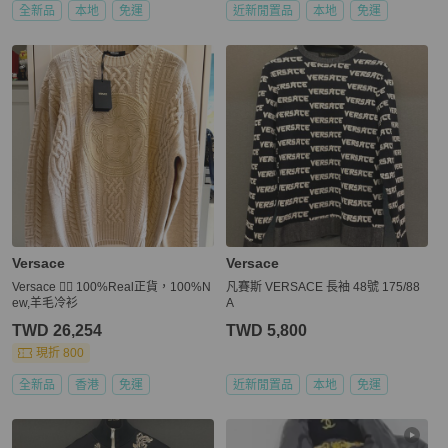
全新品
本地
免運
近新閒置品
本地
免運
Versace
Versace
Versace 👍🏻 100%Real正貨，100%N
凡賽斯 VERSACE 長袖 48號 175/88
ew,羊毛冷衫
A
TWD 26,254
TWD 5,800
現折 800
全新品
香港
免運
近新閒置品
本地
免運