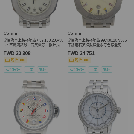
Corum
Corum
崑崙海軍上將杯腕錶，39.130.20.V58
崑崙海軍上將杯腕錶 99.430.20 V585
5，不鏽鋼錶殼，石英機芯，指針式顯
不鏽鋼石英模擬錶盤象牙色錶盤男士
示，象牙色錶盤，女士款
腕錶
TWD 20,308
TWD 24,751
現折 800
現折 800
狀況良好
日本
免運
狀況良好
日本
免運