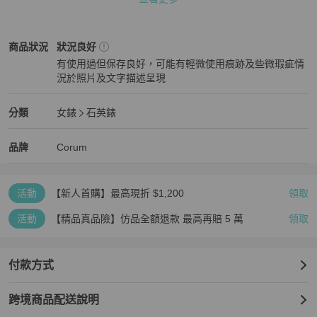
👜庫存確認後於7個日本工作天內出貨直寄買家地址。

👜本店所售商品為二手商品或展示品，商品狀態有可能與新品不同。

👜商品頁面照片即是出貨內容。若有配件會以照片表示。照片中若無
Corum
女錶
商品狀態與細節
商品狀況
狀況良好
配件，表示不附任何配件。

有使用過但保存良好，可能有輕微使用痕跡及些微瑕疵情
👜所有手錶商品皆不保證防水功能。

況於照片及文字描述呈現
👜商品照片皆與商品同時上架，不會進行補拍。出貨前會再次確認商
狀況良好
品與照片內容一致。

👜本店商品眾多，聊聊訊息於2個日本工作日內回復。

Corum
女錶
分類資訊
分類
女錶
石英錶
品牌：崑崙

女錶
/
石英錶
推薦
MPN：39.610.20 V050

Corum
Corum
精品
推薦清單
女錶
品牌介紹
品牌
Corum
類型：腕錶

性別：女性

材質（錶殼）：不鏽鋼

活動
【新人首購】最高現折 $1,200
領取
材質（錶帶）：不鏽鋼

錶盤顏色：象牙色

活動
【精品真品險】仿品全額退款 最高再賠 5 萬
領取
機芯：石英

錶殼直徑：27毫米/1.06英寸

手腕尺寸：16厘米/6.29英寸

付款方式
成色：二手（良好）

等級：AB級二手 - 有使用痕跡，可見刮痕/污漬，但整體狀況良好

跨境商品配送說明
賣家排名：AB級 
