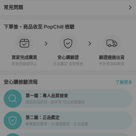
玻璃刮痕：微不足道

錶盤刮痕/磨損：輕微

常見問題
手部刮痕/損壞：輕微

錶殼刮痕：輕微

錶圈刮痕：輕微

下單後，商品收至 PopChill 檢驗
表冠刮痕：輕微

錶殼背面刮痕：輕微

手鐲刮痕：輕微

樂隊污漬/灰塵：輕微

商品狀況說明：購買前，請參考圖片以了解商品的具體狀況。

買家完成購買
安心購驗證
驗證通過出貨
SKU：GZl1hgpy

收貨至驗證中心
正品鑑定 品質檢查
平台發貨給買家
💎PopChill 特選日本合作夥伴💎

・eLADY 為 PopChill 認證的特選合作賣家，eLADY 為國際反假冒聯
安心購檢驗流程
了解更多
盟（IACC總部：華盛頓特區）在日本的唯一成員公司，該聯盟是世
界上最大的打擊仿冒產品的非營利組織。

PopChill拍拍圈正品驗證、安心購檢驗流程介紹
・所有商品經由eLADY鑑定專家確認為正品。

第一關：專人品質檢查
・商品出貨後，Popchill會提供安心購證明。

確認商品狀況、配件等 符合頁面描述
💎運送相關💎

第二關：正品鑑定
・本店商品由日本 eLADY 公司從日本出貨，直接寄往買家地址。

專業鑑定團隊、AI 儀器鑑定、正品證書
・本店商品在日本據點眾多，買家下單後方始確認庫存。

・所有商品只有一件，有可能發生已在別據點售出的情形。遇此情況