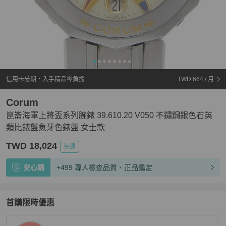
信用卡分期・入手精品零負擔
TWD 664
/ 月
Corum
崑崙海軍上將盃系列腕錶 39.610.20 V050 不鏽鋼銀色石英
類比錶盤象牙色錶盤 女士款
TWD 18,024
免運
安心購
+499 專人檢查品質、正品鑑定
首購限時優惠