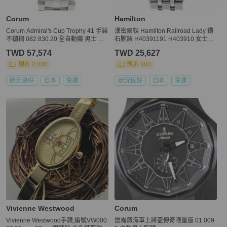
Corum
Hamilton
Corum Admiral's Cup Trophy 41 手錶
漢密爾頓 Hamilton Railroad Lady 鑽
不鏽鋼 082.830.20 全自動機 男士 CO
石腕錶 H40391191 H403910 女士腕
RUM 100M 已修
錶 不鏽鋼 /40412
TWD 57,574
TWD 25,627
現折 2,000
現折 800
狀況良好
日本
免運
狀況良好
日本
免運
Vivienne Westwood
Corum
Vivienne Westwood手錶,編號VW000
崑崙錶海軍上將盃傳奇限量版 01.009