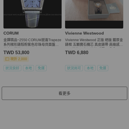
CORUM
Vivienne Westwood
金鐸精品~2550 CORUM崑崙Trapeze
Vivienne Westwood 正版 絕版 鍍厚金
系列梯形錶殼粉紫色珍珠母貝面盤石
錶框 五顆寶石機芯 真皮錶帶 高級感
英女用鑽錶
可正常使用 女石英錶 手圍20公分內
TWD 53,800
TWD 6,880
現折 2,000
狀況良好
本地
免運
狀況尚可
本地
免運
看更多