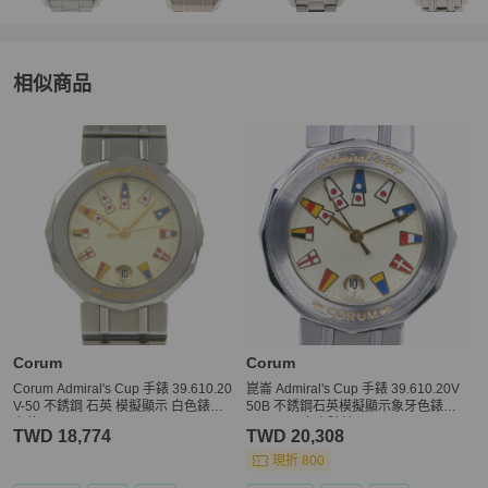
相似商品
更多相似
Corum
女錶
推薦精品
Corum
Corum
Corum Admiral's Cup 手錶 39.610.20
崑崙 Admiral's Cup 手錶 39.610.20V
V-50 不銹鋼 石英 模擬顯示 白色錶盤
50B 不銹鋼石英模擬顯示象牙色錶盤
女款
Admirals 女士腕錶
TWD 18,774
TWD 20,308
現折 800