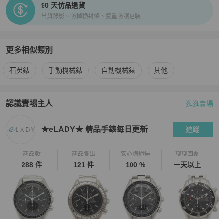
90 天仿品退貨
將取消訂單。

出貨錄影、防掉換封條、雙重防護包裝
・訂單確認後七個工作天內由日本寄出。若有特殊情形發生需延長寄
送時間會通知買家。

💎費用相關💎

更多相似類別
・所有商品免國際運費。

更多
Corum
女錶
相似商品推薦
・所有商品由日本寄出，若產生關稅與其他稅費由買家自行支付。

石英錶
手動機械錶
自動機械錶
其他
・關稅相關問題，請買家參照財政部網站說明。

💎退貨政策💎

認識賣場主人
逛逛賣場
PopChill 拍拍圈嚴選賣家
★eLADY★ 精品手錶每日更新
介紹
・eLADY提供所有商品簽收起14天內無條件退貨。退貨商品需與本店
出貨狀態一致。

★eLADY★ 精品手錶每日更新
追蹤
・請買家務必錄影開箱以做記錄。

・如需退貨，請在收到商品14天以內透過聊聊聯絡，我們將協助您進
行退貨手續。

商品數
商品售出
安心購通過
聊聊回覆
288 件
121 件
100 %
一天以上
★ 您一旦依照服務網頁所定方式、條件及流程完成下單，即表示願意
依照本服務約定條款及相關網頁上所載明的約定內容、交易條件、退