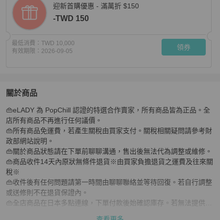
迎新首購優惠 - 滿萬折 $150
-TWD 150
最低消費：
TWD 10,000
領券
有效期限：
2026-09-05
關於商品
關於
👜eLADY 為 PopChill 認證的特選合作賣家，所有商品皆為正品。全
崑崙海軍上將盃系列腕錶 39.610.20 V050 不鏽鋼銀
店所有商品不再進行任何議價。

👜所有商品免運費，若產生關稅由買家支付。關稅相關疑問請參考財
政部網站說明。

👜關於商品狀態請在下單前聊聊溝通，售出後無法代為調整或維修。

👜商品收件14天內原狀無條件退貨※由買家負擔退貨之運費及往來關
稅※

👜收件後有任何問題請第一時間由聊聊聯絡並等待回復。若自行調整
或送修則不在退貨保證內。

👜全店商品在日本多點連線，下單付款後始確認庫存。若無法提供商
品會取消訂單。

查看更多