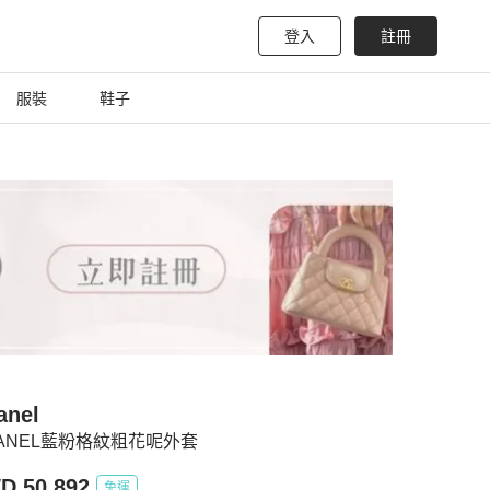
登入
註冊
服裝
鞋子
anel
ANEL藍粉格紋粗花呢外套
D 50,892
免運