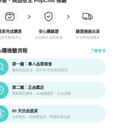
後，商品收至 PopChill 檢驗
買家完成購買
安心購驗證
驗證通過出貨
收貨至驗證中心
正品鑑定 品質檢查
平台發貨給買家
心購檢驗流程
了解更多
pChill拍拍圈正品驗證、安心購檢驗流程介紹
第一關：專人品質檢查
確認商品狀況、配件等 符合頁面描述
第二關：正品鑑定
專業鑑定團隊、AI 儀器鑑定、正品證書
90 天仿品退貨
出貨錄影、防掉換封條、雙重防護包裝