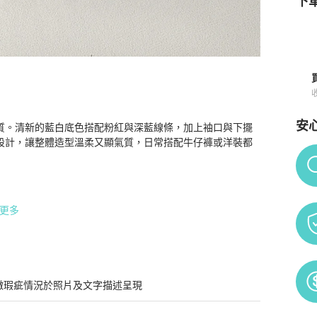
下單
安
質。清新的藍白底色搭配粉紅與深藍線條，加上袖口與下擺
知
設計，讓整體造型溫柔又顯氣質，日常搭配牛仔褲或洋裝都
Po
更多
微瑕疵情況於照片及文字描述呈現