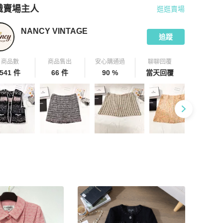
識賣場主人
逛逛賣場
pChill 拍拍圈嚴選賣家
NANCY VINTAGE
介紹
NANCY VINTAGE
追蹤
商品數
商品售出
安心購通過
聊聊回覆
541 件
66 件
90 %
當天回覆