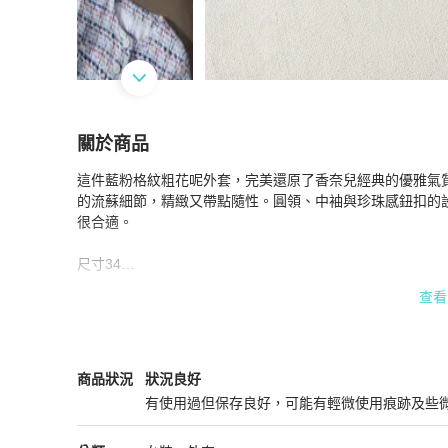
關於商品
關於
這件藍粉格紋粗花呢外套，完美還原了香奈兒經典的優雅氣
CHANEL藍粉格紋粗花呢外套
商品詳情與購買須
的流蘇細節，精緻又帶點隨性。圓領、中袖與珍珠感鈕扣的
很合適。

尺寸34

肩41

查看
胸84

衣長60-64

袖長35-38

Chanel
女裝
商品狀態與細節
商品狀況
狀況良好
面料

有使用過但保存良好，可能有輕微使用痕跡及些
35% 棉

狀況良好
28% 聚酰胺
