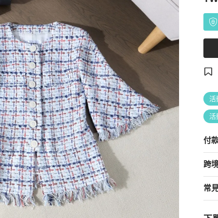
活
活
付
跨
常