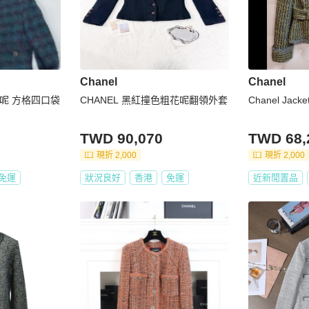
Chanel
Chanel
 粗呢 方格四口袋
CHANEL 黑紅撞色粗花呢翻領外套
Chanel Jacke
TWD 90,070
TWD 68,
現折 2,000
現折 2,000
免運
狀況良好
香港
免運
近新閒置品