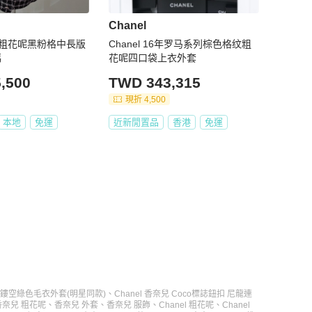
Chanel
24S粗花呢黑粉格中長版
Chanel 16年罗马系列棕色格纹粗
碼
花呢四口袋上衣外套
,500
TWD 343,315
現折 4,500
本地
免運
近新閒置品
香港
免運
25C鏤空綠色毛衣外套(明星同款)
、
Chanel 香奈兒 Coco標誌鈕扣 尼龍連
香奈兒 粗花呢
、
香奈兒 外套
、
香奈兒 服飾
、
Chanel 粗花呢
、
Chanel