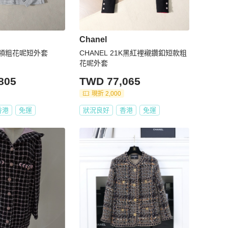
Chanel
裝領粗花呢短外套
CHANEL 21K黑紅裡襯鑽釦短款粗
花呢外套
805
TWD 77,065
現折 2,000
香港
免運
狀況良好
香港
免運