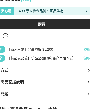
安心購
+499 專人檢查品質、正品鑑定
購買
動
【新人首購】最高現折 $1,200
領取
動
【精品真品險】仿品全額退款 最高再賠 5 萬
領取
款方式
境商品配送說明
見問題