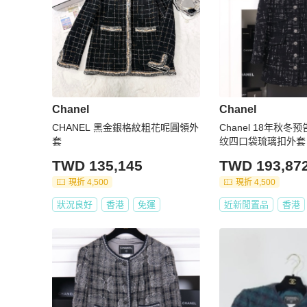
Chanel
Chanel
CHANEL 黑金銀格紋粗花呢圓領外
Chanel 18年秋
套
纹四口袋琉璃扣外套
TWD 135,145
TWD 193,87
現折 4,500
現折 4,500
狀況良好
香港
免運
近新閒置品
香港