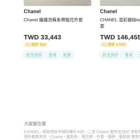
Chanel
Chanel
Chanel 編織流蘇系帶粗花外套
CHANEL 混彩銀絲t
套
TWD 33,443
TWD 146,45
現折 800
現折 4,500
狀況良好
香港
免運
狀況良好
香港
大家都在看
CHANEL✨粉色條紋羊絨針織衫 #38
、
二手-Chanel 香奈兒1997 年
帽外套
香奈兒
、
Chanel
、
藍粉色
、
粗花呢
、
外套
、
服飾
、
藍粉色 香奈