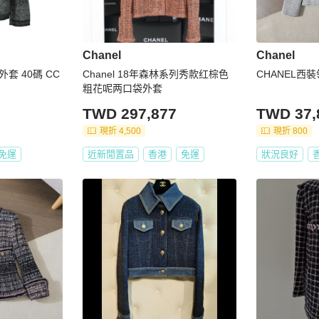
Chanel
Chanel
套 40碼 CC
Chanel 18年森林系列秀款红棕色
CHANEL西
粗花呢两口袋外套
TWD 297,877
TWD 37,
現折 4,500
現折 800
免運
近新閒置品
香港
免運
狀況良好