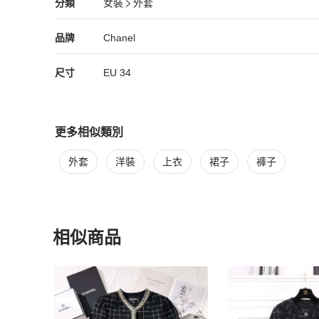
Chanel
女裝
分類資訊
分類
女裝
外套
26% 丙烯酸纖維

女裝
/
外套
推薦
11% 亞麻

內襯

Chanel
Chanel
精品
推薦清單
女裝
品牌介紹
品牌
Chanel
100% 真絲（蠶絲）
尺寸
EU
34
更多相似類別
更多
Chanel
女裝
相似商品推薦
外套
洋裝
上衣
裙子
褲子
相似商品
更多相似
Chanel
女裝
推薦精品