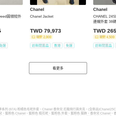
Chanel
Chanel
weed圓領短外
Chanel Jacket
CHANEL 
連帽外套 38
5
TWD 79,973
TWD 265
現折 2,000
現折 4,500
免運
近新閒置品
香港
免運
近新閒置品
看更多
秋季系列 (97A) 粉橘色毛呢外套
、
Chanel 香奈兒 尼龍飛行員夾克
、
(全新品)Chanel
兒
、
藍粉色 Chanel
、
藍粉色 粗花呢
、
藍粉色 外套
、
藍粉色 服飾
、
香奈兒 Chanel
、