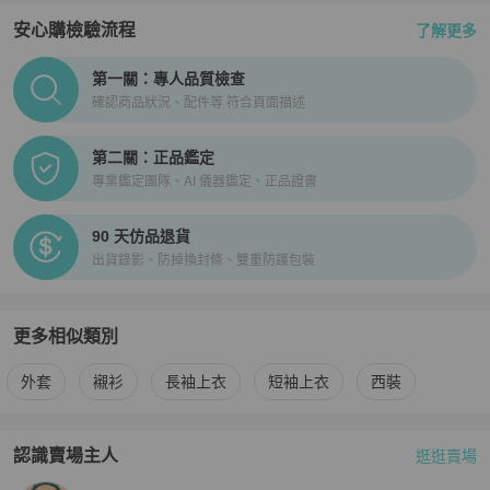
安心購檢驗流程
了解更多
PopChill拍拍圈正品驗證、安心購檢驗流程介紹
第一關：專人品質檢查
確認商品狀況、配件等 符合頁面描述
第二關：正品鑑定
專業鑑定團隊、AI 儀器鑑定、正品證書
90 天仿品退貨
出貨錄影、防掉換封條、雙重防護包裝
更多相似類別
更多
Saint Laurent
男裝
相似商品推薦
外套
襯衫
長袖上衣
短袖上衣
西裝
認識賣場主人
逛逛賣場
PopChill 拍拍圈嚴選賣家
philip
介紹