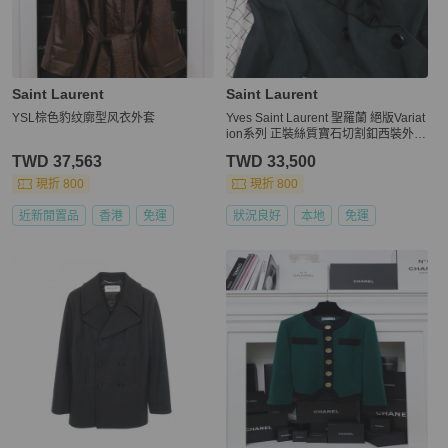
Saint Laurent
Saint Laurent
YSL棕色豹纹廓型风衣外套
Yves Saint Laurent 聖羅蘭 絕版Variat
ion系列 正裝絲質寶石切割釦西裝外套
EU40
TWD 37,563
TWD 33,500
現折 800
現折 800
近新閒置品
香港
免運
狀況良好
本地
免運