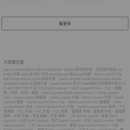
看更多
大家都在看
Saint Laurent Black Silk Card Bomber Jacket 撲克牌外套
、
[全新][附收據] ysl
teddy 外套 satin 絲 飛行 夾克 saint laurent 胸口logo刺繡
、
Saint Laurent YSL
light beige blazer jacket 西裝外套
、
Saint Laurent camel brown wool double
breasted jacket 46 西裝外套
、
Saint Laurent 男士 Teddy條紋羊毛棒球外套IT-44
IT-46 IT-48 IT-50 IT-52 IT-54
Saint Laurent
、
Saint Laurent Paris
、
YSL
、
聖羅
蘭
、
羊絨
、
外套
、
服飾
、
Saint Laurent Saint Laurent Paris
、
Saint Laurent
YSL
、
Saint Laurent 聖羅蘭
、
Saint Laurent 羊絨
、
Saint Laurent 外套
、
Saint
Laurent 服飾
、
Saint Laurent Paris YSL
、
Saint Laurent Paris 聖羅蘭
、
Saint
Laurent Paris 羊絨
、
Saint Laurent Paris 外套
、
Saint Laurent Paris 服飾
、
YSL
聖羅蘭
、
YSL 羊絨
、
YSL 外套
、
YSL 服飾
、
聖羅蘭 羊絨
、
聖羅蘭 外套
、
聖羅蘭
服飾
、
羊絨 外套
、
羊絨 服飾
、
外套 服飾
、
二手 Saint Laurent
、
便宜 Saint
Laurent
、
小資 Saint Laurent
、
熱門 Saint Laurent
、
中古 Saint Laurent
、
推薦
Saint Laurent
、
二手 Saint Laurent Paris
、
便宜 Saint Laurent Paris
、
小資
Saint Laurent Paris
、
熱門 Saint Laurent Paris
、
中古 Saint Laurent Paris
、
推