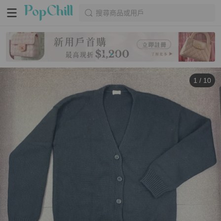
搜尋商品或用戶
1
/
10