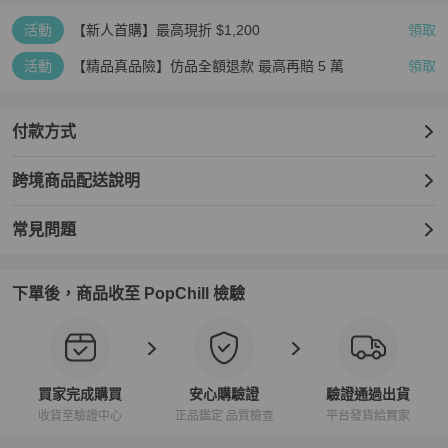
活動
【新人首購】最高現折 $1,200
領取
活動
【精品真品險】仿品全額退款 最高再賠 5 萬
領取
付款方式
跨境商品配送說明
常見問題
下單後，商品收至 PopChill 檢驗
買家完成購買
安心購驗證
驗證通過出貨
收貨至驗證中心
正品鑑定 品質檢查
平台發貨給買家