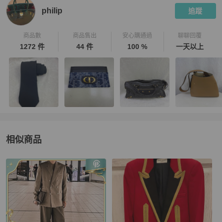
philip
追蹤
商品數
商品售出
安心購通過
聊聊回覆
1272 件
44 件
100 %
一天以上
相似商品
更多相似
Saint Laurent
男裝
推薦精品