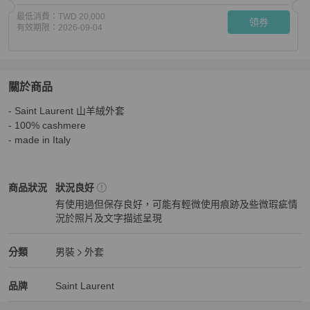
最低消費：
TWD 20,000
領券
有效期限：
2026-09-04
關於商品
關於
- Saint Laurent 山羊絨外套

Saint Laurent 山羊絨外套
商品詳情與購買須知
- 100% cashmere 

- made in Italy
Saint Laurent
男裝
商品狀態與細節
商品狀況
狀況良好
有使用過但保存良好，可能有輕微使用痕跡及些微瑕疵情
況於照片及文字描述呈現
狀況良好
Saint Laurent
男裝
分類資訊
分類
男裝
外套
男裝
/
外套
推薦
Saint Laurent
Saint Laurent
精品
推薦清單
男裝
品牌介紹
品牌
Saint Laurent