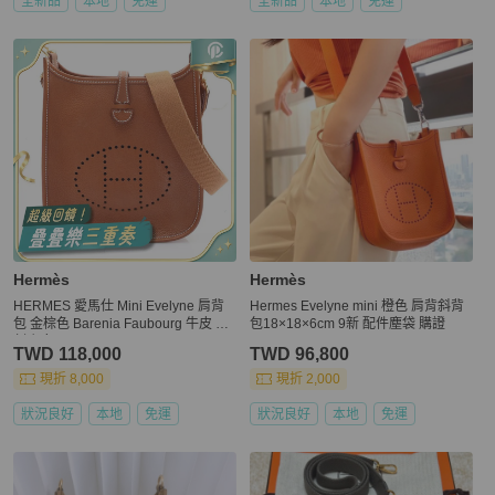
全新品
本地
免運
全新品
本地
免運
Hermès
Hermès
HERMES 愛馬仕 Mini Evelyne 肩背
Hermes Evelyne mini 橙色 肩背斜背
包 金棕色 Barenia Faubourg 牛皮 W
包18×18×6cm 9新 配件塵袋 購證
刻 銀釦
TWD 118,000
TWD 96,800
現折 8,000
現折 2,000
狀況良好
本地
免運
狀況良好
本地
免運