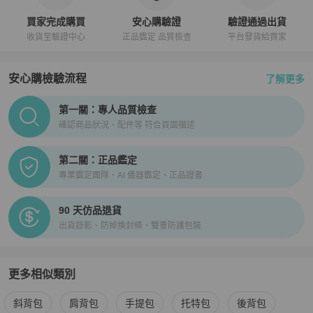
買家完成購買
安心購驗證
驗證通過出貨
收貨至驗證中心
正品鑑定 品質檢查
平台發貨給買家
安心購檢驗流程
了解更多
PopChill拍拍圈正品驗證、安心購檢驗流程介紹
第一關：專人品質檢查
確認商品狀況、配件等 符合頁面描述
第二關：正品鑑定
專業鑑定團隊、AI 儀器鑑定、正品證書
90 天仿品退貨
出貨錄影、防掉換封條、雙重防護包裝
更多相似類別
更多
Hermès
女包
相似商品推薦
斜背包
肩背包
手提包
托特包
後背包