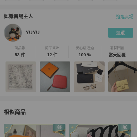
認識賣場主人
逛逛賣場
PopChill 拍拍圈嚴選賣家
YUYU
介紹
YUYU
追蹤
商品數
商品售出
安心購通過
聊聊回覆
53 件
12 件
100 %
當天回覆
相似商品
更多相似
Hermès
女包
推薦精品