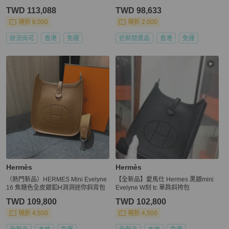
TWD 113,088
TWD 98,633
現折 8,000
現折 2,000
狀況尚可
香港
免運
近新閒置品
香港
免運
Hermès
Hermès
（熱門新品）HERMES Mini Evelyne
【全新品】愛馬仕 Hermes 黑銀mini
16 焦糖色全皮銀釦H洞洞迷你斜背包
Evelyne W刻 tc 單肩斜挎包
TWD 109,800
TWD 102,800
現折 4,500
現折 4,500