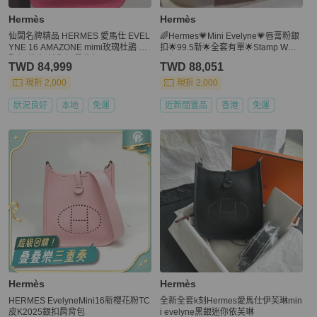
Hermès
Hermès
仙闆名牌精品 HERMES 愛馬仕 EVEL
🌈Hermes💗Mini Evelyne💗唇膏粉銀
YNE 16 AMAZONE mimi玫瑰杜鵑 胭
扣🌟99.5新🌟全套有單🌟Stamp W🌟T
脂紅 絲巾 斜背包 肩背包
C皮🌟
TWD 84,999
TWD 88,051
現折 2,000
現折 2,000
狀況良好
本地
免運
近新閒置品
香港
免運
Hermès
Hermès
HERMES EvelyneMini16新櫻花粉TC
全新全套k刻Hermes愛馬仕伊芙琳min
皮K2025銀扣肩背包
i evelyne黑銀迷你依芙琳