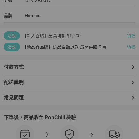
Hermès
女包
分類資訊
分類
女包
斜背包
女包
/
斜背包
推薦
Hermès
Hermès
精品
推薦清單
女包
品牌介紹
品牌
Hermès
活動
【新人首購】最高現折 $1,200
領取
活動
【精品真品險】仿品全額退款 最高再賠 5 萬
領取
付款方式
配送說明
常見問題
下單後，商品收至 PopChill 檢驗