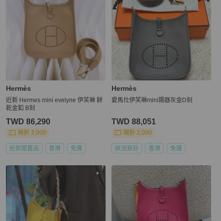
Hermès
Hermès
近新 Hermes mini evelyne 伊芙琳 餅
愛馬仕伊芙琳mini錫器灰金D刻
乾金釦 B刻
TWD 86,290
TWD 88,051
現折 2,000
現折 2,000
近新閒置品
香港
免運
狀況良好
香港
免運