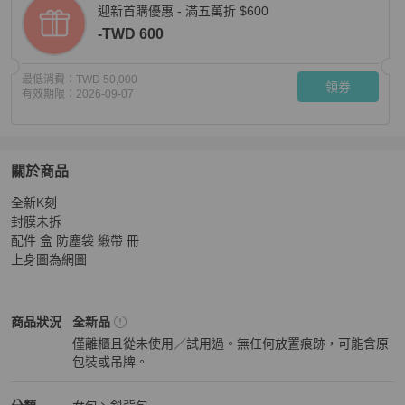
迎新首購優惠 - 滿五萬折 $600
-TWD 600
最低消費：
TWD 50,000
領券
有效期限：
2026-09-07
關於商品
關於
全新K刻

（全新K刻💕）Hermes 愛馬仕 mini Evelyne 16 新櫻
封膜未拆 

配件 盒 防塵袋 緞帶 冊

上身圖為網圖
Hermès
女包
商品狀態與細節
商品狀況
全新品
僅離櫃且從未使用／試用過。無任何放置痕跡，可能含原
包裝或吊牌。
全新品