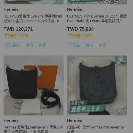
Hermès
Hermès
HERMES愛馬仕 Evelyne 伊芙琳mini
HERMES Mini Evelyne 16 ,2Z 午夜藍
迷你16 金扣 Clemence小公牛皮 Bisc
Bleu Nuit牛皮 Feutre 羊毛氈銀扣,STA
uit餅乾色 DD 尺寸：16×18×5 。
MP Z ,
TWD 120,371
TWD 75,934
現折 8,000
現折 2,000
狀況良好
香港
免運
全新品
香港
免運
Hermès
Hermès
Hermes 愛馬仕Evelyne mini 黑色K刻
(保留中）全新Hermes mini evelyne
銀扣 肩帶扣膜在。盒 防塵袋
黑銀