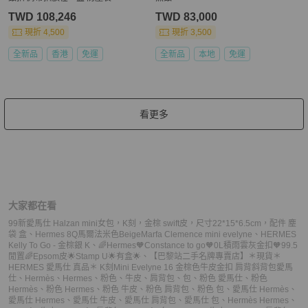
TWD 108,246
TWD 83,000
現折 4,500
現折 3,500
全新品
香港
免運
全新品
本地
免運
看更多
大家都在看
99新愛馬仕 Halzan mini女包，K刻，金棕 swift皮，尺寸22*15*6.5cm，配件 塵
袋 盒
、
Hermes 8Q馬爾法米色BeigeMarfa Clemence mini evelyne
、
HERMES
Kelly To Go - 金棕銀 K
、
🌈Hermes🧡Constance to go🧡0L積雨雲灰金扣🧡99.5
閒置🌈Epsom皮🌟Stamp U🌟有盒🌟
、
【巴黎站二手名牌專賣店】＊現貨＊
HERMES 愛馬仕 真品＊ K刻Mini Evelyne 16 金棕色牛皮金扣 肩背斜背包
愛馬
仕
、
Hermès
、
Hermes
、
粉色
、
牛皮
、
肩背包
、
包
、
粉色 愛馬仕
、
粉色
Hermès
、
粉色 Hermes
、
粉色 牛皮
、
粉色 肩背包
、
粉色 包
、
愛馬仕 Hermès
、
愛馬仕 Hermes
、
愛馬仕 牛皮
、
愛馬仕 肩背包
、
愛馬仕 包
、
Hermès Hermes
、