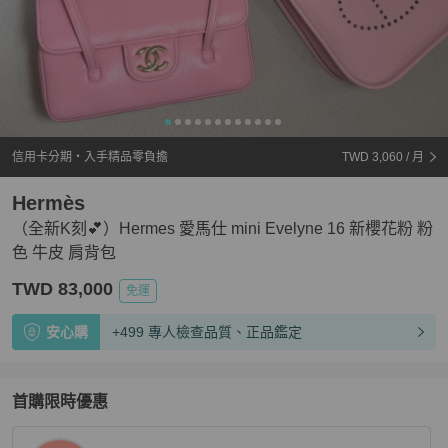
信用卡分期・入手精品零負擔
TWD 3,060
/ 月
Hermès
（全新K刻💕）Hermes 愛馬仕 mini Evelyne 16 新櫻花粉 粉
色 牛皮 肩背包
TWD 83,000
免運
安心購
+499 專人檢查品質、正品鑑定
首購限時優惠