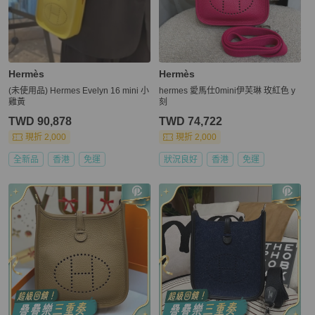
Hermès
Hermès
(未使用品) Hermes Evelyn 16 mini 小
hermes 愛馬仕0mini伊芙琳 玫紅色 y
雞黃
刻
TWD 90,878
TWD 74,722
現折 2,000
現折 2,000
全新品
香港
免運
狀況良好
香港
免運