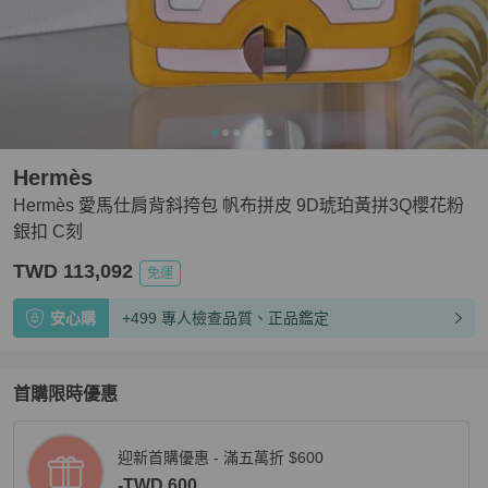
Hermès
Hermès 愛馬仕肩背斜挎包 帆布拼皮 9D琥珀黃拼3Q櫻花粉
銀扣 C刻
TWD 113,092
免運
安心購
+499 專人檢查品質、正品鑑定
首購限時優惠
迎新首購優惠 - 滿五萬折 $600
-TWD 600