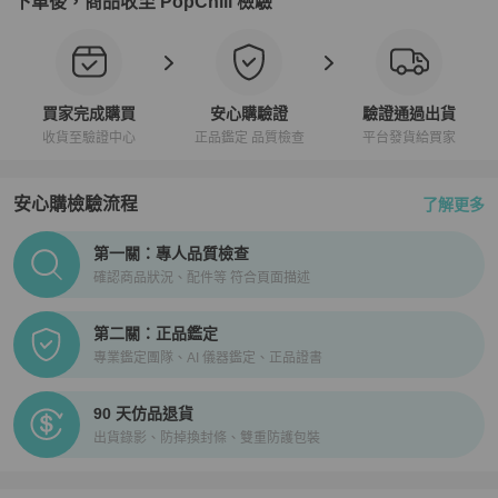
下單後，商品收至 PopChill 檢驗
買家完成購買
安心購驗證
驗證通過出貨
收貨至驗證中心
正品鑑定 品質檢查
平台發貨給買家
安心購檢驗流程
了解更多
PopChill拍拍圈正品驗證、安心購檢驗流程介紹
第一關：專人品質檢查
確認商品狀況、配件等 符合頁面描述
第二關：正品鑑定
專業鑑定團隊、AI 儀器鑑定、正品證書
90 天仿品退貨
出貨錄影、防掉換封條、雙重防護包裝