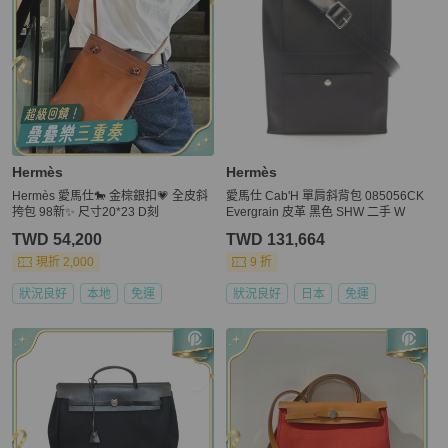
Hermès
Hermès
Hermès 愛馬仕🐎 金棕銀扣💗 全皮斜
愛馬仕 Cab'H 單肩斜背包 085056CK
挎包 98新✨ 尺寸20*23 D刻
Evergrain 皮革 黑色 SHW 二手 W
TWD 54,200
TWD 131,664
現折 2,000
9 折
狀況良好
本地
免運
狀況良好
日本
免運