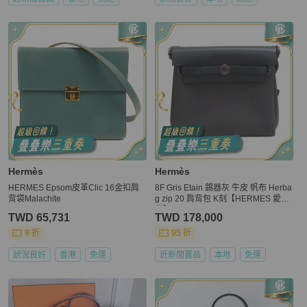
Hermès
Hermès
HERMES Epsom皮革Clic 16金扣肩
8F Gris Etain 錫器灰 牛皮 帆布 Herba
背袋Malachite
g zip 20 肩背包 K刻【HERMES 愛馬
仕】 H086430CK
TWD 65,731
TWD 178,000
9 折
95 折
狀況良好
香港
免運
近新閒置品
本地
免運