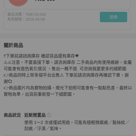
最低消費：
TWD 50,000
領券
有效期限：
2026-09-08
關於商品
關於
‼️下單前請諮詢庫存 確認貨品還有庫存💗

Hermès 愛馬仕肩背斜挎包 帆布拼皮 9D琥珀黃拼3Q櫻花
⚠️⚠️注意，不要直接下單，請咨詢庫存 二手商品均有使用痕跡，金屬
可能會有退色氧化情況 ，售出一概不退  可咨詢我要更多的細節圖 

👉商品同時上架多個平台出售⚠️ 下單前請咨詢庫存再確認下單，謝
謝💞

👉商品圖片均為實物拍攝，燈光下拍照可能會有一點點色差，最終以
實物為準，出貨前重新發一下細節圖，
Hermès
女包
商品狀態與細節
商品狀況
近新閒置品
使用 1～2 次或僅試用過，可能有極輕微磨痕／髮絲紋／
刮痕／汙漬／氣味。
近新閒置品