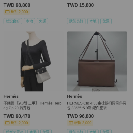
出清 ）
TWD 98,800
TWD 15,800
現折 2,000
狀況良好
本地
免運
狀況良好
本地
免運
Hermès
Hermès
不議價 【9.8新 二手】 Hermès Herb
HERMES Clic-H33金棕銀扣肩背斜背
ag Zip 20 肩背包
包 33*25*5 9新 配件塵袋
TWD 90,470
TWD 96,800
現折 2,000
現折 2,000
近新閒置品
香港
免運
狀況良好
本地
免運