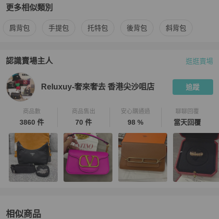
更多相似類別
更多
Hermès
女包
相似商品推薦
肩背包
手提包
托特包
後背包
斜背包
認識賣場主人
逛逛賣場
PopChill 拍拍圈嚴選賣家
Reluxuy-奢來奢去 香港尖沙咀店
介
Reluxuy-奢來奢去 香港尖沙咀店
追蹤
商品數
商品售出
安心購通過
聊聊回覆
3860 件
70 件
98 %
當天回覆
相似商品