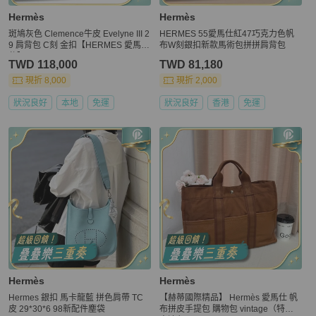
Hermès
Hermès
斑鳩灰色 Clemence牛皮 Evelyne III 2
HERMES 55愛馬仕紅47巧克力色帆
9 肩背包 C刻 金扣【HERMES 愛馬
布W刻銀扣新款馬術包拼拼肩背包
仕】
TWD 118,000
TWD 81,180
現折 8,000
現折 2,000
狀況良好
本地
免運
狀況良好
香港
免運
Hermès
Hermès
Hermes 銀扣 馬卡龍藍 拼色肩帶 TC
【赫蒂國際精品】 Hermès 愛馬仕 帆
皮 29*30*6 98新配件塵袋
布拼皮手提包 購物包 vintage（特價