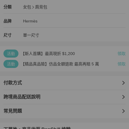
Hermès
女包
分類資訊
分類
女包
肩背包
女包
/
肩背包
推薦
Hermès
Hermès
精品
推薦清單
女包
品牌介紹
品牌
Hermès
尺寸
單一尺寸
活動
【新人首購】最高現折 $1,200
領取
活動
【精品真品險】仿品全額退款 最高再賠 5 萬
領取
付款方式
跨境商品配送說明
常見問題