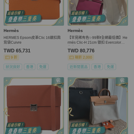
Hermès
Hermès
HERMES Epsom皮革Clic 16銀扣肩
【罕見稀有色✨99新❗️全網最低價】He
背袋Cuivre
rmès Clic-H 21cm 银扣 Evercolor小
牛皮
TWD 65,731
TWD 80,776
9 折
現折 2,000
狀況良好
香港
免運
近新閒置品
香港
免運