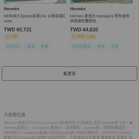
Hermès
Hermès
HERMES Epsom皮革Clic 16肩背袋C
Hermes 愛馬仕 Herbag31 帆布金棕
uivre
拼皮銀扣雙肩包
TWD 65,731
TWD 64,620
9 折
現折 2,000
狀況良好
香港
免運
近新閒置品
香港
免運
看更多
大家都在看
Hermès 愛馬仕Trim Duo 24 pm小號 斜挎包 2V伯爵紅 金扣 Volupto皮 Y刻
、
🐎
Hermes愛馬仕｜constance 康康19｜金棕銀扣｜epsom皮｜閒置新膜還在
、
HERMES Constance康康24黑色Epsom皮Y刻金扣肩背包
、
HERMES Kelly32
愛馬仕紅Vibrato羊切皮框F金扣手提包
、
全新愛馬仕限量版 雙面凱莉 雾霾灰 哑