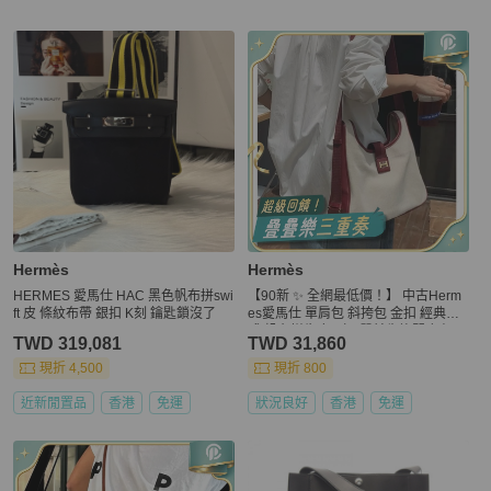
更多相似
Hermès
女包
推薦精品
Hermès
Hermès
HERMES 愛馬仕 HAC 黑色帆布拼swi
【90新 ✨ 全網最低價！】 中古Herm
ft 皮 條紋布帶 銀扣 K刻 鑰匙鎖沒了
es愛馬仕 單肩包 斜挎包 金扣 經典款
式 帆布拼牛皮 （下單前先詢問庫存
TWD 319,081
TWD 31,860
❗️❗️）
現折 4,500
現折 800
近新閒置品
香港
免運
狀況良好
香港
免運