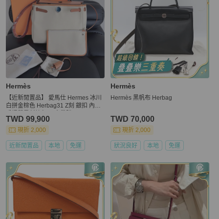
Hermès
Hermès
【近新閒置品】 愛馬仕 Hermes 冰川
Hermès 黑帆布 Herbag
白拼金棕色 Herbag31 Z刻 銀扣 內縫
手提單肩斜挎包 五金帶膜
TWD 99,900
TWD 70,000
現折 2,000
現折 2,000
近新閒置品
本地
免運
狀況良好
本地
免運