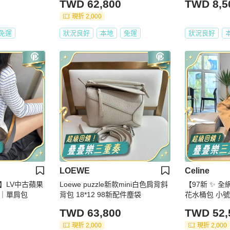
TWD 62,800
TWD 8,5
現折 2,000
免運
狀況良好
本地
免運
狀況良好
LOEWE
Celine
】LV中古蘋果
Loewe puzzle新款mini白色肩背斜
【97新 ✨ 全
｜單肩包
背包 18*12 98新配件塵袋
花水桶包 小
TWD 63,800
TWD 52,
現折 2,000
現折 2,000