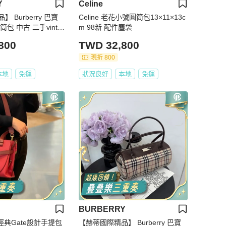
Y
Celine
 Burberry 巴寶
Celine 老花小號圓筒包13×11×13c
包 中古 二手vinta
m 98新 配件塵袋
 手提 肩背
800
TWD 32,800
現折 800
本地
免運
狀況良好
本地
免運
BURBERRY
色經典Gate設計手提包
【赫蒂國際精品】 Burberry 巴寶