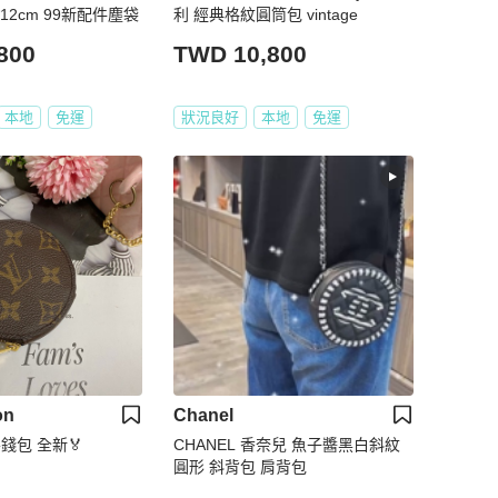
*12cm 99新配件塵袋
利 經典格紋圓筒包 vintage
800
TWD 10,800
本地
免運
狀況良好
本地
免運
on
Chanel
零錢包 全新🏅
CHANEL 香奈兒 魚子醬黑白斜紋
圓形 斜背包 肩背包