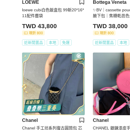
LOEWE
Bottega Veneta
loewe cubi白色飯盒包 99新20*16*
✨BV｜cassette p
11配件塵袋
腋下包｜焦糖乾邑色
｜98新
TWD 43,800
TWD 38,000
現折 800
現折 800
近新閒置品
本地
免運
近新閒置品
本地
Chanel
Chanel
Chanel 手工坊系列復古圓筒包 芯
CHANEL 銀鍊漆