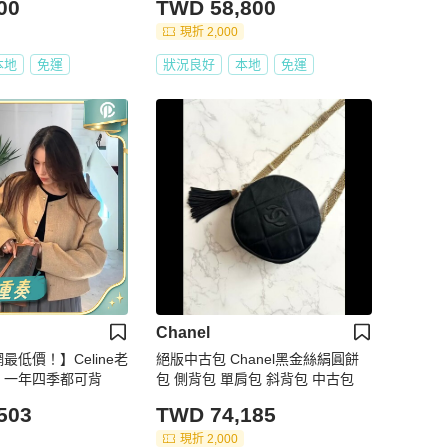
00
TWD 58,800
現折 2,000
本地
免運
狀況良好
本地
免運
Chanel
網最低價！】Celine老
絕版中古包 Chanel黑金絲絹圓餅
號 一年四季都可背
包 側背包 單肩包 斜背包 中古包
503
TWD 74,185
現折 2,000