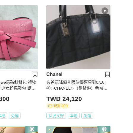
Chanel
oewe馬鞍斜背包 禮物
💪爸氣降價👔限時優惠只到8/16‼️
 少女粉馬鞍包 蝴蝶
㊣✨CHANEL✨（贈背帶）香奈兒
老香 小香 黑色 衍縫 尼龍 雷標 保
800
TWD 24,120
齡球包 手提包/二手包/二手精品🌳
二手樹屋🌳
現折 800
本地
免運
狀況良好
本地
免運