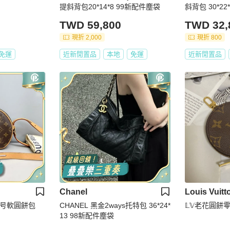
提斜背包20*14*8 99新配件塵袋
斜背包 30*22
TWD 59,800
TWD 32,
現折 2,000
現折 800
免運
近新閒置品
本地
免運
近新閒置品
Chanel
Louis Vuitt
老花小号軟圓餅包
CHANEL 黑金2ways托特包 36*24*
𝕃𝕍老花圓餅
13 98新配件塵袋