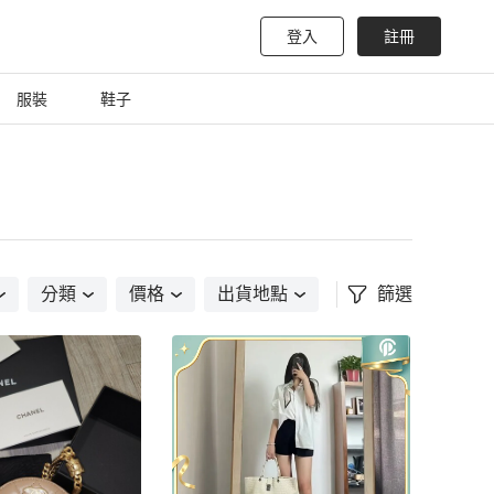
登入
註冊
服裝
鞋子
分類
價格
出貨地點
篩選