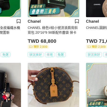
Chanel
Chanel
黑色全皮編織水桶
CHANEL 綠色V紋小號流浪肩背斜
CHANEL圓
閒置新
背包 20*16*9 98新配件塵袋 保卡
TWD 68,800
TWD 71,
現折 2,000
現折 2,000
免運
狀況良好
本地
免運
狀況良好