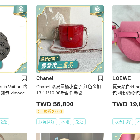
Chanel
LOEWE
 Vuitton 路
Chanel 漆皮圓桶小盒子 紅色金扣
夏天顯白⭐️L
 vintage
13*11*10 98新配件塵袋
包 桃粉禮物包
結斜背包
TWD 56,800
TWD 19,
現折 2,000
免運
狀況良好
本地
免運
狀況良好