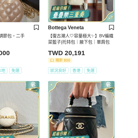
Bottega Veneta
餅調節包，二手
【復古潮人🤍容量極大✨】BV編織
菜籃子|托特包｜腋下包｜單肩包
000
TWD 20,191
現折 800
本地
免運
狀況良好
香港
免運