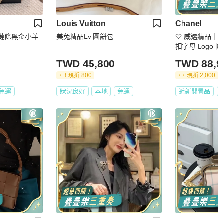
Louis Vuitton
Chanel
琺瑯鏈條黑金小羊
美兔精品Lv 圓餅包
🤍 威選精品｜
布
扣字母 Logo
TWD 45,800
TWD 88,
現折 800
現折 2,000
免運
狀況良好
本地
免運
近新閒置品