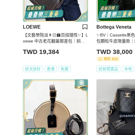
LOEWE
Bottega Veneta
【文藝學院派👩🏻‍🏫百搭隨性✨】L
✨BV｜Cassette
oewe 中古老花翻蓋郵差包｜斜背
包顆粒牛皮限量款｜
包
TWD 19,384
TWD 38,000
現折 800
狀況良好
香港
免運
近新閒置品
本地