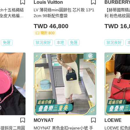
Louis Vuitton
BURBERR
ouch十五格繩結
LV 薄荷綠mini圓餅包 芯片款 13*1
【赫蒂國際精品】
全皮大格編織
2cm 98新配件塵袋
利 粉色格紋圓筒
ge 少女 可愛
TWD 46,800
TWD 16,
現折 800
免運
狀況良好
本地
免運
狀況良好
MOYNAT
LOEWE
皮手提斜背二用圓
MOYNAT 黑色金扣rejane小號 手
LOEWE 紅