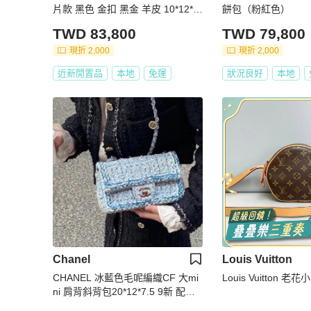
片款 黑色 金扣 黑金 羊皮 10*12*8
餅包（粉紅色）
99新配件肩帶 塵袋
TWD 83,800
TWD 79,800
現折 2,000
現折 2,000
近新閒置品
本地
免運
狀況良好
本地
Chanel
Louis Vuitton
CHANEL 冰藍色毛呢編織CF 大mi
Louis Vuitton 
ni 肩背斜背包20*12*7.5 9新 配件
塵袋 保卡