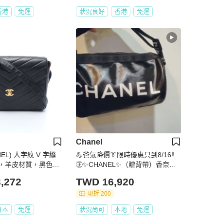
香港
免運
狀況良好
香港
免運
Chanel
EL) 人字紋 V 字縫
💪爸氣降價👔限時優惠只到8/16‼️
，羊皮材質，黑色，
㊣✨CHANEL✨（贈背帶）香奈兒
金
老香 小香 黑色 雷標 運動系列 雙面
,272
TWD 16,920
圓桶包 桶包 肩背包 手提包/二手包/
二手精品🌳二手樹屋🌳
現折 200
日本
免運
狀況尚可
本地
免運