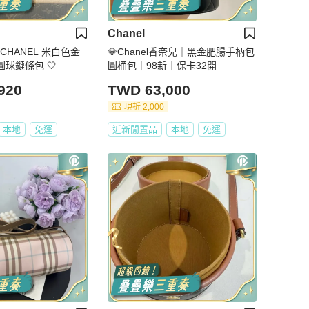
Chanel
CHANEL 米白色金
💎Chanel香奈兒｜黑金肥腸手柄包
 圓球鏈條包 🤍
圓桶包｜98新｜保卡32開
920
TWD 63,000
現折 2,000
本地
免運
近新閒置品
本地
免運