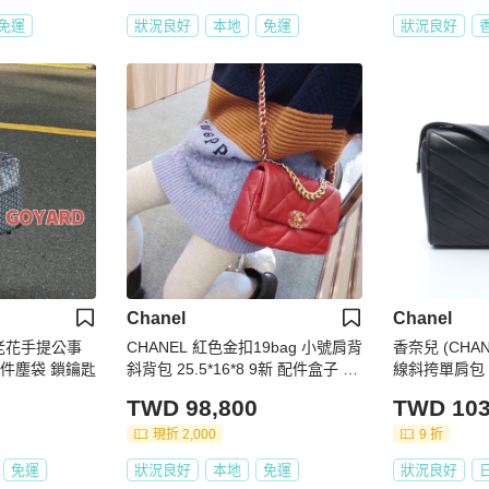
免運
狀況良好
本地
免運
狀況良好
Chanel
Chanel
典老花手提公事
CHANEL 紅色金扣19bag 小號肩背
香奈兒 (CHAN
新 配件塵袋 鎖鑰匙
斜背包 25.5*16*8 9新 配件盒子 塵
線斜挎單肩包
袋
二手，金色五
TWD 98,800
TWD 103
現折 2,000
9 折
免運
狀況良好
本地
免運
狀況良好