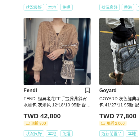
狀況良好
本地
免運
狀況良好
香港
Fendi
Goyard
FENDI 經典老花FF手提肩背斜背
GOYARD 灰色經
水桶包 灰米色 12*18*10 95新 配件
包 41*27*11 95
塵袋
TWD 42,800
TWD 77,800
現折 800
現折 2,000
狀況良好
本地
免運
近新閒置品
本地