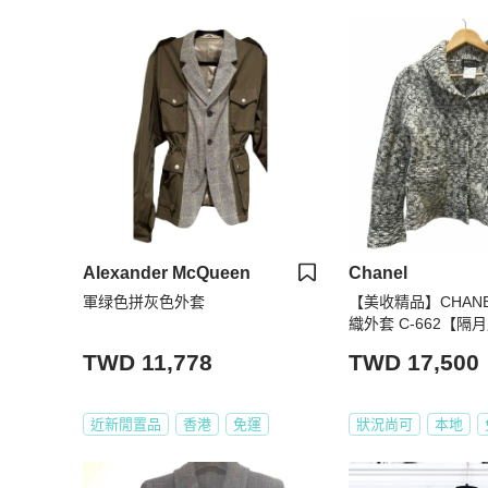
Alexander McQueen
Chanel
軍绿色拼灰色外套
【美收精品】CHAN
織外套 C-662【隔月月中將轉賣至
日本 上架期限30天
TWD 11,778
TWD 17,500
近新閒置品
香港
免運
狀況尚可
本地