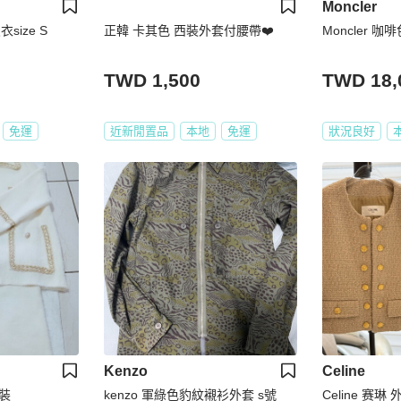
Moncler
size S
正韓 卡其色 西裝外套付腰帶❤️
Moncler 
TWD 1,500
TWD 18,
免運
近新閒置品
本地
免運
狀況良好
Kenzo
Celine
裝
kenzo 軍綠色豹紋襯衫外套 s號
Celine 赛琳 