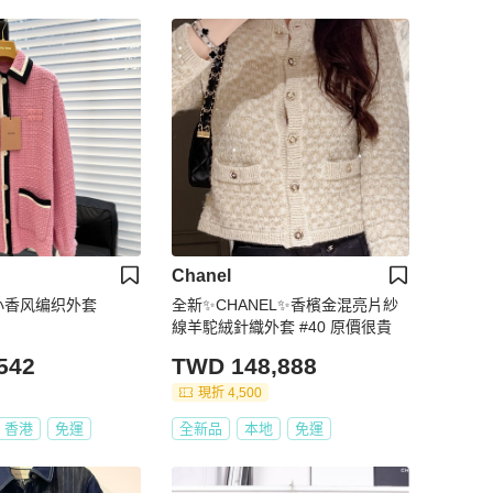
Chanel
色小香风编织外套
全新✨CHANEL✨香檳金混亮片紗
線羊駝絨針織外套 #40 原價很貴
542
TWD 148,888
現折 4,500
香港
免運
全新品
本地
免運