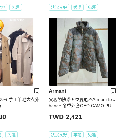
本地
免運
狀況良好
香港
免運
Armani
 100% 手工羊毛大衣外
父親節快樂👨亞曼尼🎆Armani Exc
色
hange 冬季外套GEO CAMO PUF
FER JACKET男款羽絨外套
80
TWD 2,421
地
免運
狀況良好
本地
免運