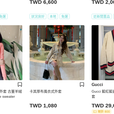
TWD 6,600
TWD 2,0
免運
狀況良好
本地
免運
近新閒置品
Gucci
外套 古董羊絨
卡其厚布風衣式外套
Gucci 藍
sweater
套
TWD 1,080
TWD 29,
現折 800