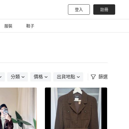
登入
註冊
服裝
鞋子
分類
價格
出貨地點
篩選