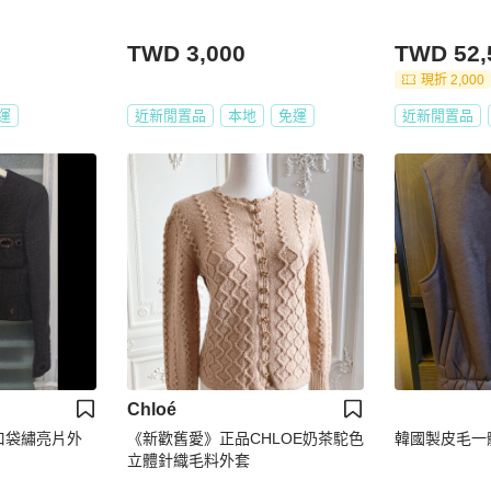
TWD 3,000
TWD 52,
現折 2,000
運
近新閒置品
本地
免運
近新閒置品
Chloé
雙口袋繡亮片外
《新歡舊愛》正品CHLOE奶茶駝色
韓國製皮毛一體o
立體針織毛料外套