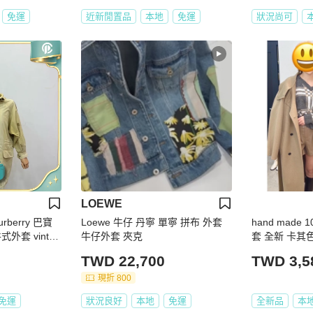
免運
近新閒置品
本地
免運
狀況尚可
LOEWE
berry 巴寶
Loewe 牛仔 丹寧 單寧 拼布 外套
hand made
外套 vintag
牛仔外套 夾克
套 全新 卡其
TWD 22,700
TWD 3,5
現折 800
免運
狀況良好
本地
免運
全新品
本