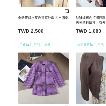
全新正韓水藍色質感外套 S-M適穿
咖啡純褐色打褶抓皺
古著薄料罩衫上衣外套 v
TWD 2,500
TWD 1,080
全新品
本地
免運
近新閒置品
本地