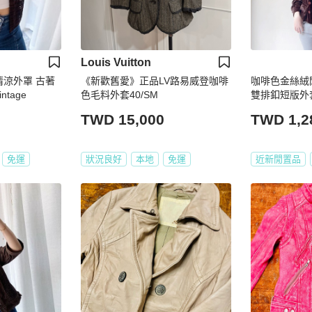
Louis Vuitton
清涼外罩 古著
《新歡舊愛》正品LV路易威登咖啡
咖啡色金絲絨
tage
色毛料外套40/SM
雙排釦短版外套 
TWD 15,000
TWD 1,2
免運
狀況良好
本地
免運
近新閒置品