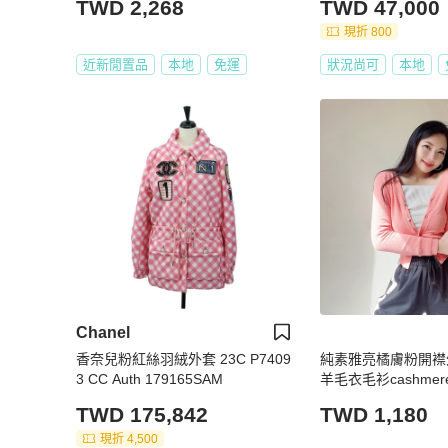
TWD 2,268
TWD 47,000
現折 800
近新閒置品
本地
免運
狀況尚可
本地
Chanel
香奈兒粉紅絲羽絨外套 23C P7409
純素雅亮橘膚粉開襟
3 CC Auth 179165SAM
羊毛衣毛衫cashmere 
TWD 175,842
TWD 1,180
現折 4,500