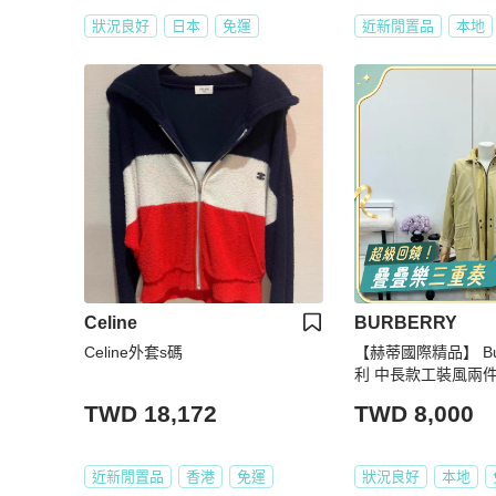
狀況良好
日本
免運
近新閒置品
本地
Celine
BURBERRY
Celine外套s碼
【赫蒂國際精品】 Bur
利 中長款工裝風兩件式
e
TWD 18,172
TWD 8,000
近新閒置品
香港
免運
狀況良好
本地