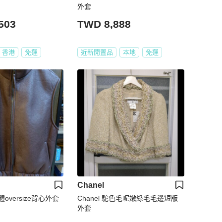
外套
503
TWD 8,888
香港
免運
近新閒置品
本地
免運
Chanel
versize背心外套
Chanel 駝色毛呢嫩綠毛毛邊短版
外套