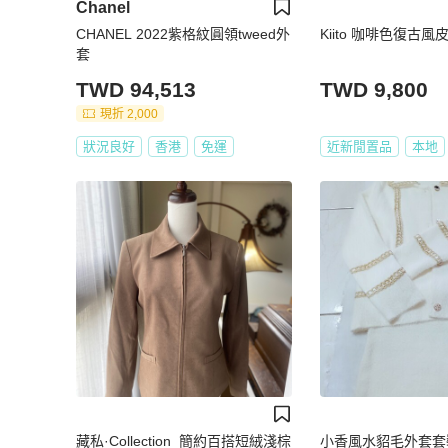
Chanel
CHANEL 2022紫格紋圓領tweed外
Kiito 咖啡色復古風皮衣
套
TWD 94,513
TWD 9,800
現折 2,000
狀況良好
香港
免運
近新閒置品
本地
藏私·Collection_簡約百搭短絨淺棕
小香風水貂毛外套套