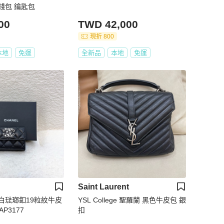
錢包 鑰匙包
00
TWD 42,000
現折 800
本地
免運
全新品
本地
免運
Saint Laurent
色白琺瑯釦19粒紋牛皮
YSL College 聖羅蘭 黑色牛皮包 銀
P3177
扣