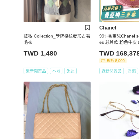
Chanel
藏私·Collection_學院格紋菱形古著
99✨香奈兒Chanel sc
毛衣
es 芯片款 粉色牛皮
TWD 1,480
TWD 168,37
現折 8,000
近新閒置品
本地
免運
近新閒置品
香港