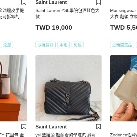
Saint Laurent
ni黑金油蠟皮手提
Saint Lauren YSL學院包酒紅色大
Munsingwe
款
大衣 翻領 立
×3
風 夾克 外套 保
TWD 19,000
TWD 5,5
著
免運
狀況良好
本地
免運
近新閒置品
Saint Laurent
RTY 花園包 金
ysl 聖羅蘭 超耐看的學院包 斜背
Zodence佐