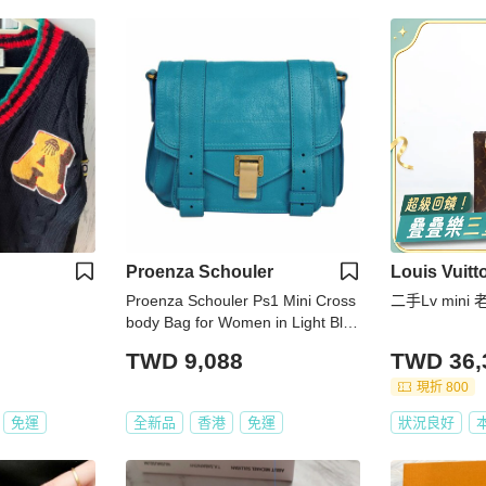
Proenza Schouler
Louis Vuitt
Proenza Schouler Ps1 Mini Cross
二手Lv min
body Bag for Women in Light Blue
(H00005-L001B-5024)
TWD 9,088
TWD 36,
現折 800
免運
全新品
香港
免運
狀況良好