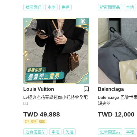
狀況良好
本地
免運
近新閒置品
本地
Louis Vuitton
Balenciaga
Lv經典老花琴譜迷你小托特🤎全配
Balenciaga 巴黎
❤️‍🔥
短夾💛
TWD 49,888
TWD 12,000
現折 800
近新閒置品
本地
免運
近新閒置品
本地