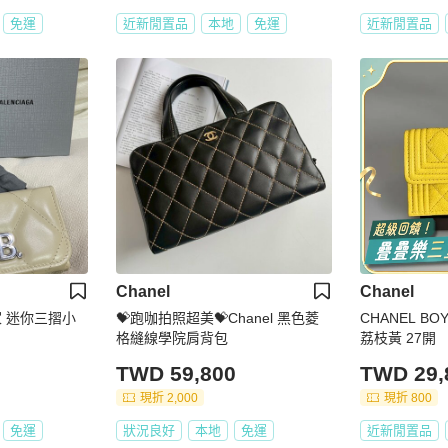
免運
近新閒置品
本地
免運
近新閒置品
Chanel
Chanel
世家 迷你三摺小
💝跑咖拍照超美💝Chanel 黑色菱
CHANEL 
格縫線學院肩背包
荔枝黃 27開
TWD 59,800
TWD 29,
現折 2,000
現折 800
免運
狀況良好
本地
免運
近新閒置品