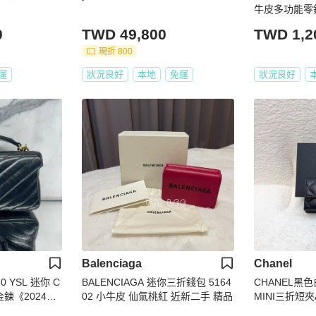
牛皮多功能零
0
TWD 49,800
TWD 1,2
現折 800
運
狀況良好
本地
免運
狀況良好
Balenciaga
Chanel
430 YSL 迷你 C
BALENCIAGA 迷你三折錢包 5164
CHANEL黑
/金鍊《2024季
02 小牛皮 仙氣桃紅 近新二手 精品
MINI三折短夾A