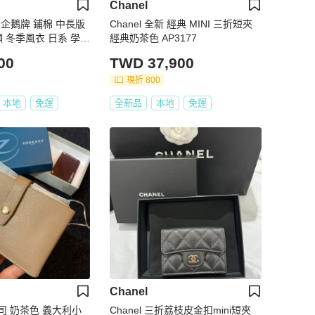
Chanel
ar 企鵝牌 鋪棉 中長版
Chanel 全新 經典 MINI 三折短夾
領 冬季風衣 日系 學院
經典奶茶色 AP3177
暖 復古 vintage 古
00
TWD 37,900
現折 800
本地
免運
全新品
本地
免運
Chanel
登司 奶茶色 義大利小
Chanel 三折荔枝皮金扣mini短夾