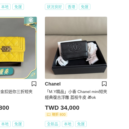
本地
免運
狀況良好
香港
免運
Chanel
BOY金扣迷你三折短夾
「M.Y精品」小香 Chanel mini短夾
經典復古浮雕 荔枝牛皮 🎁ok
800
TWD 34,000
現折 800
本地
免運
全新品
本地
免運