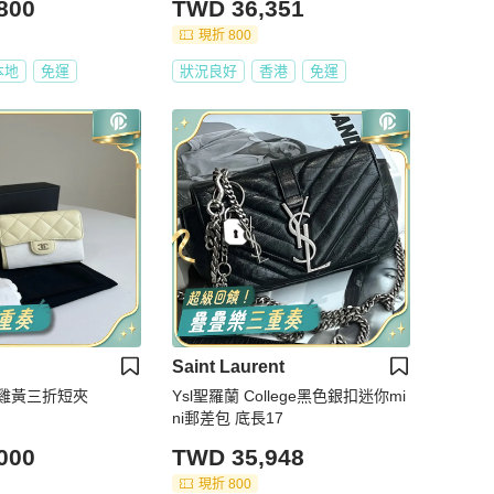
800
TWD 36,351
現折 800
本地
免運
狀況良好
香港
免運
Saint Laurent
雞黃三折短夾
Ysl聖羅蘭 College黑色銀扣迷你mi
ni郵差包 底長17
000
TWD 35,948
現折 800