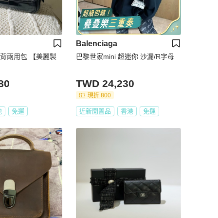
Balenciaga
斜背兩用包 【美麗製
巴黎世家mini 超迷你 沙漏/R字母
80
TWD 24,230
現折 800
地
免運
近新閒置品
香港
免運