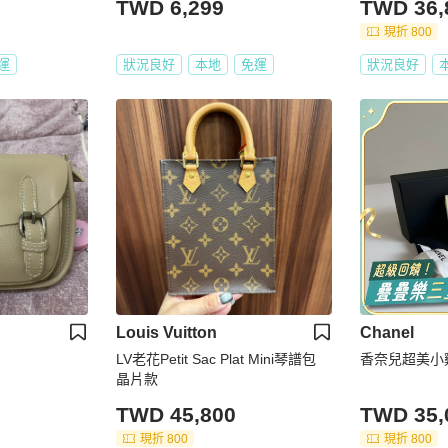
TWD 6,299
TWD 36,
現折 800
運
狀況良好
本地
免運
狀況良好
Louis Vuitton
Chanel
LV老花Petit Sac Plat Mini琴譜包
香奈兒超美小
晶片款
TWD 45,800
TWD 35,
現折 800
現折 800