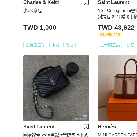
Charles & Keith
Saint Laurent
小CK廢包
YSL College mi
斜挎包 24年編碼 搭配可拆卸的金
屬鏈條 尺寸約20×13
TWD 1,000
TWD 43,622
現折 800
近新閒置品
本地
免運
近新閒置品
香港
Saint Laurent
Hermès
🈶️購證❤️ ysl #黑銀 #學院包 #小號
MINI GARDEN PA