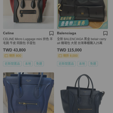
Celine
Balenciaga
CELINE Micro Luggage mini 拚色 羊
全新 BALENCIAGA 黑金 belair carry
毛氈 牛皮 冏臉包 手提包
all 機場包 大號 台灣專櫃購入25萬
TWD 43,800
TWD 115,000
現折 800
現折 8,000
近新閒置品
本地
免運
近新閒置品
本地
免運