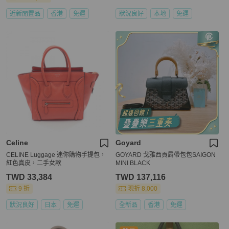
近新閒置品
香港
免運
狀況良好
本地
免運
Celine
Goyard
CELINE Luggage 迷你購物手提包，
GOYARD 戈雅西貢肩帶包包SAIGON
紅色真皮，二手女款
MINI BLACK
TWD 33,384
TWD 137,116
9 折
現折 8,000
狀況良好
日本
免運
全新品
香港
免運