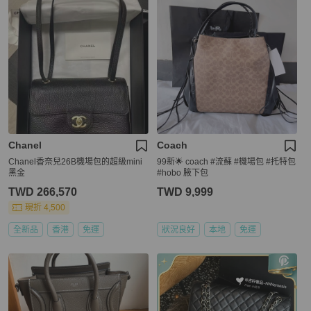
Chanel
Coach
Chanel香奈兒26B機場包的超級mini
99新🌟 coach #流蘇 #機場包 #托特包
黑金
#hobo 腋下包
TWD 266,570
TWD 9,999
現折 4,500
全新品
香港
免運
狀況良好
本地
免運