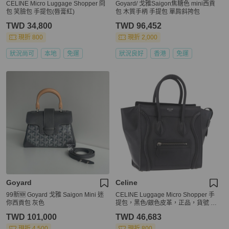
CELINE Micro Luggage Shopper 冏
Goyard/ 戈雅Saigon焦糖色 mini西貢
包 笑臉包 手提包(唇膏紅)
包 木質手柄 手提包 單肩斜挎包
TWD 34,800
TWD 96,452
現折 800
現折 2,000
狀況尚可
本地
免運
狀況良好
香港
免運
Goyard
Celine
99新🆕 Goyard 戈雅 Saigon Mini 迷
CELINE Luggage Micro Shopper 手
你西貢包 灰色
提包，黑色/銀色皮革，正品，貨號 18
8371SAM
TWD 101,000
TWD 46,683
現折 4,500
現折 800