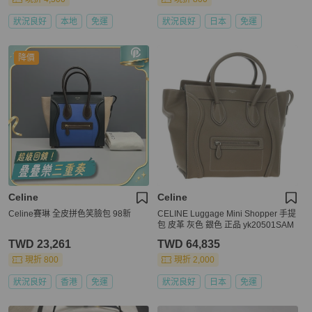
狀況良好
本地
免運
狀況良好
日本
免運
降價
Celine
Celine
Celine賽琳 全皮拼色笑臉包 98新
CELINE Luggage Mini Shopper 手提
包 皮革 灰色 銀色 正品 yk20501SAM
TWD 23,261
TWD 64,835
現折 800
現折 2,000
狀況良好
香港
免運
狀況良好
日本
免運