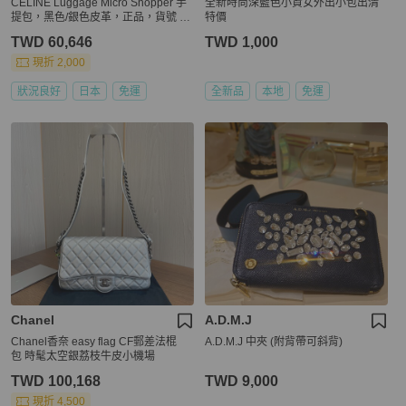
CELINE Luggage Micro Shopper 手
全新時尚深藍色小資女外出小包出清
提包，黑色/銀色皮革，正品，貨號 18
特價
1819SAM
TWD 60,646
TWD 1,000
現折 2,000
狀況良好
日本
免運
全新品
本地
免運
Chanel
A.D.M.J
Chanel香奈 easy flag CF郵差法棍
A.D.M.J 中夾 (附背帶可斜背)
包 時髦太空銀荔枝牛皮小機場
TWD 100,168
TWD 9,000
現折 4,500