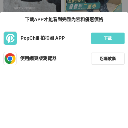
Chanel
Balenciaga
下載APP才能看到完整內容和優惠價格
chanel黑銀荔枝皮雲朵機場包
巴黎世家mini 超迷你 沙漏/R字母
TWD 110,000
TWD 24,230
PopChill 拍拍圈 APP
下載
現折 4,500
現折 800
近新閒置品
本地
免運
近新閒置品
香港
免運
使用網頁版瀏覽器
忍痛放棄
篩選
重設
品牌
分類
Celine
Goyard