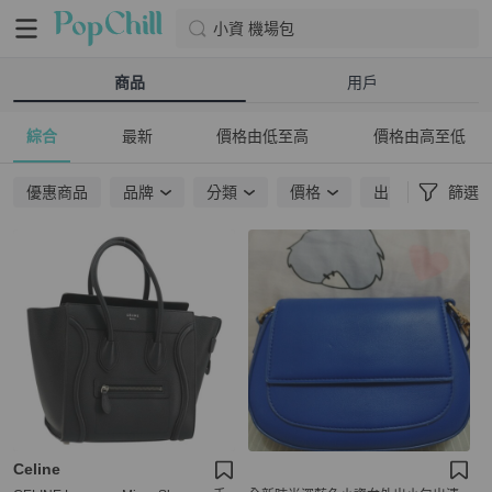
小資 機場包
商品
用戶
綜合
最新
價格由低至高
價格由高至低
優惠商品
品牌
分類
價格
出貨地點
篩選
Celine