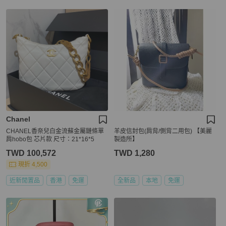
Chanel
CHANEL香奈兒白金流蘇金屬鏈條單
羊皮信封包(肩背/側背二用包) 【美麗
肩hobo包 芯片款 尺寸：21*16*5
製造所】
TWD 100,572
TWD 1,280
現折 4,500
近新閒置品
香港
免運
全新品
本地
免運