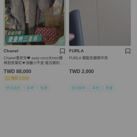
Chanel
FURLA
Chanel香奈兒🖤 easy coco大mini鏈
FURLA 霧藍色鏈條中夾
條勃艮第紅💗油蠟小牛皮 復古銀扣99
新✨ 尺寸22*14*6
TWD 88,000
TWD 2,000
現折 2,000
狀況良好
本地
免運
狀況良好
本地
免運