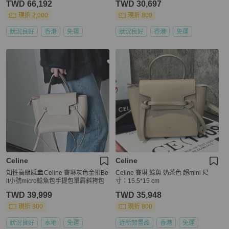
TWD 66,192
TWD 30,697
現折 2,000
現折 800
狀況良好
香港
免運
狀況良好
香港
免運
Celine
Celine
知性高級感🏛️Celine 賽琳灰色金扣Be
Celine 賽琳 鯰魚 奶茶色 超mini 尺
lt小號micro鯰魚包手提包單肩斜挎包
寸：15.5*15 cm
TWD 39,999
TWD 35,948
現折 800
現折 800
狀況良好
本地
免運
近新閒置品
香港
免運