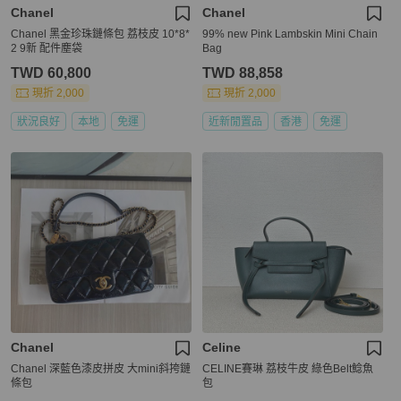
Chanel
Chanel
Chanel 黑金珍珠鏈條包 荔枝皮 10*8*
99% new Pink Lambskin Mini Chain
2 9新 配件塵袋
Bag
TWD 60,800
TWD 88,858
現折 2,000
現折 2,000
狀況良好
本地
免運
近新閒置品
香港
免運
Chanel
Celine
Chanel 深藍色漆皮拼皮 大mini斜挎鏈
CELINE賽琳 荔枝牛皮 綠色Belt鯰魚
條包
包