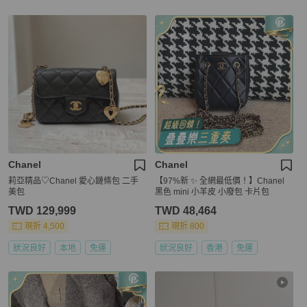
Chanel
Chanel
莉亞精品♡Chanel 愛心鏈條包 二手
【97%新 ✨ 全網最低價！】Chanel
美包
黑色 mini 小羊皮 小廢包 卡片包
TWD 129,999
TWD 48,464
現折 4,500
現折 800
狀況良好
本地
免運
狀況良好
香港
免運