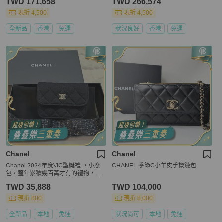
TWD 171,658
TWD 266,574
現折 4,500
現折 4,500
全新品
香港
免運
狀況良好
香港
免運
Chanel
Chanel
Chanel 2024年度VIC聖誕禮 ，小廢
CHANEL 季節C小羊皮手機鏈包
包，整年累積幾百萬才有的禮物，不
要殺完價格人就消失了🥹
TWD 35,888
TWD 104,000
現折 800
現折 8,000
全新品
本地
免運
狀況尚可
本地
免運