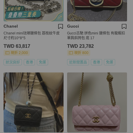
Chanel
Gucci
Chanel mini琺瑯鏈條包 荔枝紋牛皮
Gucci古馳 拼色mini 鏈條包 有龍蝦扣
尺寸約10*8*5
單肩斜挎包 底 17
TWD 63,817
TWD 23,782
現折 2,000
現折 800
狀況良好
香港
免運
近新閒置品
香港
免運