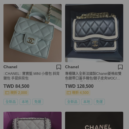
Chanel
Chanel
::CHANEL:: 寶寶藍 MINI 小廢包 斜背
專櫃購入全新法國製Chanel菱格紋雙
鏈包 手提斜背包
色鏈帶口蓋手機包/鏈子皮夾WOC/迷
你口蓋包/黑白熊貓/側背包
TWD 84,500
TWD 128,500
現折 2,000
現折 4,500
全新品
本地
免運
全新品
本地
免運