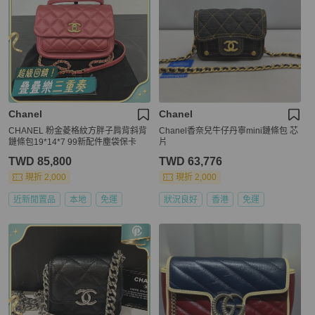
Chanel
Chanel
CHANEL 粉金菱格紋方胖子肩背斜背
Chanel香奈兒牛仔丹寧mini鏈條包 芯
鏈條包19*14*7 99新配件塵袋保卡
片
TWD 85,800
TWD 63,776
現折 2,000
現折 2,000
近新閒置品
本地
免運
狀況良好
香港
免運