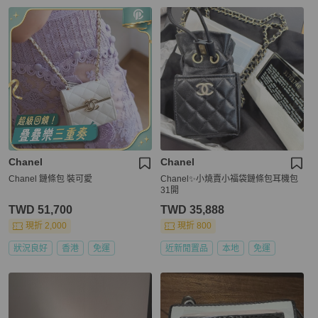
Chanel
Chanel
Chanel 鏈條包 裝可愛
Chanel✨小燒賣小福袋鏈條包耳機包
31開
TWD 51,700
TWD 35,888
現折 2,000
現折 800
狀況良好
香港
免運
近新閒置品
本地
免運