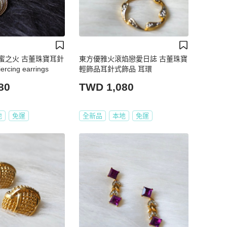
蜜之火 古董珠寶耳針
東方優雅火滾焰戀愛日誌 古董珠寶
cing earrings
輕飾品耳針式飾品 耳環
80
TWD 1,080
地
免運
全新品
本地
免運