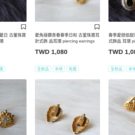
愛日 古董珠寶
菱角接鑽青春春季日和 古菫珠寶耳
春季愛戀焰甜
環
針式飾 品耳環 piercing earrings
式飾品 耳環 pier
TWD 1,080
TWD 1,0
運
全新品
本地
免運
全新品
本