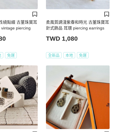
性繞點綴 古蕫珠寳耳
柔風質調淺紫春和時光 古董珠寶耳
tage piercing
針式飾品 耳環 piercing earrings
80
TWD 1,080
地
免運
全新品
本地
免運