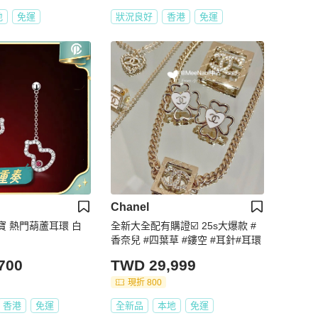
地
免運
狀況良好
香港
免運
Chanel
珠寶 熱門葫蘆耳環 白
全新大全配有購證☑️ 25s大爆款 #
香奈兒 #四葉草 #鏤空 #耳針#耳環
700
TWD 29,999
現折 800
香港
免運
全新品
本地
免運