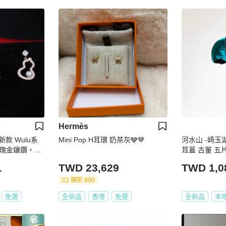
Hermès
，新款 Wulu系
Mini Pop H耳環 奶茶灰🩶🤎
河水山 -崎玉
瑰金鑲鑽，ak
耳蓋 古董 
子紙袋。
滑雪帽 peaked c
1
TWD 23,629
TWD 1,0
現折 800
免運
全新品
香港
免運
全新品
本