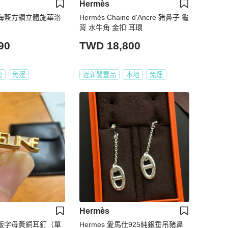
Hermès
款海藍方鑽立體施華洛
Hermès Chaine d'Ancre 豬鼻子 龜
背 水牛角 金扣 耳環
90
TWD 18,800
地
免運
近新閒置品
本地
免運
Hermès
】絕版字母黃銅耳釘（單
Hermes 愛馬仕925純銀垂吊豬鼻