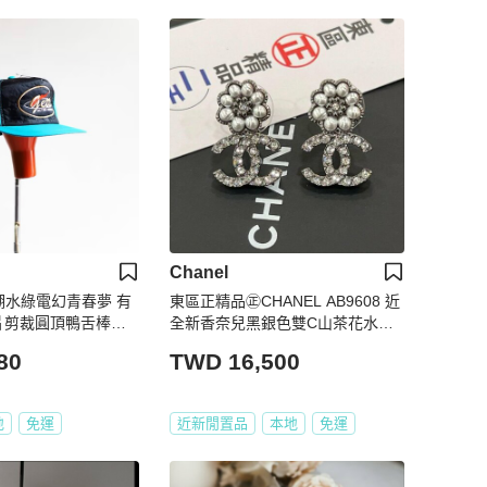
Chanel
湖水綠電幻青春夢 有
東區正精品㊣CHANEL AB9608 近
五片剪裁圓頂鴨舌棒球
全新香奈兒黑銀色雙C山茶花水鑽
ap / baseball cap
珍珠針式耳環 無原廠盒子 RZ6297
80
TWD 16,500
地
免運
近新閒置品
本地
免運