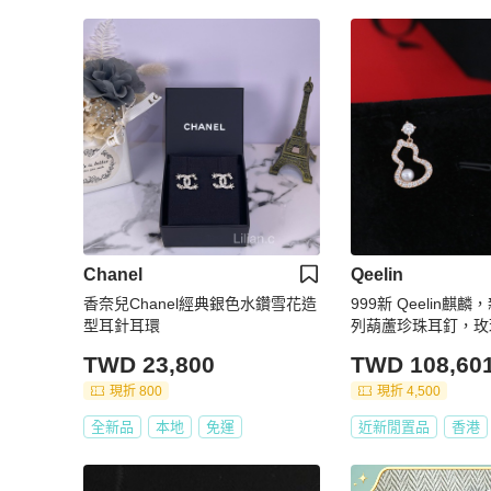
Chanel
Qeelin
香奈兒Chanel經典銀色水鑽雪花造
999新 Qeelin麒麟
型耳針耳環
列葫蘆珍珠耳釘，玫
oya海珍珠 配件盒
TWD 23,800
TWD 108,60
現折 800
現折 4,500
全新品
本地
免運
近新閒置品
香港