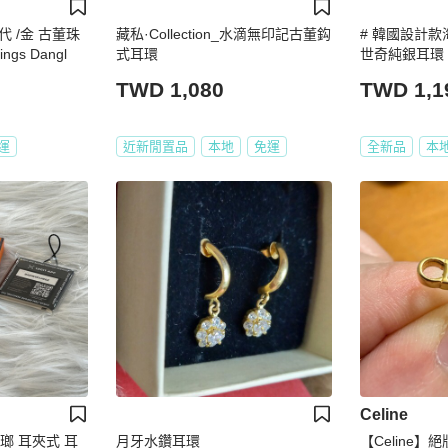
 /金 古董珠
藏私·Collection_水滴無印記古董鈎
# 韓國設計
gs Dangl
式耳環
世奇純銀耳環
TWD 1,080
TWD 1,1
運
近新閒置品
本地
免運
全新品
本
Celine
珐瑯 耳夾式 耳
月牙水鑽耳環
【Celine