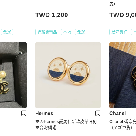
支）
TWD 1,200
TWD 9,0
免運
近新閒置品
本地
免運
狀況良好
Hermès
Chanel
🧡🐴Hermes愛馬仕新款皮革耳釘
Chanel 香
🧡台灣購證
（全新單隻）