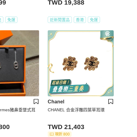
99
TWD 19,388
地
免運
近新閒置品
香港
免運
Chanel
rmes豬鼻垂墜式耳
CHANEL 合金浮雕四葉草耳環
800
TWD 21,403
現折 800