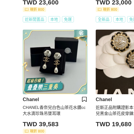
TWD 23,600
TWD 23,000
現折 800
現折 800
近新閒置品
本地
免運
全新品
本地
免
Chanel
Chanel
CHANEL香奈兒白色山茶花水鑽cc
近新正品附購證影本✨
大水滴珍珠吊墜耳環
兒黑金山茶花皮穿鍊
耳環
TWD 39,583
TWD 19,680
現折 800