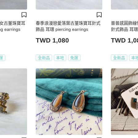
女古董珠寶耳
春季浪漫戀愛落葉古蕫珠寶耳針式
普普感圓飾線
 earrings
飾品 耳環 piercing earrings
針式飾品 耳環 vin
TWD 1,080
TWD 1,0
運
全新品
本地
免運
全新品
本