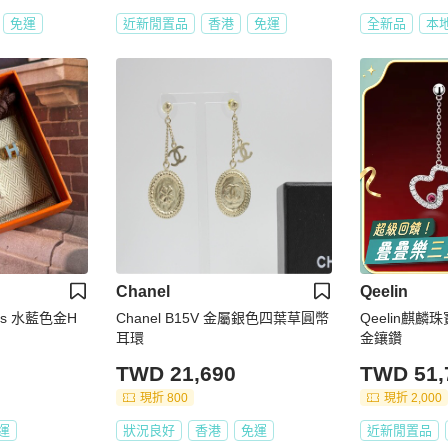
免運
近新閒置品
香港
免運
全新品
本
Chanel
Qeelin
es 水藍色金H
Chanel B15V 金屬銀色四葉草圓幣
Qeelin麒麟
耳環
金鑲鑽
TWD 21,690
TWD 51,
現折 800
現折 2,000
運
狀況良好
香港
免運
近新閒置品