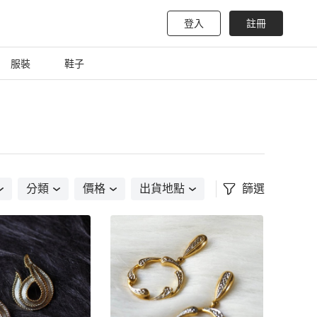
登入
註冊
服裝
鞋子
分類
價格
出貨地點
篩選