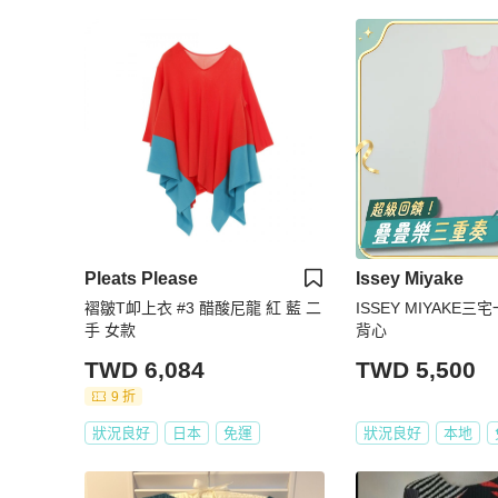
Pleats Please
Issey Miyake
褶皺T卹上衣 #3 醋酸尼龍 紅 藍 二
ISSEY MIYAKE三
手 女款
背心
TWD 6,084
TWD 5,500
9 折
狀況良好
日本
免運
狀況良好
本地