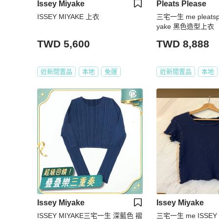
Issey Miyake
Pleats Please
ISSEY MIYAKE 上衣
三宅一生 me pleatspl
yake 黑色造型上衣
TWD 5,600
TWD 8,888
近新閒置品
本地
免運
近新閒置品
本地
Issey Miyake
Issey Miyake
ISSEY MIYAKE三宅一生 深藍色 褶
三宅一生 me ISSEY