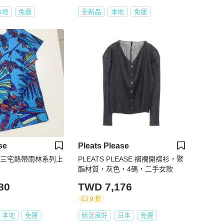
本地
免運
全新品
本地
免運
se
Pleats Please
ease 三宅熱帶雨林系列上
PLEATS PLEASE 褶襉開襟衫，聚
酯材質，灰色，4碼，二手女款
80
TWD 7,176
9 折
本地
免運
狀況良好
日本
免運