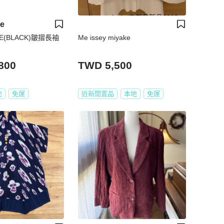
ke
AKE(BLACK)皺摺長袖
Me issey miyake
800
TWD 5,500
地
免運
近新閒置品
本地
免運