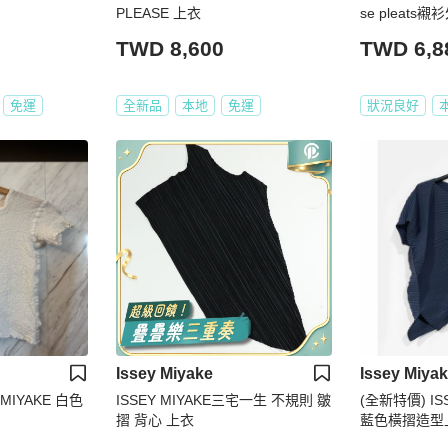
PLEASE 上衣
se pleats襯
TWD 8,600
TWD 6,8
免運
全新品
本地
免運
狀況良好
Issey Miyake
Issey Miya
 MIYAKE 白色
ISSEY MIYAKE三宅一生 不規則 皺
(全新特價) IS
摺 背心 上衣
藍色橫摺造型上
櫃正品