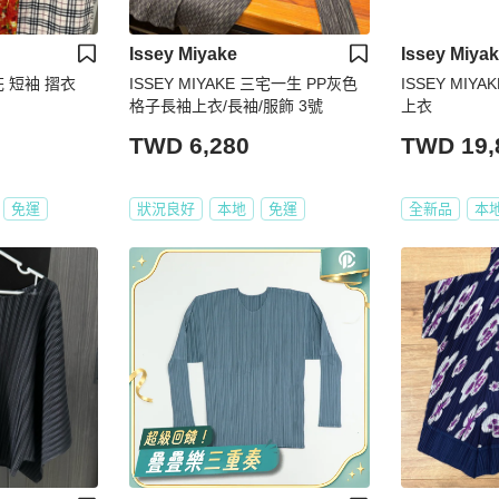
Issey Miyake
Issey Miya
尚花 短袖 摺衣
ISSEY MIYAKE 三宅一生 PP灰色
ISSEY MIY
格子長袖上衣/長袖/服飾 3號
上衣
TWD 6,280
TWD 19,
免運
狀況良好
本地
免運
全新品
本