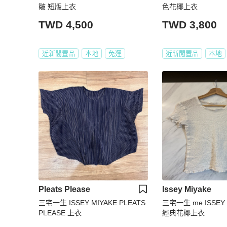
皺 短版上衣
色花椰上衣
TWD 4,500
TWD 3,800
近新閒置品
本地
免運
近新閒置品
本地
Pleats Please
Issey Miyake
三宅一生 ISSEY MIYAKE PLEATS
三宅一生 me ISSEY
PLEASE 上衣
經典花椰上衣