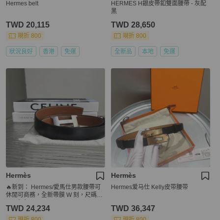
Hermes belt
HERMES H銀皮帶釦雙面腰帶 - 灰配
黑
TWD 20,115
TWD 28,650
現折 800
現折 800
狀況良好
香港
免運
全新品
本地
免運
Hermès
Hermès
🔥新到： Hermes/愛馬仕男款腰帶可
Hermes爱马仕 Kelly皮带腰带
休閒可商務，全新帶膜 W 刻，尺碼：
110寬度：3.7cm
TWD 24,234
TWD 36,347
現折 800
現折 800