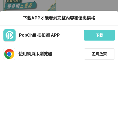
Hermès
Hermès
下載APP才能看到完整內容和優惠價格
HERMES Epsom/Swift皮革Rivale Re
愛馬仕皮帶 皮革 28.3" ...
versible腰帶Rouge Casaque
TWD 16,560
TWD 13,007
PopChill 拍拍圈 APP
下載
狀況良好
香港
免運
狀況良好
日本
免運
使用網頁版瀏覽器
忍痛放棄
篩選
重設
品牌
分類
Hermès
Hermès