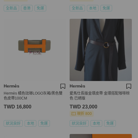
全新品
香港
免運
全新品
本地
免運
Hermès
Hermès
Hermès 橘色琺瑯LOGO灰褐/黑色雙
愛馬仕長版金環皮帶 金環搭配咖啡棕
色皮帶100CM
色 已絕版
TWD 16,800
TWD 23,000
現折 800
狀況良好
本地
免運
狀況良好
本地
免運