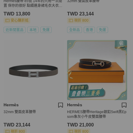
Hermès腰帶 85號 14年的只用一次閒
32mm 雙面皮革腰帶
置 保存的很好 點綴連身裙毛衣大衣都
可以
TWD 13,800
TWD 23,144
安心購折抵
現折 800
近新閒置品
本地
免運
全新品
香港
免運
Hermès
Hermès
32mm 雙面皮革腰帶
HERMES腰帶Heritage銀釦Swift黑Ep
som象灰小牛皮雙面腰帶
TWD 23,144
TWD 21,000
現折 800
現折 800