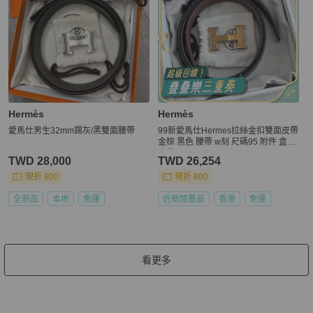
Hermès
Hermès
愛馬仕男生32mm錫灰/黑雙面腰帶
99新愛馬仕Hermes拉絲金扣雙面皮帶
金棕 黑色 腰帶 w刻 尺碼95 附件 盒子
塵袋
TWD 28,000
TWD 26,254
現折 800
現折 800
全新品
本地
免運
近新閒置品
香港
免運
看更多