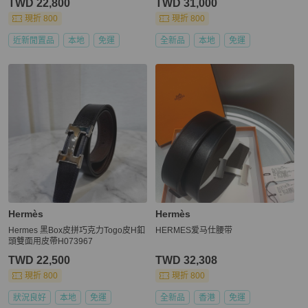
TWD 22,800
TWD 31,000
現折 800
現折 800
近新閒置品
本地
免運
全新品
本地
免運
Hermès
Hermès
Hermes 黑Box皮拼巧克力Togo皮H釦
HERMES爱马仕腰带
頭雙面用皮帶H073967
TWD 22,500
TWD 32,308
現折 800
現折 800
狀況良好
本地
免運
全新品
香港
免運