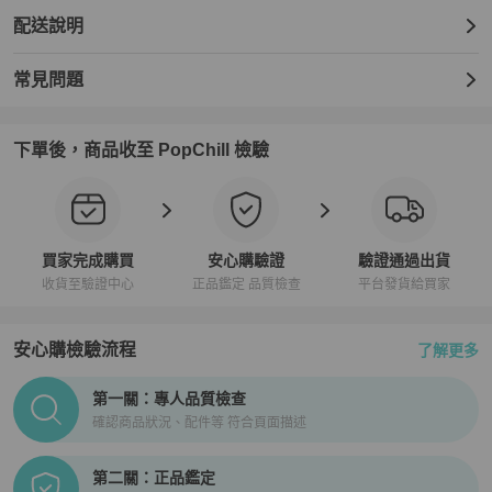
配送說明
常見問題
下單後，商品收至 PopChill 檢驗
買家完成購買
安心購驗證
驗證通過出貨
收貨至驗證中心
正品鑑定 品質檢查
平台發貨給買家
安心購檢驗流程
了解更多
PopChill拍拍圈正品驗證、安心購檢驗流程介紹
第一關：專人品質檢查
確認商品狀況、配件等 符合頁面描述
第二關：正品鑑定