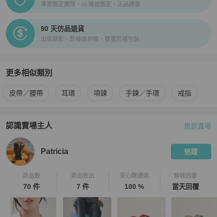
專業鑑定團隊、AI 儀器鑑定、正品證書
90 天仿品退貨
出貨錄影、防掉換封條、雙重防護包裝
更多相似類別
更多
Hermès
男士配件
相似商品推薦
皮帶／腰帶
耳環
項鍊
手鍊／手環
戒指
認識賣場主人
逛逛賣場
PopChill 拍拍圈嚴選賣家
Patricia
介紹
Patricia
追蹤
商品數
商品售出
安心購通過
聊聊回覆
70 件
7 件
100 %
當天回覆