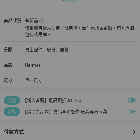
顏色：黑色 / 金色

Hermès
男士配件
商品狀態與細節
商品狀況
全新品
配件：橘盒、緞帶

僅離櫃且從未使用／試用過。無任何放置痕跡，可能含原
包裝或吊牌。
全新品
1967年，設計師Catherine de Karolyi推出了一款可拆卸的釦環。這
款作品廣受歡迎，慕名而來的顧客更在Hermès福寶總店排隊等候購
Hermès
男士配件
分類資訊
分類
男士配件
皮帶／腰帶
買。因此，Hermès的銷售人員因應實際需求，以著名的5382號圖稿
男士配件
/
皮帶／腰帶
推薦
命名。從此之後，經典的H金屬釦環經過無數演繹，歷久彌新。
Hermès
Hermès
精品
推薦清單
男士配件
品牌介紹
品牌
Hermès
尺寸
單一尺寸
活動
【新人首購】最高現折 $1,200
領取
活動
【精品真品險】仿品全額退款 最高再賠 5 萬
領取
付款方式