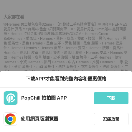
大家都在看
🐯Hermes 男士雙色皮帶32mm
、
【巴黎站二手名牌專賣店】＊現貨＊HERMES
愛馬仕 真品＊Y刻黑/灰色金H釦雙面皮帶110
、
愛馬仕男生32mm錫灰/黑雙面腰
帶
、
Hermes拉絲金扣H雙面皮帶/黑焦糖色/寬4CM
、
Hermes Croco
Belt
Hermes
、
愛馬仕
、
Hermès
、
黑色
、
皮革
、
雙面
、
腰帶
、
黑色 Hermes
、
黑
色 愛馬仕
、
黑色 Hermès
、
黑色 皮革
、
黑色 雙面
、
黑色 腰帶
、
Hermes 愛馬
仕
、
Hermes Hermès
、
Hermes 皮革
、
Hermes 雙面
、
Hermes 腰帶
、
愛馬仕
Hermès
、
愛馬仕 皮革
、
愛馬仕 雙面
、
愛馬仕 腰帶
、
Hermès 皮革
、
Hermès 雙
面
、
Hermès 腰帶
、
皮革 雙面
、
皮革 腰帶
、
雙面 腰帶
、
二手 Hermes
、
便宜
Hermes
、
小資 Hermes
、
熱門 Hermes
、
中古 Hermes
、
推薦 Hermes
、
二手 愛
馬仕
、
便宜 愛馬仕
、
小資 愛馬仕
、
熱門 愛馬仕
、
中古 愛馬仕
、
推薦 愛馬仕
、
二
手 Hermès
、
便宜 Hermès
、
小資 Hermès
、
熱門 Hermès
、
中古 Hermès
、
推薦
Hermès
、
二手 雙面
、
便宜 雙面
、
小資 雙面
、
熱門 雙面
、
中古 雙面
、
推薦 雙
下載APP才能看到完整內容和優惠價格
面
、
二手 腰帶
、
便宜 腰帶
、
小資 腰帶
、
熱門 腰帶
、
中古 腰帶
、
推薦 腰帶
PopChill 拍拍圈 APP
下載
上架
使用網頁版瀏覽器
忍痛放棄