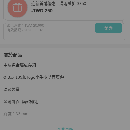
迎新首購優惠 - 滿兩萬折 $250
-TWD 250
最低消費：
TWD 20,000
領券
有效期限：
2026-09-07
關於商品
關於
中灰色金屬皮帶釦

全新 HERMÈS 愛馬仕 H皮帶釦 & 雙面皮腰帶32 mm 黑色 /
& Box 135和Togo小牛皮雙面腰帶

法國製造

金屬飾面: 磨砂鍍鈀

寬度：32 mm

尺寸：100 cm

查看更多