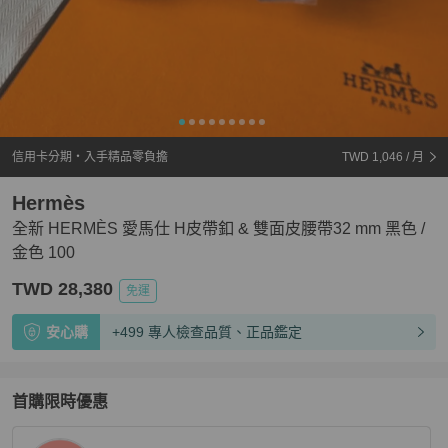
信用卡分期・入手精品零負擔
TWD 1,046
/ 月
Hermès
全新 HERMÈS 愛馬仕 H皮帶釦 & 雙面皮腰帶32 mm 黑色 /
金色 100
TWD 28,380
免運
安心購
+499 專人檢查品質、正品鑑定
首購限時優惠