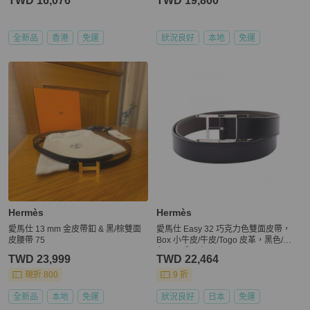
TWD 16,076
TWD 19,800
全新品
香港
免運
狀況良好
本地
免運
Hermès
Hermès
愛馬仕 13 mm 金皮帶釦 & 黑/棕雙面
愛馬仕 Easy 32 巧克力色雙面皮帶，
皮腰帶 75
Box 小牛皮/牛皮/Togo 皮革，黑色/棕
色，二手男士
TWD 23,999
TWD 22,464
現折 800
9 折
全新品
本地
免運
狀況良好
日本
免運