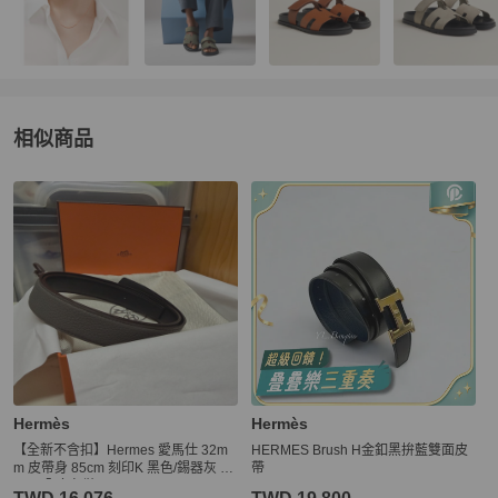
相似商品
更多相似
Hermès
男士配件
推薦精品
Hermès
Hermès
【全新不含扣】Hermes 愛馬仕 32m
HERMES Brush H金釦黑拚藍雙面皮
m 皮帶身 85cm 刻印K 黑色/錫器灰 雙
帶
面用 全套包裝