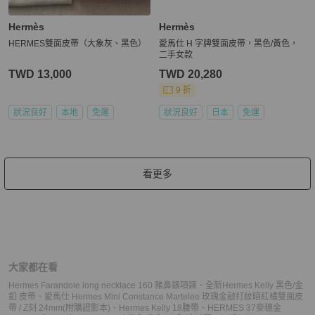
Hermès
Hermès
HERMES雙面皮帶（大象灰、黑色）
愛馬仕 H 字牌雙面皮帶，黑色/黃色，
二手女款
TWD 13,000
TWD 20,280
9 折
狀況良好
本地
免運
狀況良好
日本
免運
看更多
大家都在看
Hermes Farandole long necklace 160 豬鼻銀項鍊
、
全新Hermes Kelly 黑色/金
釦 皮帶
、
愛馬仕 Hermes Mini Constance Martelee 玫瑰金敲打紋暗紅橘雙面皮
帶 / Z刻 24mm(附購證影本)
、
Hermes Kelly 18腰帶
、
HERMES 37麥穗金