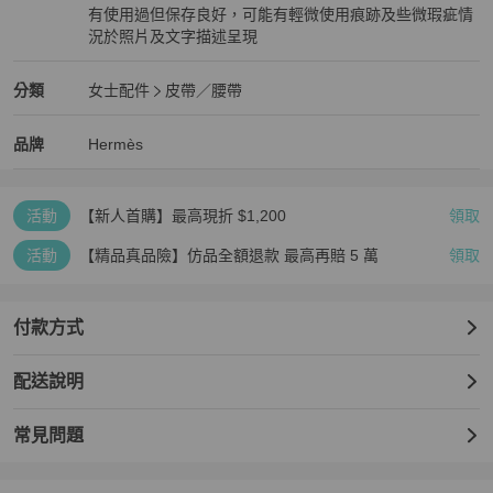
有使用過但保存良好，可能有輕微使用痕跡及些微瑕疵情
況於照片及文字描述呈現
狀況良好
Hermès
女士配件
分類資訊
分類
女士配件
皮帶／腰帶
女士配件
/
皮帶／腰帶
推薦
Hermès
Hermès
精品
推薦清單
女士配件
品牌介紹
品牌
Hermès
活動
【新人首購】最高現折 $1,200
領取
活動
【精品真品險】仿品全額退款 最高再賠 5 萬
領取
付款方式
配送說明
常見問題