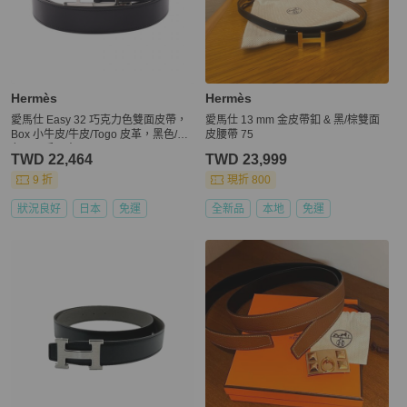
Hermès
Hermès
愛馬仕 Easy 32 巧克力色雙面皮帶，
愛馬仕 13 mm 金皮帶釦 & 黑/棕雙面
Box 小牛皮/牛皮/Togo 皮革，黑色/棕
皮腰帶 75
色，二手男士
TWD 22,464
TWD 23,999
9 折
現折 800
狀況良好
日本
免運
全新品
本地
免運