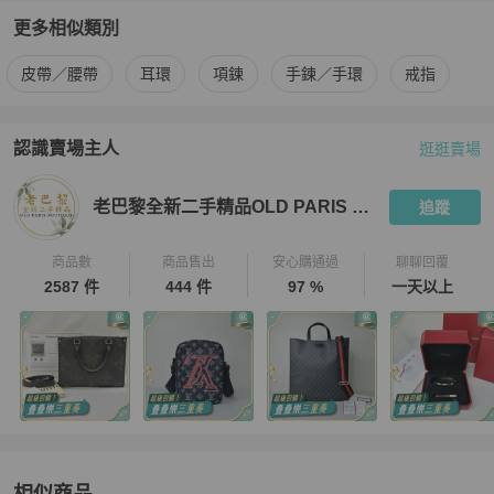
更多相似類別
更多
Hermès
女士配件
相似商品推薦
皮帶／腰帶
耳環
項鍊
手鍊／手環
戒指
認識賣場主人
逛逛賣場
PopChill 拍拍圈嚴選賣家
老巴黎全新二手精品OLD PARIS Bout
老巴黎全新二手精品OLD PARIS Boutique
追蹤
商品數
商品售出
安心購通過
聊聊回覆
2587 件
444 件
97 %
一天以上