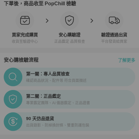
下單後，商品收至 PopChill 檢驗
買家完成購買
安心購驗證
驗證通過出貨
收貨至驗證中心
正品鑑定 品質檢查
平台發貨給買家
安心購檢驗流程
了解更多
PopChill拍拍圈正品驗證、安心購檢驗流程介紹
第一關：專人品質檢查
確認商品狀況、配件等 符合頁面描述
第二關：正品鑑定
專業鑑定團隊、AI 儀器鑑定、正品證書
90 天仿品退貨
出貨錄影、防掉換封條、雙重防護包裝