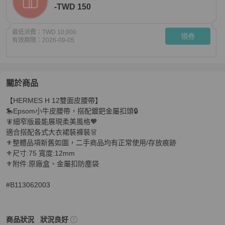
-TWD 150
最低消費：
TWD 10,000
領券
有效期限：
2026-09-05
關於商品
關於
【HERMES H 12雙面皮腰帶】

HERMES H 12雙面皮腰帶
商品詳情與購買須知
🎠Epsom小牛皮腰帶，搭配鍍鈀金屬扣頭🔒

🧚細窄版最能展現柔美風格🧡

適合搭配各式大衣裙裝褲裝👗

⚜️整體品項新舊如圖，二手商品均有正常使用/存放痕跡

⚜️尺寸:75 寬度:12mm

⚜️附件:原廠盒、金屬扣防塵袋

#B113062003
Hermès
女士配件
商品狀態與細節
商品狀況
狀況良好