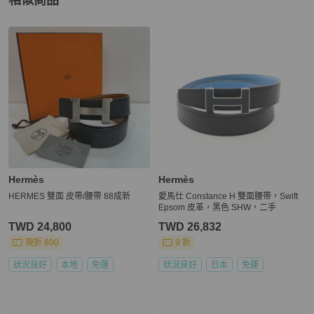
相似商品
更多相似
Hermès
女士配件
推薦精品
Hermès
Hermès
HERMES 雙面 皮帶/腰帶 88成新
愛馬仕 Constance H 雙面腰帶，Swift
Epsom 皮革，黑色 SHW，二手
TWD 24,800
TWD 26,832
現折 800
9 折
狀況良好
本地
免運
狀況良好
日本
免運