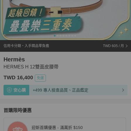
信用卡分期・入手精品零負擔
TWD 605
/ 月
Hermès
HERMES H 12雙面皮腰帶
TWD 16,400
免運
安心購
+499 專人檢查品質、正品鑑定
首購限時優惠
迎新首購優惠 - 滿萬折 $150