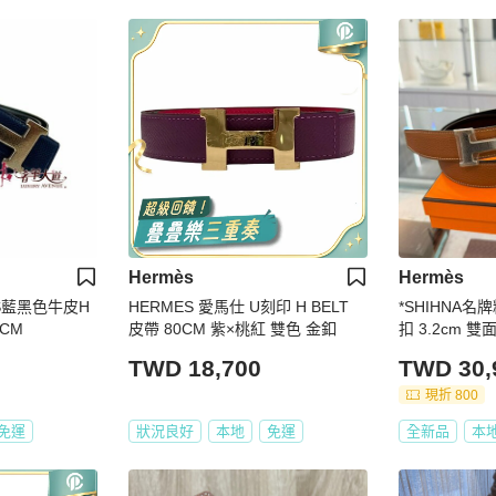
Hermès
Hermès
ES藍黑色牛皮H
HERMES 愛馬仕 U刻印 H BELT
*SHIHNA名牌
5CM
皮帶 80CM 紫×桃紅 雙色 金釦
扣 3.2cm 雙面
棕 Gold ) 90
TWD 18,700
TWD 30,
現折 800
免運
狀況良好
本地
免運
全新品
本