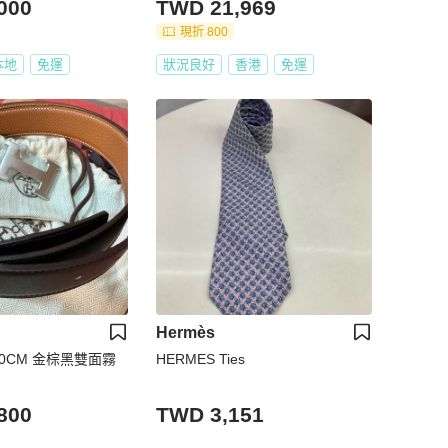
000
TWD 21,969
現折 800
本地
免運
狀況良好
香港
免運
Hermès
0CM 金棕黑雙面霧
HERMES Ties
800
TWD 3,151