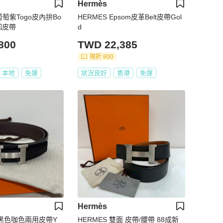
Hermès
9葡萄紫Togo皮內拚Bo
HERMES Epsom皮革Belt皮帶Gol
金釦皮帶
d
800
TWD 22,385
現折 800
本地
免運
狀況良好
香港
免運
Hermès
銀扣黑色咖色兩用皮帶Y
HERMES 雙面 皮帶/腰帶 88成新