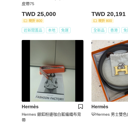
皮帶75
TWD 25,000
TWD 20,191
現折 800
現折 800
近新閒置品
本地
免運
全新品
香港
免
Hermès
Hermès
Hermes 銀釦粉邊咖白藍編織布背
🐯Hermes 男士雙
帶