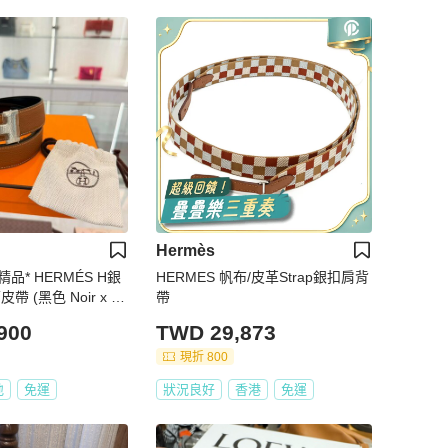
Hermès
精品* HERMÉS H銀
HERMES 帆布/皮革Strap銀扣肩背
皮帶 (黑色 Noir x 金
帶
cm
900
TWD 29,873
現折 800
地
免運
狀況良好
香港
免運