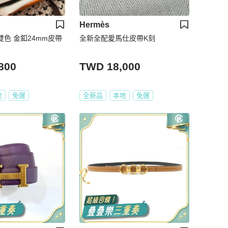
Hermès
面雙色 金釦24mm皮帶
全新全配愛馬仕皮帶K刻
800
TWD 18,000
地
免運
全新品
本地
免運