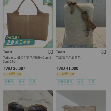
Tod's
Tod's
Tod's 女士 磁扣手提包均碼碼42cm*1
TOD’S 毛毛肩背包
3cm*27cm
TWD 30,697
TWD 41,000
現折 800
現折 800
全新品
香港
免運
近新閒置品
本地
免運