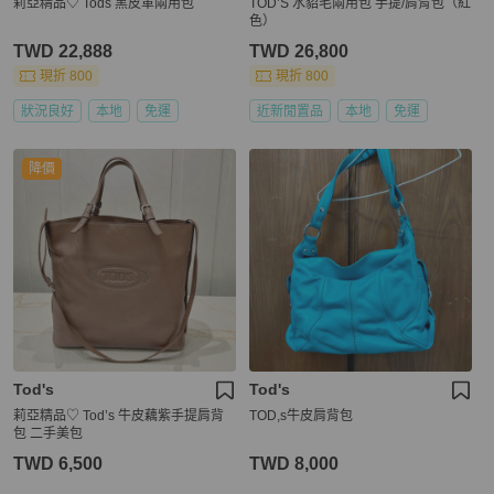
莉亞精品♡ Tods 黑皮革兩用包
TOD’S 水貂毛兩用包 手提/肩背包（紅
色）
TWD 22,888
TWD 26,800
現折 800
現折 800
狀況良好
本地
免運
近新閒置品
本地
免運
降價
Tod's
Tod's
莉亞精品♡ Tod’s 牛皮藕紫手提肩背
TOD,s牛皮肩背包
包 二手美包
TWD 6,500
TWD 8,000