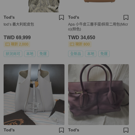
Tod's
Tod's
tod’s 義大利蛇皮包
Apa 小牛皮三層手提/斜背二用包(Micr
o)(棕色)
TWD 69,999
TWD 34,650
現折 2,000
現折 800
狀況尚可
本地
免運
全新品
本地
免運
Tod's
Tod's