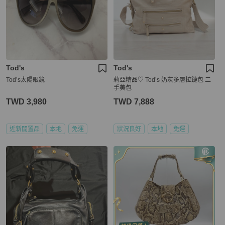
Tod's
Tod's
Tod’s太陽眼鏡
莉亞精品♡ Tod’s 奶灰多層拉鏈包 二
手美包
TWD 3,980
TWD 7,888
近新閒置品
本地
免運
狀況良好
本地
免運