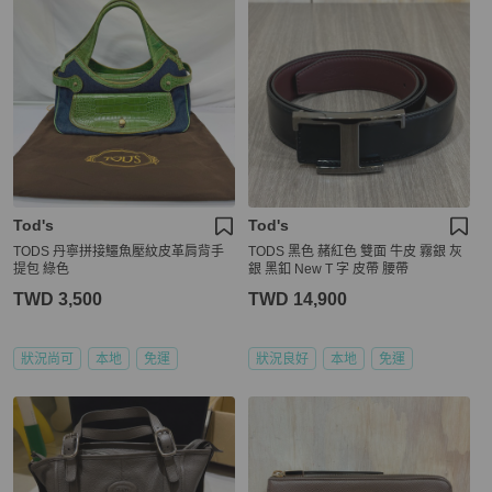
Tod's
Tod's
TODS 丹寧拼接鱷魚壓紋皮革肩背手
TODS 黑色 赭紅色 雙面 牛皮 霧銀 灰
提包 綠色
銀 黑釦 New T 字 皮帶 腰帶
TWD 3,500
TWD 14,900
狀況尚可
本地
免運
狀況良好
本地
免運