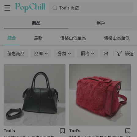
Tod's 真皮
商品
用戶
綜合
最新
價格由低至高
價格由高至低
優惠商品
品牌
分類
價格
出貨地點
篩選
Tod's
Tod's