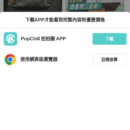
Tod's
Tod's
下載APP才能看到完整內容和優惠價格
Tod’s金釦牛皮單肩包
Tod's托德斯經典 Hobo米色 蟒蛇皮 流
浪包
TWD 19,800
TWD 16,650
PopChill 拍拍圈 APP
下載
狀況良好
本地
免運
狀況尚可
本地
免運
使用網頁版瀏覽器
忍痛放棄
篩選
重設
品牌
分類
Tod's
Tod's