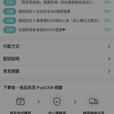
－ 手續費折扣領券時間為2025年9月1日至30日。

活動
「賣家等級制」華麗登場✨按此解鎖星級成就👆🏻
領取
－ 如有任何爭議，PopChill 將保留對本活動的最終解釋權。
活動
期間限定🎉全站免本地&國際運費
領取
活動
期間限定🎉優惠價$199保你心安「安心購正貨鑑定」
領取
活動
註冊即賞新會員$300大禮遇💝
領取
付款方式
配送說明
常見問題
下單後，商品收至 PopChill 檢驗
買家完成購買
安心購驗證
驗證通過出貨