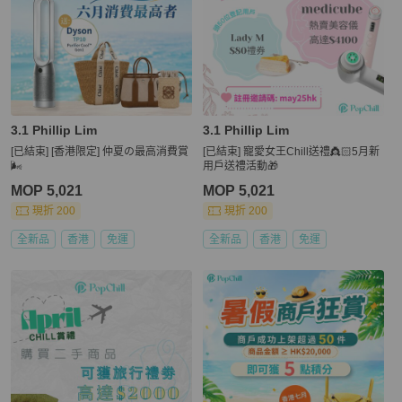
3.1 Phillip Lim
3.1 Phillip Lim
[已結束] [香港限定] 仲夏の最高消費賞
[已結束] 寵愛女王Chill送禮👸🏻5月新
🌬️
用戶送禮活動🎁
MOP 5,021
MOP 5,021
現折 200
現折 200
全新品
香港
免運
全新品
香港
免運