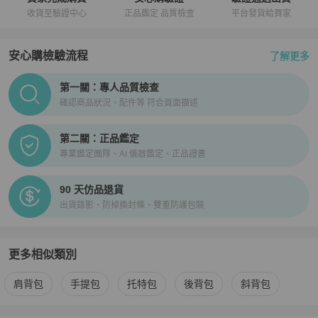
收貨至驗證中心
正品鑑定 品質檢查
平台發貨給買家
安心購檢驗流程
了解更多
PopChill拍拍圈正品驗證、安心購檢驗流程介紹
第一關：專人品質檢查
確認商品狀況、配件等 符合頁面描述
第二關：正品鑑定
專業鑑定團隊、AI 儀器鑑定、正品證書
90 天仿品退貨
出貨錄影、防掉換封條、雙重防護包裝
更多相似類別
更多
3.1 Phillip Lim
女包
相似商品推薦
肩背包
手提包
托特包
後背包
斜背包