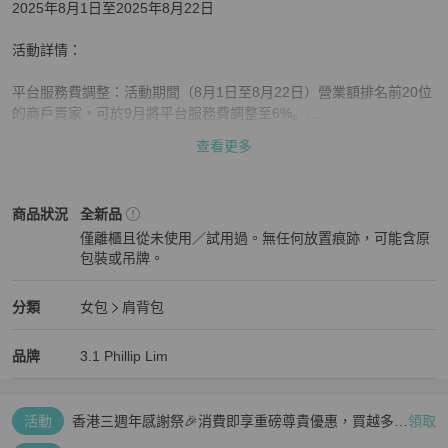
2025年8月1日至2025年8月22日

活動詳情：

平台服務費調整：活動期間（8月1日至8月22日）營業額排名前20位
的商戶賣家，可於9月將平台服務費調整至6%。

折價券要求：參與的商戶賣家，需於2025年9月在開立2%賣場折價
查看更多
券，供買家使用。

參與確認：

3.1 Phillip Lim
女包
商品狀態與細節
商品狀況
全新品
PopChill 將於2025年8月22日與符合資格的商戶賣家確認參與資格及
僅離櫃且從未使用／試用過。無任何放置痕跡，可能含原
折價券開立事宜。

包裝或吊牌。
全新品
曝光福利：

參與活動之商戶，將於2025年9月1日起在 PopChill 首頁折價券專區
3.1 Phillip Lim
女包
分類資訊
分類
女包
肩背包
獲得優先曝光，以吸引更多潛在買家。

女包
/
肩背包
推薦
3.1 Phillip Lim
3.1 Phillip Lim
精品
推薦清單
女包
品牌介紹
品牌
3.1 Phillip Lim
條款與細則:

－ 得獎者將以whatsapp 形式通知得獎。

活動
香港三週年感謝祭🎉消費即享重磅尊貴優惠，買越多、
領取
－ 本活動僅適用於商戶賣家，不適用於個人賣家。

疊越多、賺越多🤑