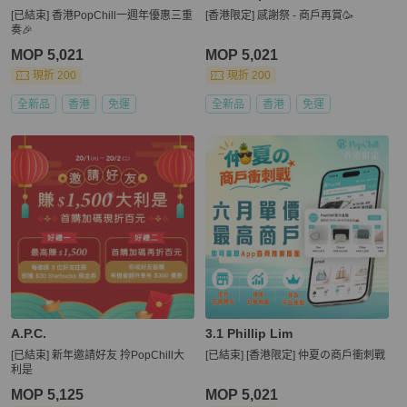
[已結束] 香港PopChill一週年優惠三重
[香港限定] 感謝祭 - 商戶再賞🥳
奏🎉
MOP 5,021
MOP 5,021
現折 200
現折 200
全新品
香港
免運
全新品
香港
免運
A.P.C.
3.1 Phillip Lim
[已結束] 新年邀請好友 拎PopChill大
[已結束] [香港限定] 仲夏の商戶衝刺戰
利是
MOP 5,125
MOP 5,021