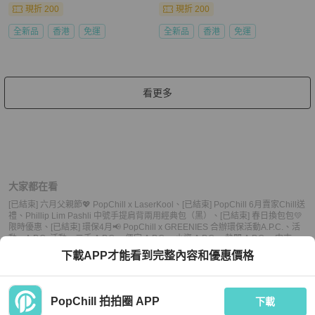
現折 200
現折 200
全新品
香港
免運
全新品
香港
免運
看更多
大家都在看
[已結束] 六月父親節💖 PopChill x LaserKool
、
[已結束] PopChill 6月賣家Chill送
禮
、
Phillip Lim Pashli 中號手提肩背兩用經典包（黑）
、
[已結束] 春日換包包💛
限時優惠
、
[已結束] 環保4月📢 PopChill x GREENIES 合辦環保活動
A.P.C.
、
活
動
、
A.P.C. 活動
、
二手 A.P.C.
、
便宜 A.P.C.
、
小資 A.P.C.
、
熱門 A.P.C.
、
中古
A.P.C.
、
推薦 A.P.C.
、
二手 活動
、
便宜 活動
、
小資 活動
、
熱門 活動
、
中古 活
下載APP才能看到完整內容和優惠價格
動
、
推薦 活動
PopChill 拍拍圈 APP
下載