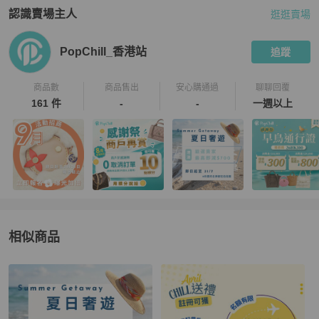
認識賣場主人
逛逛賣場
PopChill 拍拍圈嚴選賣家
PopChill_香港站
介紹
PopChill_香港站
追蹤
商品數
商品售出
安心購通過
聊聊回覆
161 件
-
-
一週以上
相似商品
更多相似
3.1 Phillip Lim
女包
推薦精品