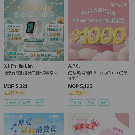
3.1 Phillip Lim
A.P.C.
[港澳台限定] 香港三週年感謝祭🎉
[已結束] 為環保出一分力♻️ 1000元等
你來拎
MOP 5,021
MOP 5,125
現折 200
現折 200
全新品
香港
免運
全新品
台灣
免運