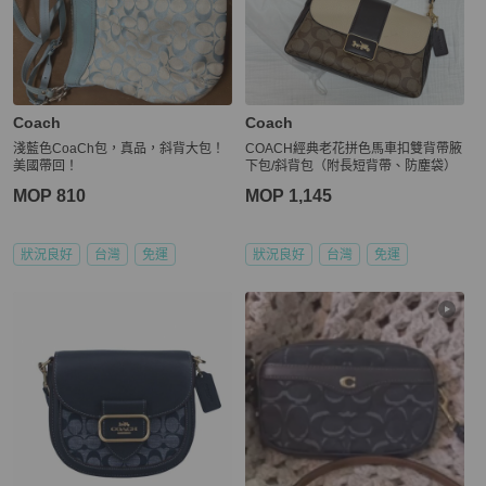
Coach
Coach
淺藍色CoaCh包，真品，斜背大包！
COACH經典老花拼色馬車扣雙背帶腋
美國帶回！
下包/斜背包（附長短背帶、防塵袋）
MOP 810
MOP 1,145
狀況良好
台灣
免運
狀況良好
台灣
免運