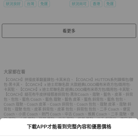
狀況良好
台灣
免運
狀況尚可
香港
免運
看更多
大家都在看
【COACH】拼接皮革翻蓋鍊包-卡其米白
、
【COACH】HUTTON系列鍊條包/腰
包-黑卡其
、
【COACH】x 迪士尼聯名款 大款經典LOGO織布米奇方包/兩用包-
卡其駝
、
【COACH】x 迪士尼聯名款 經典LOGO織布米奇方包/兩用包-卡其駝
、
【COACH】緹花布牛皮拼接郵差斜背包-黑灰
Coach
、
蔻馳
、
藍色
、
皮革
、
斜背
包
、
包包
、
藍色 Coach
、
藍色 蔻馳
、
藍色 皮革
、
藍色 斜背包
、
藍色 包包
、
Coach 蔻馳
、
Coach 皮革
、
Coach 斜背包
、
Coach 包包
、
蔻馳 皮革
、
蔻馳 斜
背包
、
蔻馳 包包
、
皮革 斜背包
、
皮革 包包
、
斜背包 包包
、
二手 Coach
、
便宜
Coach
、
小資 Coach
、
熱門 Coach
、
中古 Coach
、
推薦 Coach
、
二手 蔻馳
、
便
宜 蔻馳
、
小資 蔻馳
、
熱門 蔻馳
、
中古 蔻馳
、
推薦 蔻馳
、
二手 斜背包
、
便宜 斜
背包
、
小資 斜背包
、
熱門 斜背包
、
中古 斜背包
、
推薦 斜背包
、
二手 包包
、
便宜
下載APP才能看到完整內容和優惠價格
包包
、
小資 包包
、
熱門 包包
、
中古 包包
、
推薦 包包