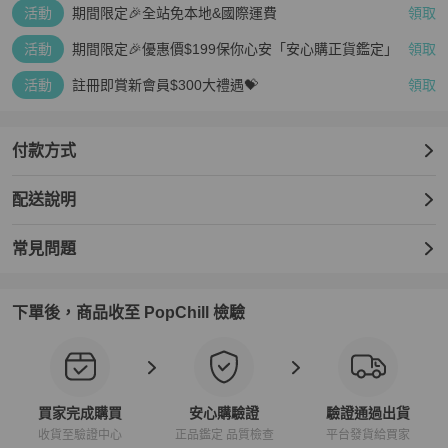
活動
期間限定🎉全站免本地&國際運費
領取
活動
期間限定🎉優惠價$199保你心安「安心購正貨鑑定」
領取
活動
註冊即賞新會員$300大禮遇💝
領取
付款方式
配送說明
常見問題
下單後，商品收至 PopChill 檢驗
買家完成購買
安心購驗證
驗證通過出貨
收貨至驗證中心
正品鑑定 品質檢查
平台發貨給買家