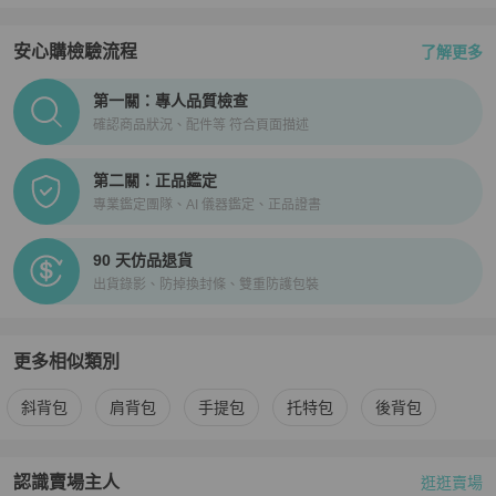
安心購檢驗流程
了解更多
PopChill拍拍圈正品驗證、安心購檢驗流程介紹
第一關：專人品質檢查
確認商品狀況、配件等 符合頁面描述
第二關：正品鑑定
專業鑑定團隊、AI 儀器鑑定、正品證書
90 天仿品退貨
出貨錄影、防掉換封條、雙重防護包裝
更多相似類別
更多
Coach
女包
相似商品推薦
斜背包
肩背包
手提包
托特包
後背包
認識賣場主人
逛逛賣場
PopChill 拍拍圈嚴選賣家
SENs❤️天天上新品｜快速出貨
介紹