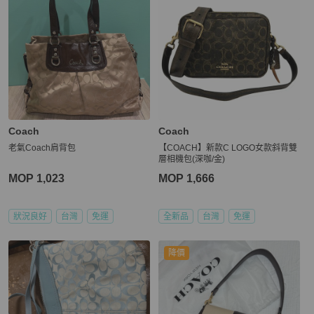
Coach
Coach
老氣Coach肩背包
【COACH】新款C LOGO女款斜背雙
層相機包(深咖/金)
MOP 1,023
MOP 1,666
狀況良好
台灣
免運
全新品
台灣
免運
降價