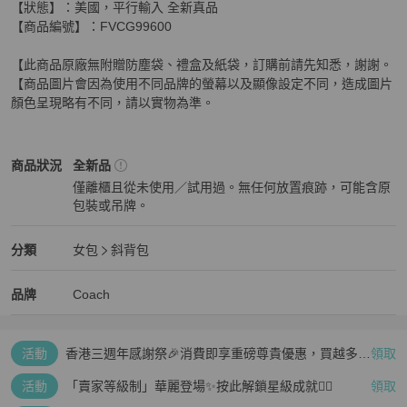
【狀態】：美國，平行輸入 全新真品

【商品編號】：FVCG99600

【此商品原廠無附贈防塵袋、禮盒及紙袋，訂購前請先知悉，謝謝。 

【商品圖片會因為使用不同品牌的螢幕以及顯像設定不同，造成圖片
顏色呈現略有不同，請以實物為準。
Coach
女包
商品狀態與細節
商品狀況
全新品
僅離櫃且從未使用／試用過。無任何放置痕跡，可能含原
包裝或吊牌。
全新品
Coach
女包
分類資訊
分類
女包
斜背包
女包
/
斜背包
推薦
Coach
Coach
精品
推薦清單
女包
品牌介紹
品牌
Coach
活動
香港三週年感謝祭🎉消費即享重磅尊貴優惠，買越多、
領取
疊越多、賺越多🤑
活動
「賣家等級制」華麗登場✨按此解鎖星級成就👆🏻
領取