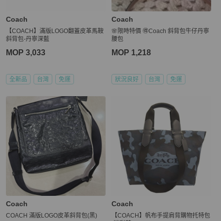
Coach
Coach
【COACH】滿版LOGO翻蓋皮革馬鞍
🌸限時特價 🉐Coach 斜背包牛仔丹寧
斜背包-丹寧深藍
腰包
MOP 3,033
MOP 1,218
全新品
台灣
免運
狀況良好
台灣
免運
Coach
Coach
COACH 滿版LOGO皮革斜背包(黑)
【COACH】帆布手提肩背購物托特包