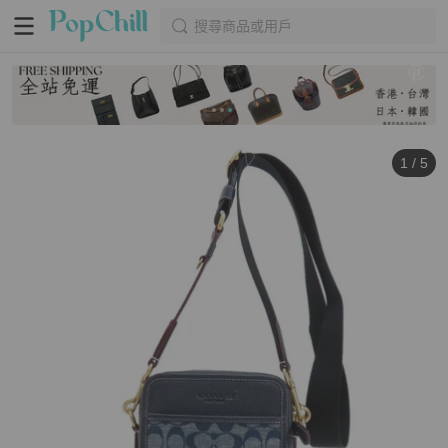
搜尋商品或用戶
1
/
5