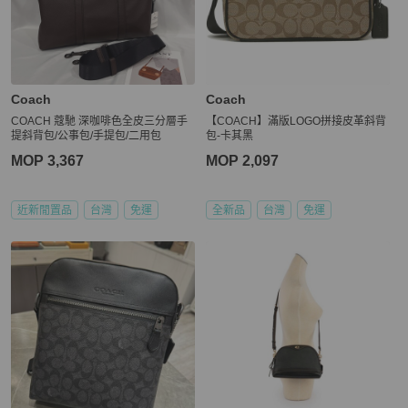
Coach
Coach
COACH 蔻馳 深咖啡色全皮三分層手
【COACH】滿版LOGO拼接皮革斜背
提斜背包/公事包/手提包/二用包
包-卡其黑
MOP 3,367
MOP 2,097
近新閒置品
台灣
免運
全新品
台灣
免運