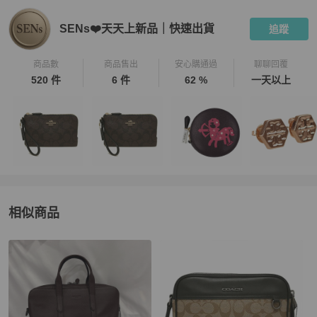
SENs❤️天天上新品｜快速出貨
追蹤
商品數
商品售出
安心購通過
聊聊回覆
520 件
6 件
62 %
一天以上
相似商品
更多相似
Coach
女包
推薦精品