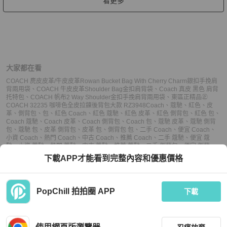
看更多
大家都在看
COACH 麂皮皮革/牛皮皮革Rowan Bucket Bag With Cherry Charm銀扣手挽肩
背兩用袋
、
COACH 牛皮皮革Shoulder Bag金扣肩背袋
、
Coach 真皮 黑色 肩背
托特包
、
COACH 帆布2 Way Shoulder金扣手挽肩背兩用袋
、
東區正精品㊣
COACH 32235 咖啡色全皮拉鍊後背包大款 RZ3948
Coach
、
蔻馳
、
紅色
、
皮
革
、
側背包
、
包
、
紅色 Coach
、
紅色 蔻馳
、
紅色 皮革
、
紅色 側背包
、
紅色 包
、
Coach 蔻馳
、
Coach 皮革
、
Coach 側背包
、
Coach 包
、
蔻馳 皮革
、
蔻馳 側背
包
、
蔻馳 包
、
皮革 側背包
、
皮革 包
、
側背包 包
、
二手 Coach
、
便宜 Coach
、
小資 Coach
、
熱門 Coach
、
中古 Coach
、
推薦 Coach
、
二手 蔻馳
、
便宜 蔻
馳
、
小資 蔻馳
、
熱門 蔻馳
、
中古 蔻馳
、
推薦 蔻馳
、
二手 側背包
、
便宜 側背
包
、
小資 側背包
、
熱門 側背包
、
中古 側背包
、
推薦 側背包
、
二手 包
、
便宜
下載APP才能看到完整內容和優惠價格
包
、
小資 包
、
熱門 包
、
中古 包
、
推薦 包
PopChill 拍拍圈 APP
下載
上架