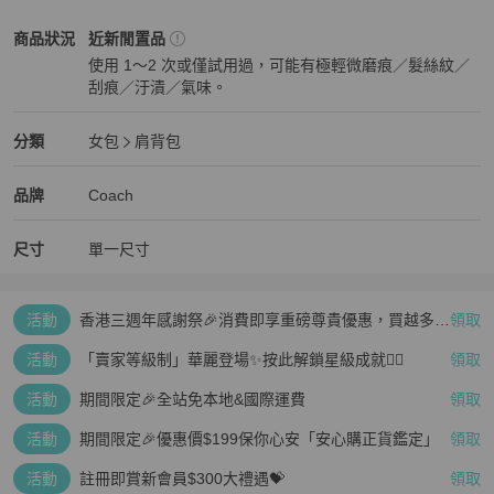
Coach
女包
商品狀態與細節
商品狀況
近新閒置品
使用 1～2 次或僅試用過，可能有極輕微磨痕／髮絲紋／
刮痕／汙漬／氣味。
近新閒置品
Coach
女包
分類資訊
分類
女包
肩背包
女包
/
肩背包
推薦
Coach
Coach
精品
推薦清單
女包
品牌介紹
品牌
Coach
尺寸
單一尺寸
活動
香港三週年感謝祭🎉消費即享重磅尊貴優惠，買越多、
領取
疊越多、賺越多🤑
活動
「賣家等級制」華麗登場✨按此解鎖星級成就👆🏻
領取
活動
期間限定🎉全站免本地&國際運費
領取
活動
期間限定🎉優惠價$199保你心安「安心購正貨鑑定」
領取
活動
註冊即賞新會員$300大禮遇💝
領取