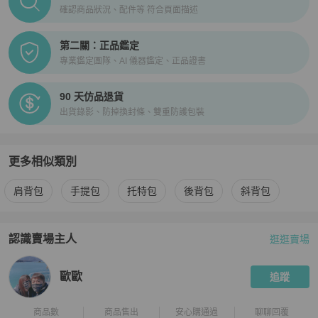
確認商品狀況、配件等 符合頁面描述
第二關：正品鑑定
專業鑑定團隊、AI 儀器鑑定、正品證書
90 天仿品退貨
出貨錄影、防掉換封條、雙重防護包裝
更多相似類別
更多
Coach
女包
相似商品推薦
肩背包
手提包
托特包
後背包
斜背包
認識賣場主人
逛逛賣場
PopChill 拍拍圈嚴選賣家
歐歐
介紹
歐歐
追蹤
商品數
商品售出
安心購通過
聊聊回覆