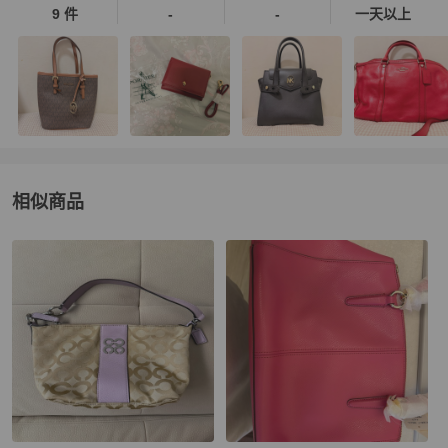
9 件
-
-
一天以上
相似商品
更多相似
Coach
女包
推薦精品