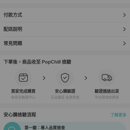
付款方式
配送說明
常見問題
下單後，商品收至 PopChill 檢驗
買家完成購買
安心購驗證
驗證通過出貨
收貨至驗證中心
正品鑑定 品質檢查
平台發貨給買家
安心購檢驗流程
了解更多
PopChill拍拍圈正品驗證、安心購檢驗流程介紹
第一關：專人品質檢查