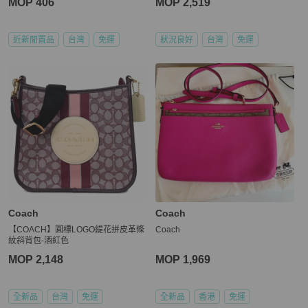
MOP 406
MOP 2,519
近新閒置品
台灣
免運
狀況良好
台灣
免運
Coach
Coach
【COACH】圓標LOGO緹花拼皮革條
Coach
紋斜背包-酒紅色
MOP 2,148
MOP 1,969
全新品
台灣
免運
全新品
香港
免運