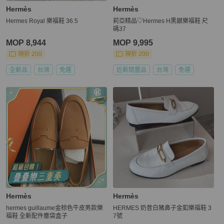
Hermès
Hermès
Hermes Royal 樂福鞋 36.5
莉亞精品♡Hermes H黑銀樂福鞋 尺
碼37
MOP 8,944
MOP 9,995
現折 200
現折 200
全新品
台灣
免運
近新閒置品
台灣
免運
Hermès
Hermès
hermes guillaume金棕色牛皮男款樂
HERMES 奶昔白豬鼻子金釦樂福鞋 3
福鞋 全新配件塵袋盒子
7號