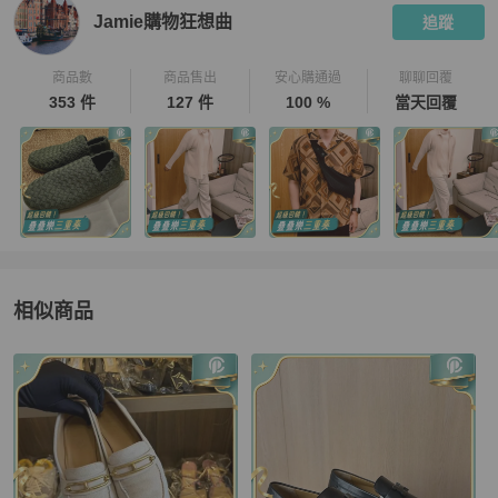
Jamie購物狂想曲
追蹤
商品數
商品售出
安心購通過
聊聊回覆
353 件
127 件
100 %
當天回覆
相似商品
更多相似
Hermès
男鞋
推薦精品