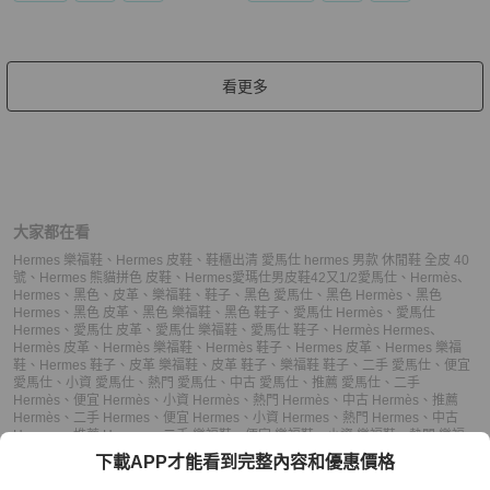
看更多
大家都在看
Hermes 樂福鞋
、
Hermes 皮鞋
、
鞋櫃出清 愛馬仕 hermes 男款 休閒鞋 全皮 40
號
、
Hermes 熊貓拼色 皮鞋
、
Hermes愛瑪仕男皮鞋42又1/2
愛馬仕
、
Hermès
、
Hermes
、
黑色
、
皮革
、
樂福鞋
、
鞋子
、
黑色 愛馬仕
、
黑色 Hermès
、
黑色
Hermes
、
黑色 皮革
、
黑色 樂福鞋
、
黑色 鞋子
、
愛馬仕 Hermès
、
愛馬仕
Hermes
、
愛馬仕 皮革
、
愛馬仕 樂福鞋
、
愛馬仕 鞋子
、
Hermès Hermes
、
Hermès 皮革
、
Hermès 樂福鞋
、
Hermès 鞋子
、
Hermes 皮革
、
Hermes 樂福
鞋
、
Hermes 鞋子
、
皮革 樂福鞋
、
皮革 鞋子
、
樂福鞋 鞋子
、
二手 愛馬仕
、
便宜
愛馬仕
、
小資 愛馬仕
、
熱門 愛馬仕
、
中古 愛馬仕
、
推薦 愛馬仕
、
二手
Hermès
、
便宜 Hermès
、
小資 Hermès
、
熱門 Hermès
、
中古 Hermès
、
推薦
Hermès
、
二手 Hermes
、
便宜 Hermes
、
小資 Hermes
、
熱門 Hermes
、
中古
Hermes
、
推薦 Hermes
、
二手 樂福鞋
、
便宜 樂福鞋
、
小資 樂福鞋
、
熱門 樂福
鞋
、
中古 樂福鞋
、
推薦 樂福鞋
、
二手 鞋子
、
便宜 鞋子
、
小資 鞋子
、
熱門 鞋
下載APP才能看到完整內容和優惠價格
子
、
中古 鞋子
、
推薦 鞋子