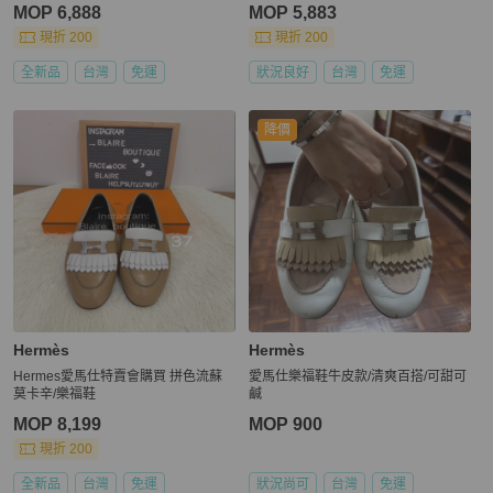
MOP 6,888
MOP 5,883
現折 200
現折 200
全新品
台灣
免運
狀況良好
台灣
免運
降價
Hermès
Hermès
Hermes愛馬仕特賣會購買 拼色流蘇
愛馬仕樂福鞋牛皮款/清爽百搭/可甜可
莫卡辛/樂福鞋
鹹
MOP 8,199
MOP 900
現折 200
全新品
台灣
免運
狀況尚可
台灣
免運