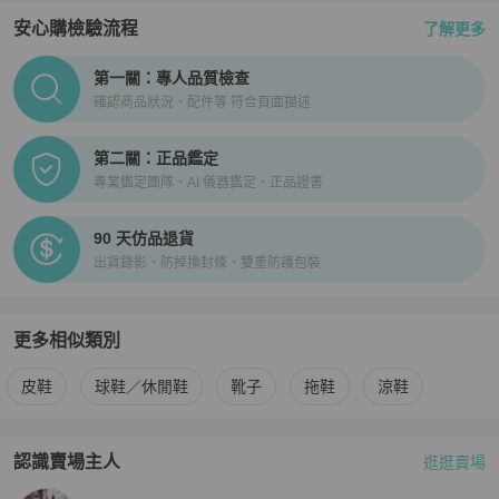
安心購檢驗流程
了解更多
PopChill拍拍圈正品驗證、安心購檢驗流程介紹
第一關：專人品質檢查
確認商品狀況、配件等 符合頁面描述
第二關：正品鑑定
專業鑑定團隊、AI 儀器鑑定、正品證書
90 天仿品退貨
出貨錄影、防掉換封條、雙重防護包裝
更多相似類別
更多
Hermès
男鞋
相似商品推薦
皮鞋
球鞋／休閒鞋
靴子
拖鞋
涼鞋
認識賣場主人
逛逛賣場
PopChill 拍拍圈嚴選賣家
Jamie購物狂想曲
介紹