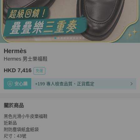
Hermès
Hermes 男士樂福鞋
HKD 7,416
免運
安心購
+199 專人檢查品質、正貨鑑定
關於商品
關於
黑色光滑小牛皮樂福鞋

Hermes 男士樂福鞋
商品詳情與購買須知
近新品

附防塵袋紙盒紙袋

尺寸：43號
