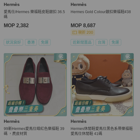
Hermès
Hermès
愛馬仕/Hermes 樂福鞋皮鞋銀扣 36.5
Hermes Gold Colour銀扣樂福鞋#38
碼
MOP 2,382
MOP 8,687
現折 200
狀況良好
香港
免運
近新閒置品
台灣
免運
Hermès
Hermès
99新Hermes愛馬仕暗紅色樂福鞋 39
Hermes休閒鞋愛馬仕黑色系帶樂福鞋
碼 ，麂皮材質
愛馬仕休閒鞋 41碼