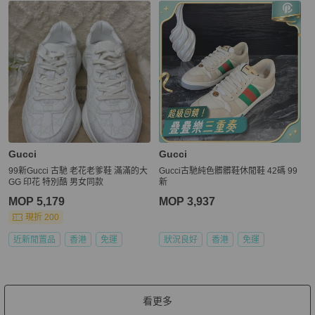
Gucci
Gucci
99新Gucci 古馳 老花老爹鞋 滿滿的大
Gucci古馳純色髒髒鞋休閒鞋 42碼 99
GG 印花 特別酷 男女同款
新
MOP 5,179
MOP 3,937
現折 200
近新閒置品
香港
免運
狀況良好
香港
免運
看更多