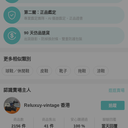
第二關：正品鑑定
專業鑑定團隊、AI 儀器鑑定、正品證書
90 天仿品退貨
出貨錄影、防掉換封條、雙重防護包裝
更多相似類別
更多
Gucci
男鞋
相似商品推薦
球鞋／休閒鞋
皮鞋
靴子
拖鞋
涼鞋
認識賣場主人
逛逛賣場
PopChill 拍拍圈嚴選賣家
Reluxuy-vintage 香港
介紹
Reluxuy-vintage 香港
追蹤
商品數
商品售出
安心購通過
聊聊回覆
2156 件
41 件
100 %
當天回覆