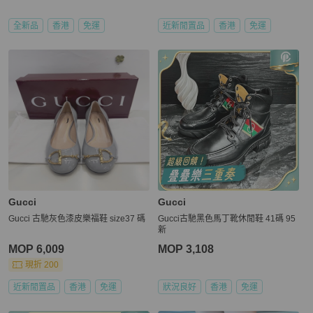
全新品
香港
免運
近新閒置品
香港
免運
Gucci
Gucci
Gucci 古馳灰色漆皮樂福鞋 size37 碼
Gucci古馳黑色馬丁靴休閒鞋 41碼 95
新
MOP 6,009
MOP 3,108
現折 200
近新閒置品
香港
免運
狀況良好
香港
免運