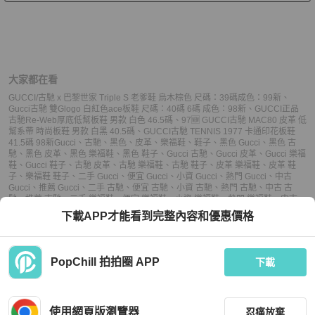
大家都在看
GUCCI/古馳 x 巴黎世家 Triple S 老爹鞋 烏木棕色 尺碼：39碼成色：99新
、
Gucci古馳 雙Glogo 白紅色ace板鞋 尺碼：40碼 6碼 成色：98新
、
GUCCI正品
古馳Re-Web厚底低幫板鞋 男款 白色 46.5碼
、
97🆕 GUCCI古馳 MAC80 皮革 低
幫系帶 時尚板鞋 男款 白黑 40.5碼
、
GUCCI古馳 TENNIS 1977 卡通印花板鞋
41.5碼 98新
Gucci
、
古馳
、
黑色
、
皮革
、
樂福鞋
、
鞋子
、
黑色 Gucci
、
黑色 古
馳
、
黑色 皮革
、
黑色 樂福鞋
、
黑色 鞋子
、
Gucci 古馳
、
Gucci 皮革
、
Gucci 樂福
鞋
、
Gucci 鞋子
、
古馳 皮革
、
古馳 樂福鞋
、
古馳 鞋子
、
皮革 樂福鞋
、
皮革 鞋
子
、
樂福鞋 鞋子
、
二手 Gucci
、
便宜 Gucci
、
小資 Gucci
、
熱門 Gucci
、
中古
Gucci
、
推薦 Gucci
、
二手 古馳
、
便宜 古馳
、
小資 古馳
、
熱門 古馳
、
中古 古
馳
、
推薦 古馳
、
二手 樂福鞋
、
便宜 樂福鞋
、
小資 樂福鞋
、
熱門 樂福鞋
、
中古
樂福鞋
、
推薦 樂福鞋
、
二手 鞋子
、
便宜 鞋子
、
小資 鞋子
、
熱門 鞋子
、
中古 鞋
下載APP才能看到完整內容和優惠價格
子
、
推薦 鞋子
PopChill 拍拍圈 APP
下載
上架
使用網頁版瀏覽器
忍痛放棄