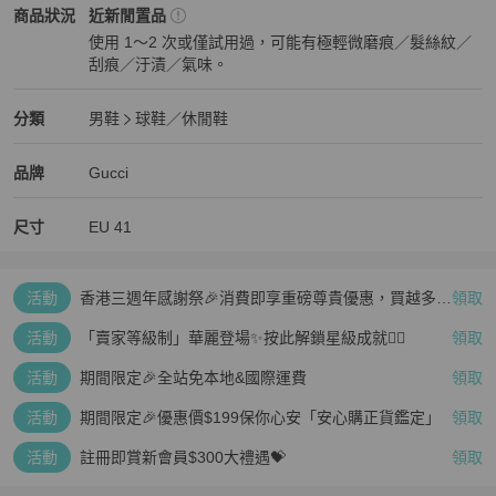
Gucci
男鞋
商品狀態與細節
商品狀況
近新閒置品
使用 1～2 次或僅試用過，可能有極輕微磨痕／髮絲紋／
刮痕／汙漬／氣味。
近新閒置品
Gucci
男鞋
分類資訊
分類
男鞋
球鞋／休閒鞋
男鞋
/
球鞋／休閒鞋
推薦
Gucci
Gucci
精品
推薦清單
男鞋
品牌介紹
品牌
Gucci
尺寸
EU
41
活動
香港三週年感謝祭🎉消費即享重磅尊貴優惠，買越多、
領取
疊越多、賺越多🤑
活動
「賣家等級制」華麗登場✨按此解鎖星級成就👆🏻
領取
活動
期間限定🎉全站免本地&國際運費
領取
活動
期間限定🎉優惠價$199保你心安「安心購正貨鑑定」
領取
活動
註冊即賞新會員$300大禮遇💝
領取