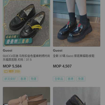
Gucci
Gucci
GUCCI/古驰 马衔扣金色蜜蜂刺绣时尚
全新 37碼 Gucci 厚底樂福鞋/皮鞋
乐福厚底鞋 尺码：37.5
MOP 5,584
MOP 4,507
現折 200
狀況良好
香港
免運
全新品
香港
免運