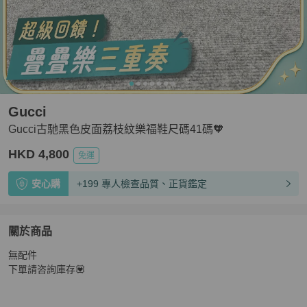
Gucci
Gucci古馳黑色皮面荔枝紋樂福鞋尺碼41碼🧡
HKD 4,800
免運
安心購
+199 專人檢查品質、正貨鑑定
關於商品
關於
無配件

Gucci古馳黑色皮面荔枝紋樂福鞋尺碼41碼🧡
商品詳情與
下單請咨詢庫存💟