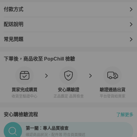
付款方式
配送說明
常見問題
下單後，商品收至 PopChill 檢驗
買家完成購買
安心購驗證
驗證通過出貨
收貨至驗證中心
正品鑑定 品質檢查
平台發貨給買家
安心購檢驗流程
了解更多
PopChill拍拍圈正品驗證、安心購檢驗流程介紹
第一關：專人品質檢查
確認商品狀況、配件等 符合頁面描述