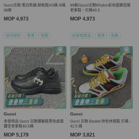
Gucci古馳 黑白熊貓 餅乾鞋/43碼 /9碼
99新Gucci/古馳Rhyton彩色圖案低幫
98新
老爹鞋，尺碼40.5
MOP 4,973
MOP 4,973
狀況良好
香港
免運
近新閒置品
香港
免運
Gucci
Gucci
未使用品 Gucci 古馳運動鞋黑色皮面
Gucci 古馳 Basket 拼色休閒鞋 尺碼：
鏤空老爹鞋40.5碼
42.5 碼
MOP 5,179
MOP 3,821