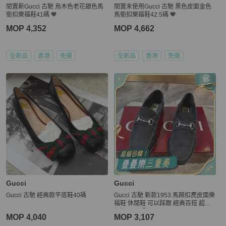
閒置新Gucci 古馳 烏木色老花銀色馬
閒置未使用Gucci 古馳 黑色皮面金色
銜扣樂福鞋41碼 🧡
馬銜扣樂福鞋42.5碼 🧡
MOP 4,352
MOP 4,662
全新品
香港
免運
全新品
香港
免運
Gucci
Gucci
Gucci 古馳 經典款平底鞋40碼
Gucci 古馳 新款1953 馬蹄扣麂皮面樂
福鞋 休閒鞋 可以踩跟 經典百搭 超輕
舒適 36.5碼
MOP 4,040
MOP 3,107