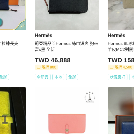
Hermès
Hermès
ㄇ字拉鍊長夾
莉亞精品♡Hermes 絲巾短夾 狗來
Hermes 
富x黑 全新
羊皮MC2對開8
TWD 46,888
TWD 158
現折 800
現折 4,500
免運
全新品
本地
免運
狀況良好