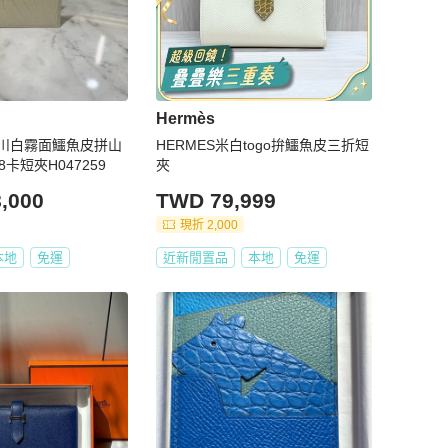
Hermès
8L冰川白霧面鱷魚皮拼山
HERMES米白togo拚鱷魚皮三折短
卡短夾H047259
夾
,000
TWD 79,999
現折 2,000
本地
免運
近新閒置品
本地
免運