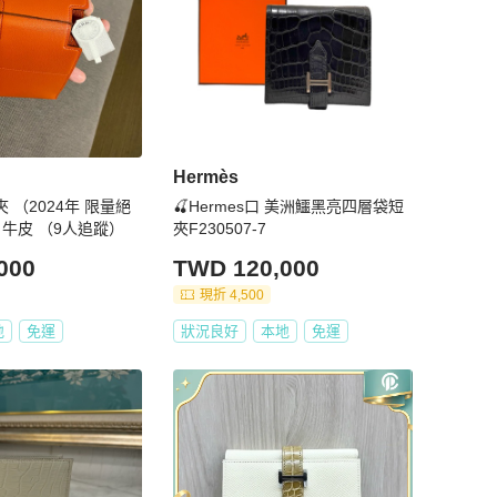
Hermès
短夾 （2024年 限量絕
🍒Hermes口 美洲鱷黑亮四層袋短
+ 牛皮 （9人追蹤）
夾F230507-7
000
TWD 120,000
現折 4,500
地
免運
狀況良好
本地
免運