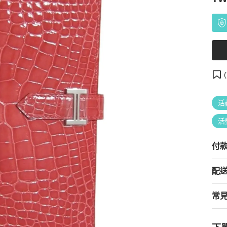
(
活
活
付
配
常