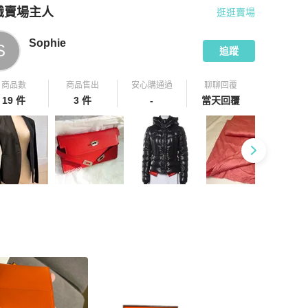
識賣場主人
逛逛賣場
pChill 拍拍圈嚴選賣家
Sophie
介紹
Sophie
S
追蹤
商品數
商品售出
安心購通過
聊聊回覆
19 件
3 件
-
當天回覆