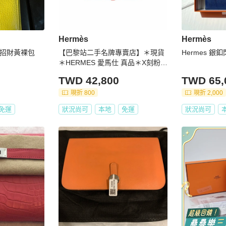
Hermès
Hermès
-招財黃裸包
【巴黎站二手名牌專賣店】＊現貨
Hermes 
＊HERMES 愛馬仕 真品＊X刻粉橘
色皮革圓形銀色穿釦長夾
TWD 42,800
TWD 65,
現折 800
現折 2,000
免運
狀況尚可
本地
免運
狀況尚可