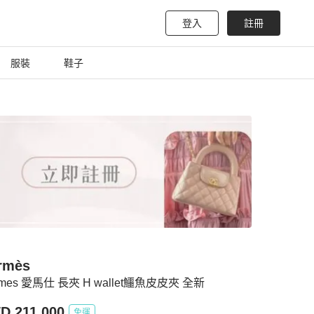
登入
註冊
服裝
鞋子
rmès
rmes 愛馬仕 長夾 H wallet鱷魚皮皮夾 全新
D 211,000
免運