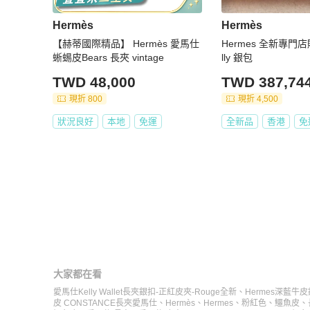
Hermès
Hermès
【赫蒂國際精品】 Hermès 愛馬仕
Hermes 全新專門
蜥蜴皮Bears 長夾 vintage
lly 銀包
TWD 48,000
TWD 387,74
現折 800
現折 4,500
狀況良好
本地
免運
全新品
香港
免
大家都在看
愛馬仕Kelly Wallet長夾銀扣-正紅皮夾-Rouge全新
、
Hermes深藍牛皮
皮 CONSTANCE長夾
愛馬仕
、
Hermès
、
Hermes
、
粉紅色
、
鱷魚皮
、