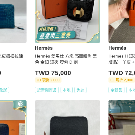
Hermès
Hermès
鱷魚皮銀扣拉鍊
Hermès 愛馬仕 方塊 亮面鱷魚 黑
Hermes H 
色 金釦 短夾 腰包 D 刻
版品） 羊皮 
0
TWD 75,000
TWD 72,
現折 2,000
現折 2,000
免運
近新閒置品
本地
免運
全新品
本