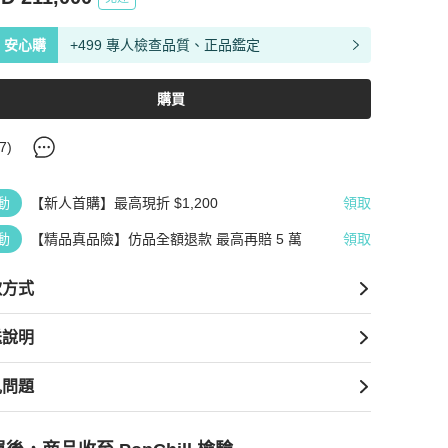
安心購
+499 專人檢查品質、正品鑑定
購買
7
)
動
【新人首購】最高現折 $1,200
領取
動
【精品真品險】仿品全額退款 最高再賠 5 萬
領取
款方式
送說明
見問題