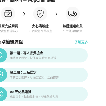
後，商品收至 PopChill 檢驗
買家完成購買
安心購驗證
驗證通過出貨
收貨至驗證中心
正品鑑定 品質檢查
平台發貨給買家
心購檢驗流程
了解更多
pChill拍拍圈正品驗證、安心購檢驗流程介紹
第一關：專人品質檢查
確認商品狀況、配件等 符合頁面描述
第二關：正品鑑定
專業鑑定團隊、AI 儀器鑑定、正品證書
90 天仿品退貨
出貨錄影、防掉換封條、雙重防護包裝