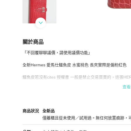
關於商品
關於
「不回覆聊聊議價，請使用議價功能」

Hermes 愛馬仕 長夾 H wallet鱷魚皮皮夾 全新
商
全新Hermes 愛馬仕鱷魚皮 水蜜桃色 長夾實際是偏粉紅色

鱷魚皮若沒有cites 授權書 一般是禁止交易買賣的，這張HE
偽

查看
附原盒及緞帶
Hermès
女士錢包 / 小皮件
商品狀態與細節
商品狀況
全新品
僅離櫃且從未使用／試用過。無任何放置痕跡，
全新品