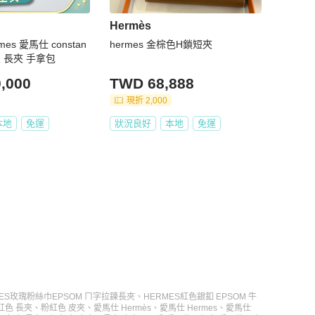
Hermès
es 愛馬仕 constan
hermes 金棕色H鎖短夾
皮 長夾 手拿包
,000
TWD 68,888
現折 2,000
本地
免運
狀況良好
本地
免運
MES玫瑰粉絲巾EPSOM ㄇ字拉鍊長夾
、
HERMES紅色銀釦 EPSOM 牛
紅色 長夾
、
粉紅色 皮夾
、
愛馬仕 Hermès
、
愛馬仕 Hermes
、
愛馬仕