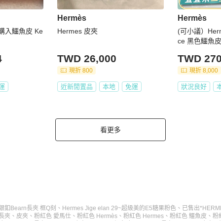
Hermès
Hermès
店購入鱷魚皮 Ke
Hermes 皮夾
(可小議）Herm
ce 黑色鱷魚
4
TWD 26,000
TWD 270
現折 800
現折 8,000
運
近新閒置品
本地
免運
狀況良好
看更多
銀釦Bearn長夾 框Q刻
、
Hermes Jige elan 29~超級美的E5糖果粉色
、
已售出*HER
長夾
、
皮夾
、
粉紅色 愛馬仕
、
粉紅色 Hermès
、
粉紅色 Hermes
、
粉紅色 鱷魚皮
、
粉