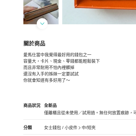
關於商品
關於
愛馬仕當中我覺得最好用的錢包之一

Hermes 絲巾短夾拉鍊錢包
商品詳情與購買須知
容量大，卡片、現金、零錢都能輕鬆裝下

而且非常耐用不怕內裡髒掉

還沒有入手的姊妹一定要試試

你就會知道有多好用了～
Hermès
女士錢包 / 小皮件
商品狀態與細節
商品狀況
全新品
僅離櫃且從未使用／試用過。無任何放置痕跡，
全新品
Hermès
女士錢包 / 小皮件
分類資訊
分類
女士錢包 / 小皮件
中/短夾
女士錢包 / 小皮件
/
中/短夾
推薦