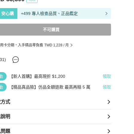
安心購
+499 專人檢查品質、正品鑑定
不可購買
用卡分期・入手精品零負擔
TWD 1,228
/ 月
31
)
動
【新人首購】最高現折 $1,200
領取
動
【精品真品險】仿品全額退款 最高再賠 5 萬
領取
款方式
送說明
見問題