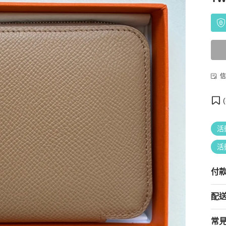
信
(
活
活
付
配
常