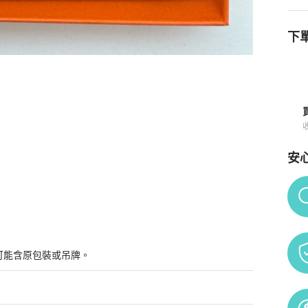
下單
安
Po
可能含原包裝或吊牌。