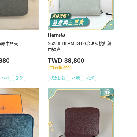
Hermès
k’In絲巾短夾
S5256-HERMES 80珍珠灰桃紅絲
巾短夾
680
TWD 38,800
現折 800
本地
免運
狀況良好
本地
免運