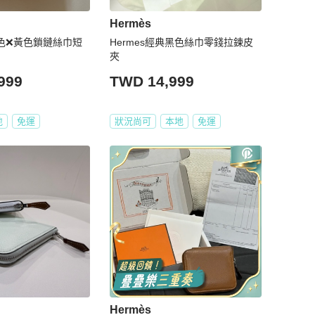
Hermès
金棕色❌黃色鎖鏈絲巾短
Hermes經典黑色絲巾零錢拉鍊皮
夾
999
TWD 14,999
地
免運
狀況尚可
本地
免運
Hermès