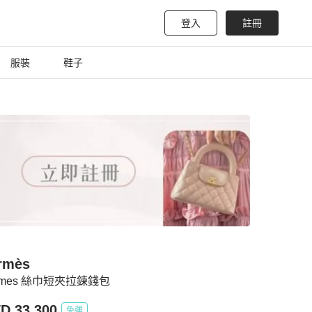
登入
註冊
服裝
鞋子
rmès
rmes 絲巾短夾拉鍊錢包
D 33,300
免運