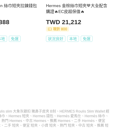
lk in 絲巾短夾拉鍊錢包
Hermes 金棕絲巾短夾🤎大全配含
購證🔥EC皮超保值🔥
888
TWD 21,212
現折 800
本地
免運
狀況良好
本地
免運
oulis slim 大象灰銀扣 豬鼻子皮夾 B刻
、
HERMES Roulis Slim Wallet 經
 絲巾
、
Hermes 短夾
、
Hermes 錢包
、
Hermès 愛馬仕
、
Hermès 絲巾
、
、
熱門 Hermes
、
中古 Hermes
、
推薦 Hermes
、
二手 Hermès
、
便宜
仕
、
二手 短夾
、
便宜 短夾
、
小資 短夾
、
熱門 短夾
、
中古 短夾
、
推薦 短