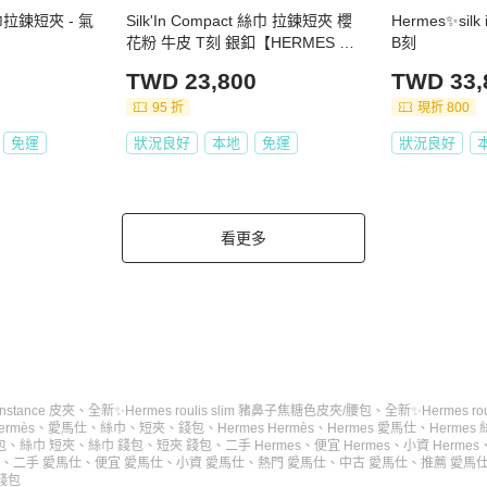
 絲巾拉鍊短夾 - 氣
Silk'In Compact 絲巾 拉鍊短夾 櫻
Hermes✨si
花粉 牛皮 T刻 銀釦【HERMES 愛
B刻
馬仕】 H069646CK
TWD 23,800
TWD 33,
95 折
現折 800
免運
狀況良好
本地
免運
狀況良好
看更多
nstance 皮夾
、
全新✨Hermes roulis slim 豬鼻子焦糖色皮夾/腰包
、
全新✨Hermes r
ermès
、
愛馬仕
、
絲巾
、
短夾
、
錢包
、
Hermes Hermès
、
Hermes 愛馬仕
、
Hermes
包
、
絲巾 短夾
、
絲巾 錢包
、
短夾 錢包
、
二手 Hermes
、
便宜 Hermes
、
小資 Hermes
、
二手 愛馬仕
、
便宜 愛馬仕
、
小資 愛馬仕
、
熱門 愛馬仕
、
中古 愛馬仕
、
推薦 愛馬
錢包