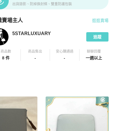
出貨錄影、防掉換封條、雙重防護包裝
識賣場主人
逛逛賣場
pChill 拍拍圈嚴選賣家
5STARLUXUARY
介紹
5STARLUXUARY
追蹤
商品數
商品售出
安心購通過
聊聊回覆
8 件
-
-
一週以上