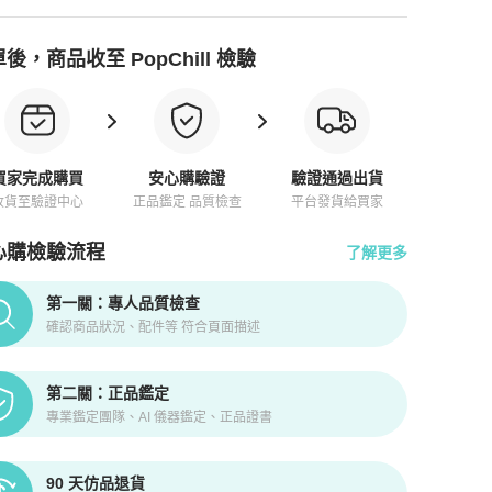
後，商品收至 PopChill 檢驗
買家完成購買
安心購驗證
驗證通過出貨
收貨至驗證中心
正品鑑定 品質檢查
平台發貨給買家
心購檢驗流程
了解更多
pChill拍拍圈正品驗證、安心購檢驗流程介紹
第一關：專人品質檢查
確認商品狀況、配件等 符合頁面描述
第二關：正品鑑定
專業鑑定團隊、AI 儀器鑑定、正品證書
90 天仿品退貨