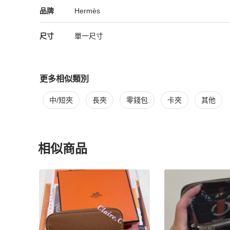
Hermès
Hermès
精品
推薦清單
女士錢包 / 小皮件
品牌介紹
品牌
Hermès
尺寸
單一尺寸
更多相似類別
更多
Hermès
女士錢包 / 小皮件
相似商品推薦
中/短夾
長夾
零錢包
卡夾
其他
相似商品
更多相似
Hermès
女士錢包 / 小皮件
推薦精品