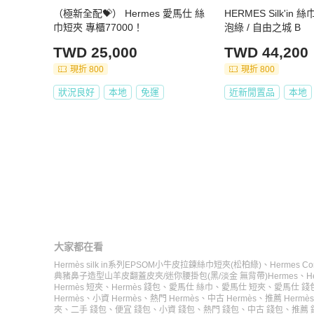
（極新全配💝） Hermes 愛馬仕 絲
HERMES Silk'in
巾短夾 專櫃77000！
泡綠 / 自由之城 B
TWD 25,000
TWD 44,200
現折 800
現折 800
狀況良好
本地
免運
近新閒置品
本地
大家都在看
Hermès silk in系列EPSOM小牛皮拉鍊絲巾短夾(松柏綠)
、
Hermes Co
典豬鼻子造型山羊皮翻蓋皮夾/迷你腰掛包(黑/淡金 無背帶)
Hermes
、
H
Hermès 短夾
、
Hermès 錢包
、
愛馬仕 絲巾
、
愛馬仕 短夾
、
愛馬仕 錢
Hermès
、
小資 Hermès
、
熱門 Hermès
、
中古 Hermès
、
推薦 Hermès
夾
、
二手 錢包
、
便宜 錢包
、
小資 錢包
、
熱門 錢包
、
中古 錢包
、
推薦 