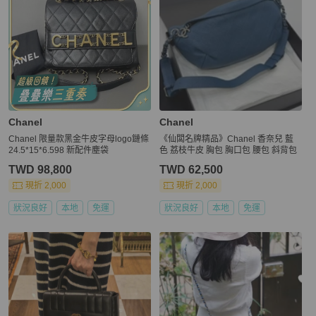
Chanel
Chanel
Chanel 限量款黑金牛皮字母logo鏈條
《仙闆名牌精品》Chanel 香奈兒 藍
24.5*15*6.598 新配件塵袋
色 荔枝牛皮 胸包 胸口包 腰包 斜背包
TWD 98,800
TWD 62,500
現折 2,000
現折 2,000
狀況良好
本地
免運
狀況良好
本地
免運