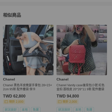
相似商品
更多相似
Chanel
女包
推薦精品
Chanel
Chanel
Chanel 黑色羊皮晚宴手拿包 28×15×
Chanel Vanity case後背包小號 紅色
2cm 95新 配件塵袋 保卡
金扣 荔枝皮 20*26*11 9新 配件塵袋
TWD 62,800
TWD 94,800
現折 2,000
現折 2,000
狀況良好
本地
免運
狀況良好
本地
免運