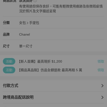
Chanel
女包
商品狀態與細節
商品狀況
狀況良好
有使用過但保存良好，可能有輕微使用痕跡及些微瑕疵情
況於照片及文字描述呈現
狀況良好
Chanel
女包
分類資訊
分類
女包
手提包
女包
/
手提包
推薦
Chanel
Chanel
精品
推薦清單
女包
品牌介紹
品牌
Chanel
尺寸
單一尺寸
活動
【新人首購】最高現折 $1,200
領取
活動
【精品真品險】仿品全額退款 最高再賠 5 萬
領取
付款方式
跨境商品配送說明