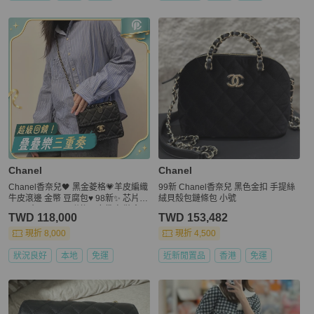
Chanel
Chanel
Chanel香奈兒🖤 黑金菱格💗羊皮編織
99新 Chanel香奈兒 黑色金扣 手提絲
牛皮滾邊 金幣 豆腐包♥️ 98新✨ 芯片款
絨貝殼包鏈條包 小號
💕 尺寸：19×14 附件：塵袋 包裝盒
TWD 118,000
TWD 153,482
現折 8,000
現折 4,500
狀況良好
本地
免運
近新閒置品
香港
免運