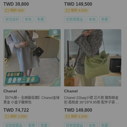
TWD 39,800
TWD 149,500
現折 800
現折 4,500
狀況良好
本地
免運
近新閒置品
本地
免運
Chanel
Chanel
【97%新✨ 全網最低價】Chanel金球
Chanel 22bag小號 芯片款 酪梨綠金
黑金 小盒子鏈條包
扣 荔枝皮 30*29*8 95新 配件子袋 塵
袋
TWD 74,722
TWD 149,800
現折 2,000
現折 4,500
近新閒置品
香港
免運
近新閒置品
本地
免運