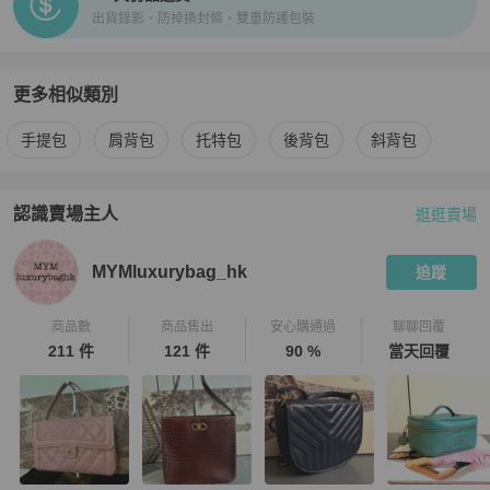
出貨錄影、防掉換封條、雙重防護包裝
更多相似類別
更多
Chanel
女包
相似商品推薦
手提包
肩背包
托特包
後背包
斜背包
認識賣場主人
逛逛賣場
PopChill 拍拍圈嚴選賣家
MYMluxurybag_hk
介紹
MYMluxurybag_hk
追蹤
商品數
商品售出
安心購通過
聊聊回覆
211 件
121 件
90 %
當天回覆