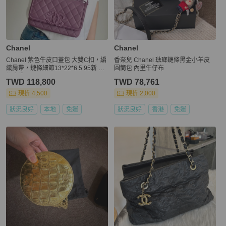
Chanel
Chanel
Chanel 紫色牛皮口蓋包 大雙C扣，編
香奈兒 Chanel 琺瑯鏈條黑金小羊皮
織肩帶，鏈條細節13*22*6.5 95新 配
圓筒包 內里牛仔布
件塵袋
TWD 118,800
TWD 78,761
現折 4,500
現折 2,000
狀況良好
本地
免運
狀況良好
香港
免運