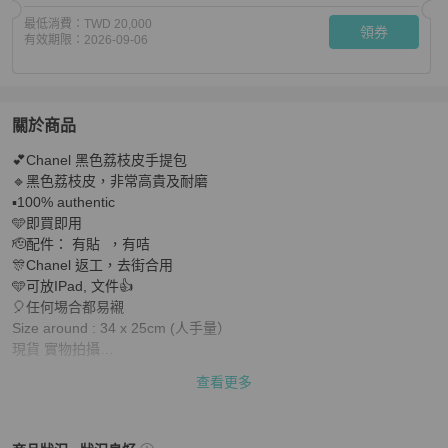
最低消費：
TWD 20,000
領券
有效期限：
2026-09-06
關於商品
關於
💕Chanel 黑色荔枝皮手提包

大減價 Chanel 手提包/ Chanel手包/ Chanel 袋/ lv
商品詳
🔹黑色荔枝皮，非常高貴及耐磨

▪️100% authentic  

🩵即買即用

🫡配件： 有貼  ，有咭

🎊Chanel 返工，去街合用

🩵可放IPad, 文件👍

🎈任何埸合都易襯

Size around : 34 x 25cm (人手量）

現貨 實物拍攝

本店專業驗袋師 及

查看更多
平台最後鍳定

現貨

誠意者歡迎查詢