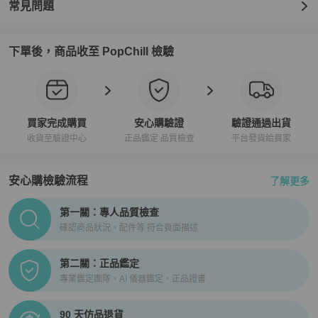
常見問題
下單後，商品收至 PopChill 檢驗
買家完成購買
安心購驗證
驗證通過出貨
收貨至驗證中心
正品鑑定 品質檢查
平台發貨給買家
安心購檢驗流程
了解更多
PopChill拍拍圈正品驗證、安心購檢驗流程介紹
第一關：專人品質檢查
確認商品狀況、配件等 符合頁面描述
第二關：正品鑑定
專業鑑定團隊、AI 儀器鑑定、正品證書
90 天仿品退貨