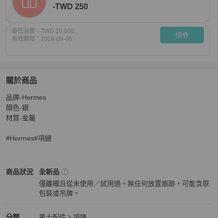
-TWD 250
最低消費：
TWD 20,000
領券
有效期限：
2026-09-06
關於商品
關於
品牌-Hermes

Hermes 銀色海錨 造型項鏈
商品詳情與購買須知
顏色-銀

材質-金屬

#Hermes#項鏈
Hermès
男士配件
商品狀態與細節
商品狀況
全新品
僅離櫃且從未使用／試用過。無任何放置痕跡，可能含原
包裝或吊牌。
全新品
Hermès
男士配件
分類資訊
分類
男士配件
項鍊