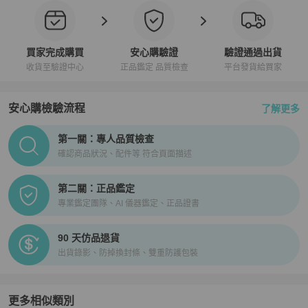
買家完成購買
安心購驗證
驗證通過出貨
收貨至驗證中心
正品鑑定 品質檢查
平台發貨給買家
安心購檢驗流程
了解更多
PopChill拍拍圈正品驗證、安心購檢驗流程介紹
第一關：專人品質檢查
確認商品狀況、配件等 符合頁面描述
第二關：正品鑑定
專業鑑定團隊、AI 儀器鑑定、正品證書
90 天仿品退貨
出貨錄影、防掉換封條、雙重防護包裝
更多相似類別