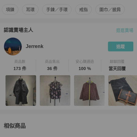
更多
Hermès
男士配件
相似商品推薦
項鍊
耳環
手鍊／手環
戒指
圍巾／披肩
認識賣場主人
逛逛賣場
PopChill 拍拍圈嚴選賣家
Jerrenk
介紹
Jerrenk
追蹤
商品數
商品售出
安心購通過
聊聊回覆
173 件
36 件
100 %
當天回覆
相似商品