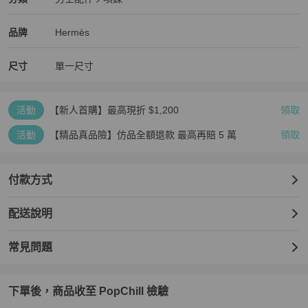
男士配件
/
項鍊
推薦
Hermès
Hermès
精品
推薦清單
男士配件
品牌介紹
品牌
Hermès
尺寸
單一尺寸
活動
【新人首購】最高現折 $1,200
領取
活動
【精品真品險】仿品全額退款 最高再賠 5 萬
領取
付款方式
配送說明
常見問題
下單後，商品收至 PopChill 檢驗