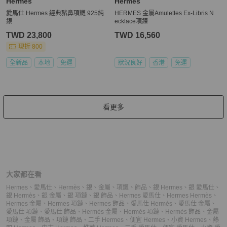
Hermès
Hermès
愛馬仕 Hermes 經典豬鼻項鏈 925純
HERMES 金屬Amulettes Ex-Libris N
銀
ecklace項鍊
TWD 23,800
TWD 16,560
現折 800
全新品
本地
免運
狀況良好
香港
免運
看更多
大家都在看
Hermes
、
愛馬仕
、
Hermès
、
銀
、
金屬
、
項鏈
、
飾品
、
銀 Hermes
、
銀 愛馬仕
、
銀 Hermès
、
銀 金屬
、
銀 項鏈
、
銀 飾品
、
Hermes 愛馬仕
、
Hermes Hermès
、
Hermes 金屬
、
Hermes 項鏈
、
Hermes 飾品
、
愛馬仕 Hermès
、
愛馬仕 金屬
、
愛馬仕 項鏈
、
愛馬仕 飾品
、
Hermès 金屬
、
Hermès 項鏈
、
Hermès 飾品
、
金屬
項鏈
、
金屬 飾品
、
項鏈 飾品
、
二手 Hermes
、
便宜 Hermes
、
小資 Hermes
、
熱