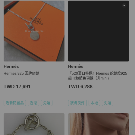
更多相似
Hermès
男士配件
推薦精品
Hermès
Hermès
Hermes 925 圓牌頸鏈
『520夏日特選』Hermes 蛇鏈款925
銀 H靛藍色項鍊（非mini)
TWD 17,691
TWD 6,288
近新閒置品
香港
免運
狀況良好
本地
免運