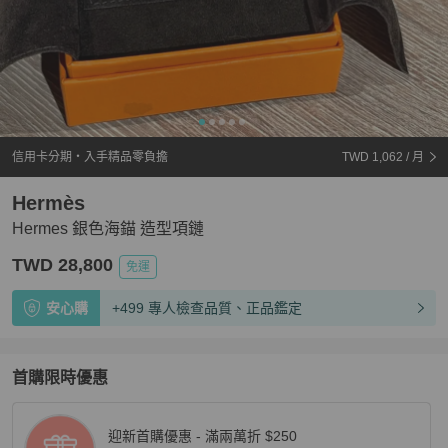
信用卡分期・入手精品零負擔
TWD 1,062
/ 月
Hermès
Hermes 銀色海錨 造型項鏈
TWD 28,800
免運
安心購
+499 專人檢查品質、正品鑑定
首購限時優惠
迎新首購優惠 - 滿兩萬折 $250