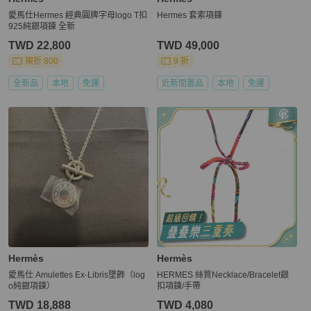
愛馬仕Hermes 經典圓牌字母logo T扣
Hermes 套索項鍊
925純銀項鍊 全新
TWD 22,800
TWD 49,000
現折 800
9 折
全新品
本地
免運
近新閒置品
本地
免運
Hermès
Hermès
愛馬仕 Amulettes Ex-Libris墜飾（log
HERMES 絲質Necklace/Bracelet銀
o純銀項鍊）
扣項鍊/手帶
TWD 18,888
TWD 4,080