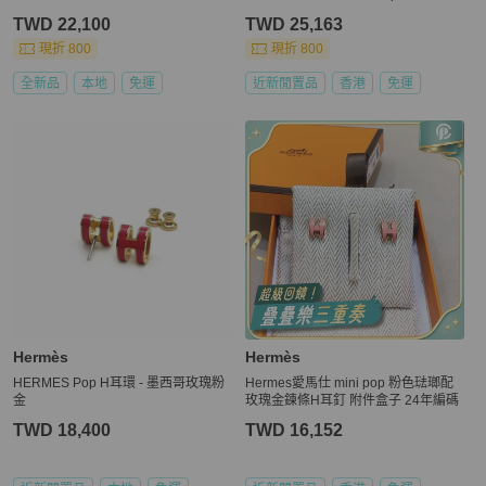
s Black x RGHW
TWD 22,100
TWD 25,163
現折 800
現折 800
全新品
本地
免運
近新閒置品
香港
免運
Hermès
Hermès
HERMES Pop H耳環 - 墨西哥玫瑰粉
Hermes愛馬仕 mini pop 粉色琺瑯配
金
玫瑰金鍊條H耳釘 附件盒子 24年編碼
TWD 18,400
TWD 16,152