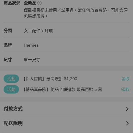
Hermès
女士配件
商品狀態與細節
商品狀況
全新品
僅離櫃且從未使用／試用過。無任何放置痕跡，可能含原
包裝或吊牌。
全新品
Hermès
女士配件
分類資訊
分類
女士配件
耳環
女士配件
/
耳環
推薦
Hermès
Hermès
精品
推薦清單
女士配件
品牌介紹
品牌
Hermès
尺寸
單一尺寸
活動
【新人首購】最高現折 $1,200
領取
活動
【精品真品險】仿品全額退款 最高再賠 5 萬
領取
付款方式
配送說明