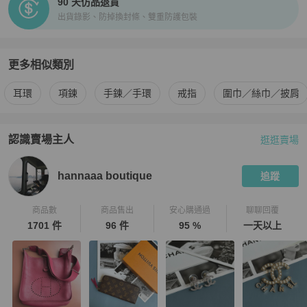
90 天仿品退貨
出貨錄影、防掉換封條、雙重防護包裝
更多相似類別
更多
Hermès
女士配件
相似商品推薦
耳環
項鍊
手鍊／手環
戒指
圍巾／絲巾／披肩
認識賣場主人
逛逛賣場
PopChill 拍拍圈嚴選賣家
hannaaa boutique
介紹
hannaaa boutique
追蹤
商品數
商品售出
安心購通過
聊聊回覆
1701 件
96 件
95 %
一天以上