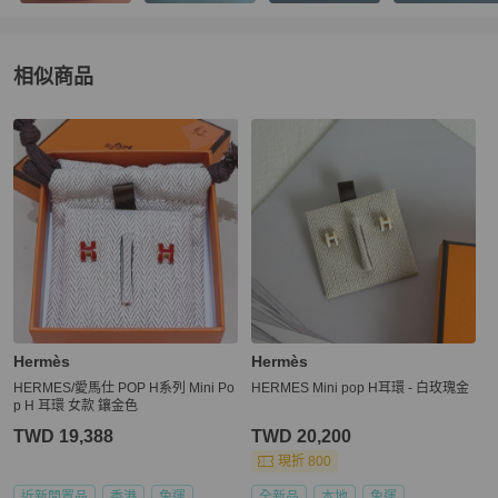
相似商品
更多相似
Hermès
女士配件
推薦精品
Hermès
Hermès
HERMES/愛馬仕 POP H系列 Mini Po
HERMES Mini pop H耳環 - 白玫瑰金
p H 耳環 女款 鑲金色
TWD 19,388
TWD 20,200
現折 800
近新閒置品
香港
免運
全新品
本地
免運