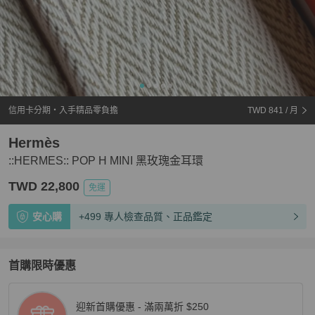
信用卡分期・入手精品零負擔
TWD 841
/ 月
Hermès
::HERMES:: POP H MINI 黑玫瑰金耳環
TWD 22,800
免運
安心購
+499 專人檢查品質、正品鑑定
首購限時優惠
迎新首購優惠 - 滿兩萬折 $250