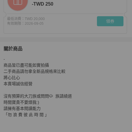
-TWD 250
最低消費：
TWD 20,000
領券
有效期限：
2026-09-05
關於商品
關於
-

::HERMES:: POP H MINI 黑玫瑰金耳環
商品詳情與購買須
商品皆已盡可能如實拍攝

二手商品請勿拿全新品規格來比較

將心比心

本賣場誠信經營

沒有預算的大刀族或問問🐶  族請繞道

時間寶貴不要煩我:)

請擁有基本閱讀能力

「勿 浪 費 彼 此 時 間 」