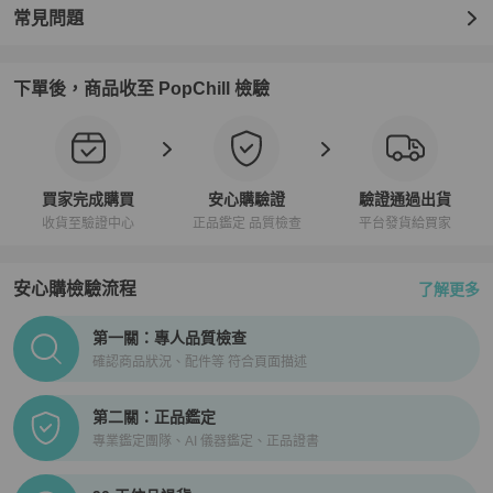
常見問題
下單後，商品收至 PopChill 檢驗
買家完成購買
安心購驗證
驗證通過出貨
收貨至驗證中心
正品鑑定 品質檢查
平台發貨給買家
安心購檢驗流程
了解更多
PopChill拍拍圈正品驗證、安心購檢驗流程介紹
第一關：專人品質檢查
確認商品狀況、配件等 符合頁面描述
第二關：正品鑑定
專業鑑定團隊、AI 儀器鑑定、正品證書