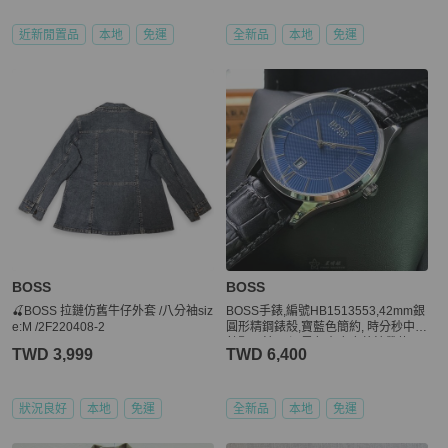
近新閒置品
本地
免運
全新品
本地
免運
BOSS
BOSS
🍒BOSS 拉鏈仿舊牛仔外套 /八分袖siz
BOSS手錶,編號HB1513553,42mm銀
e:M /2F220408-2
圓形精鋼錶殼,寶藍色簡約, 時分秒中三
針顯示錶面,深黑色真皮皮革錶帶款
TWD 3,999
TWD 6,400
狀況良好
本地
免運
全新品
本地
免運