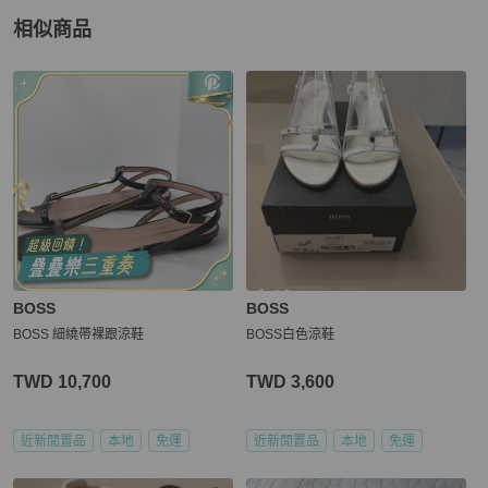
相似商品
更多相似
BOSS
女鞋
推薦精品
BOSS
BOSS
BOSS 細繞帶裸跟涼鞋
BOSS白色涼鞋
TWD 10,700
TWD 3,600
近新閒置品
本地
免運
近新閒置品
本地
免運