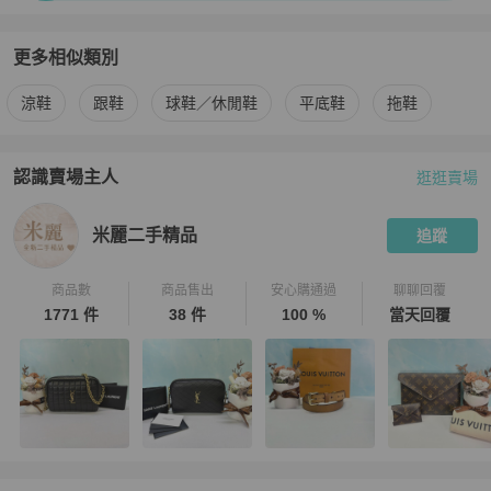
更多相似類別
更多
BOSS
女鞋
相似商品推薦
涼鞋
跟鞋
球鞋／休閒鞋
平底鞋
拖鞋
認識賣場主人
逛逛賣場
PopChill 拍拍圈嚴選賣家
米麗二手精品
介紹
米麗二手精品
追蹤
商品數
商品售出
安心購通過
聊聊回覆
1771 件
38 件
100 %
當天回覆