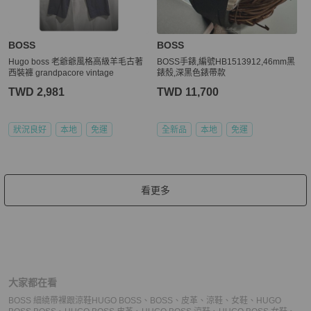
BOSS
BOSS
Hugo boss 老爺爺風格高級羊毛古著
BOSS手錶,編號HB1513912,46mm黑
西裝褲 grandpacore vintage
錶殼,深黑色錶帶款
TWD 2,981
TWD 11,700
狀況良好
本地
免運
全新品
本地
免運
看更多
大家都在看
BOSS 細繞帶裸跟涼鞋
HUGO BOSS
、
BOSS
、
皮革
、
涼鞋
、
女鞋
、
HUGO