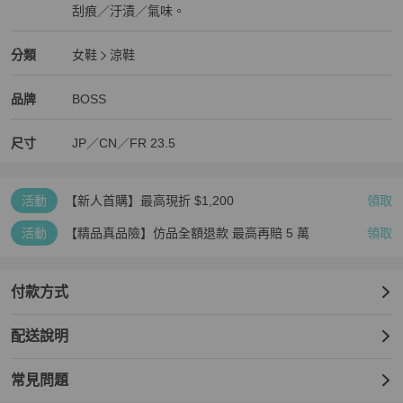
刮痕／汙漬／氣味。
近新閒置品
BOSS
女鞋
分類資訊
分類
女鞋
涼鞋
女鞋
/
涼鞋
推薦
BOSS
BOSS
精品
推薦清單
女鞋
品牌介紹
品牌
BOSS
尺寸
JP／CN／FR
23.5
活動
【新人首購】最高現折 $1,200
領取
活動
【精品真品險】仿品全額退款 最高再賠 5 萬
領取
付款方式
配送說明
常見問題