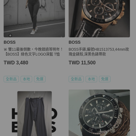
BOSS
BOSS
🚨 雙11最後倒數・今晚錯過等明年！
BOSS手錶,編號HB1513753,44mm玫
【BOSS】綠色文字LOGO深藍 T恤
瑰金錶殼,深黑色錶帶款
TWD 3,480
TWD 11,500
全新品
本地
免運
全新品
本地
免運