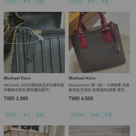
全新品
本地
免運
全新品
本地
免運
Michael Kors
Michael Kors
MICHAEL KORS荔枝紋全皮拉鍊手掛
Michael Kors 買一送一 小資輕奢 自賣
手機袋中長夾(黑色鏤刻圓字)
肩背包/手提包 自用過約8成新 買包包
送同款長夾
TWD 1,980
TWD 4,500
全新品
本地
免運
狀況良好
本地
免運