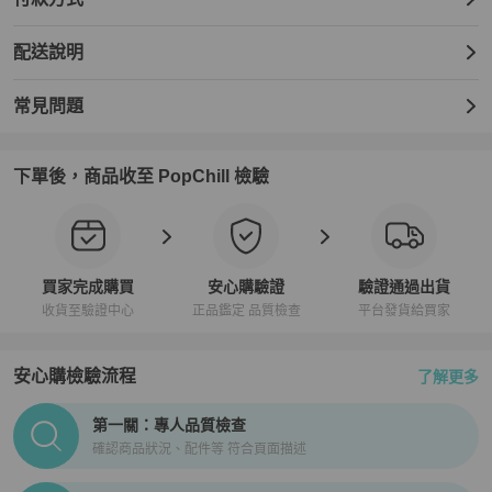
配送說明
常見問題
下單後，商品收至 PopChill 檢驗
買家完成購買
安心購驗證
驗證通過出貨
收貨至驗證中心
正品鑑定 品質檢查
平台發貨給買家
安心購檢驗流程
了解更多
PopChill拍拍圈正品驗證、安心購檢驗流程介紹
第一關：專人品質檢查
確認商品狀況、配件等 符合頁面描述