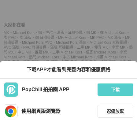
大家都在看
MK
、
Michael Kors
、
咖
、
PVC
、
滿版
、
耳機掛繩
、
咖 MK
、
咖 Michael Kors
、
咖 PVC
、
咖 滿版
、
咖 耳機掛繩
、
MK Michael Kors
、
MK PVC
、
MK 滿版
、
MK
耳機掛繩
、
Michael Kors PVC
、
Michael Kors 滿版
、
Michael Kors 耳機掛繩
、
PVC 滿版
、
PVC 耳機掛繩
、
滿版 耳機掛繩
、
二手 MK
、
便宜 MK
、
小資 MK
、
熱
門 MK
、
中古 MK
、
推薦 MK
、
二手 Michael Kors
、
便宜 Michael Kors
、
小資
Michael Kors
、
熱門 Michael Kors
、
中古 Michael Kors
、
推薦 Michael Kors
、
二手 滿版
、
便宜 滿版
、
小資 滿版
、
熱門 滿版
、
中古 滿版
、
推薦 滿版
、
二手 耳
機掛繩
、
便宜 耳機掛繩
、
小資 耳機掛繩
、
熱門 耳機掛繩
、
中古 耳機掛繩
、
推薦
下載APP才能看到完整內容和優惠價格
耳機掛繩
PopChill 拍拍圈 APP
下載
上架
使用網頁版瀏覽器
忍痛放棄
議價
購買
收藏
(
6
)
聊聊