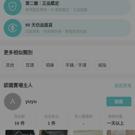
第二關：正品鑑定
專業鑑定團隊、AI 儀器鑑定、正品證書
90 天仿品退貨
出貨錄影、防掉換封條、雙重防護包裝
更多相似類別
更多
Michael Kors
男士配件
相似商品推薦
其他
耳環
項鍊
手鍊／手環
戒指
認識賣場主人
逛逛賣場
PopChill 拍拍圈嚴選賣家
yuyu
介紹
A
yuyu
追蹤
商品數
商品售出
安心購通過
聊聊回覆
10 件
1 件
-
一天以上