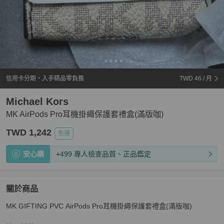
信用卡分期・入手精品零負擔
TWD 46
/ 月
Michael Kors
MK AirPods Pro耳機掛繩保護套禮盒(滿版咖)
TWD 1,242
免運
安心購
+499 專人檢查品質、正品鑑定
關於商品
關於
MK GIFTING PVC AirPods Pro耳機掛繩保護套禮盒(滿版咖)

MK AirPods Pro耳機掛繩保護套禮盒(滿版咖)
商品詳情與