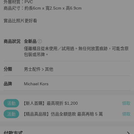
外層材質：PVC

商品尺寸：約長6cm x 寬2.5cm x 高6.9cm

實品比照片更好看
Michael Kors
男士配件
商品狀態與細節
商品狀況
全新品
僅離櫃且從未使用／試用過。無任何放置痕跡，可能含原
包裝或吊牌。
全新品
Michael Kors
男士配件
分類資訊
分類
男士配件
其他
男士配件
/
其他
推薦
Michael Kors
Michael Kors
精品
推薦清單
男士配件
品牌介紹
品牌
Michael Kors
活動
【新人首購】最高現折 $1,200
領取
活動
【精品真品險】仿品全額退款 最高再賠 5 萬
領取
付款方式