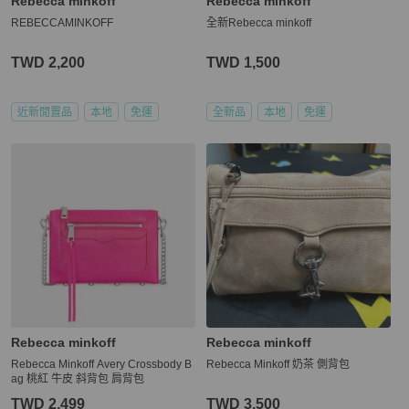
Rebecca minkoff
Rebecca minkoff
REBECCAMINKOFF
全新Rebecca minkoff
TWD 2,200
TWD 1,500
近新閒置品
本地
免運
全新品
本地
免運
Rebecca minkoff
Rebecca minkoff
Rebecca Minkoff Avery Crossbody B
Rebecca Minkoff 奶茶 側背包
ag 桃紅 牛皮 斜背包 肩背包
TWD 2,499
TWD 3,500