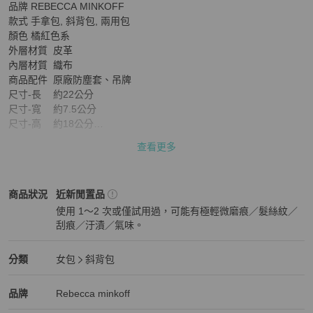
品牌	REBECCA MINKOFF 

款式	手拿包, 斜背包, 兩用包

顏色	橘紅色系

外層材質	皮革

內層材質	織布

商品配件	原廠防塵套、吊牌

尺寸-長	約22公分

尺寸-寬	約7.5公分

尺寸-高	約18公分

提把高度	-

查看更多
背帶長度	斜背帶長約115cm(可拆可調)

產地	依商品標示為主

商品來源	真品/美國平行輸入

Rebecca minkoff
女包
商品狀態與細節
商品狀況
近新閒置品
適用性別	女用

使用 1～2 次或僅試用過，可能有極輕微磨痕／髮絲紋／
開口方式	釦式

刮痕／汙漬／氣味。
內部夾層	無

近新閒置品
外部夾層	無

外袋數	1

Rebecca minkoff
女包
分類資訊
分類
女包
斜背包
內袋數	1

女包
/
斜背包
推薦
底珠	有

Rebecca minkoff
Rebecca minkoff
精品
推薦清單
女包
品牌介紹
品牌
Rebecca minkoff
手機袋	無
