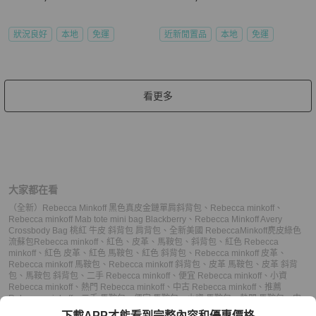
狀況良好
本地
免運
近新閒置品
本地
免運
看更多
大家都在看
（全新）Rebecca Minkoff 黑色真皮金鏈單肩斜背包
、
Rebecca minkoff
、
Rebecca minkoff Mab tote mini bag Blackberry
、
Rebecca Minkoff Avery
Crossbody Bag 桃紅 牛皮 斜背包 肩背包
、
全新美國 RebeccaMinkoff麂皮綠色
流蘇包
Rebecca minkoff
、
紅色
、
皮革
、
馬鞍包
、
斜背包
、
紅色 Rebecca
minkoff
、
紅色 皮革
、
紅色 馬鞍包
、
紅色 斜背包
、
Rebecca minkoff 皮革
、
Rebecca minkoff 馬鞍包
、
Rebecca minkoff 斜背包
、
皮革 馬鞍包
、
皮革 斜背
包
、
馬鞍包 斜背包
、
二手 Rebecca minkoff
、
便宜 Rebecca minkoff
、
小資
Rebecca minkoff
、
熱門 Rebecca minkoff
、
中古 Rebecca minkoff
、
推薦
Rebecca minkoff
、
二手 馬鞍包
、
便宜 馬鞍包
、
小資 馬鞍包
、
熱門 馬鞍包
、
中
古 馬鞍包
、
推薦 馬鞍包
、
二手 斜背包
、
便宜 斜背包
、
小資 斜背包
、
熱門 斜背
下載APP才能看到完整內容和優惠價格