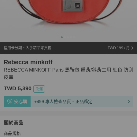
信用卡分期・入手精品零負擔
TWD 199
/ 月
Rebecca minkoff
REBECCA MINKOFF Paris 馬鞍包 肩背/斜背二用 紅色 防刮
皮革
TWD 5,390
免運
安心購
+499 專人檢查品質、正品鑑定
關於商品
關於
商品規格

REBECCA MINKOFF Paris 馬鞍包 肩背/斜背二用 紅色