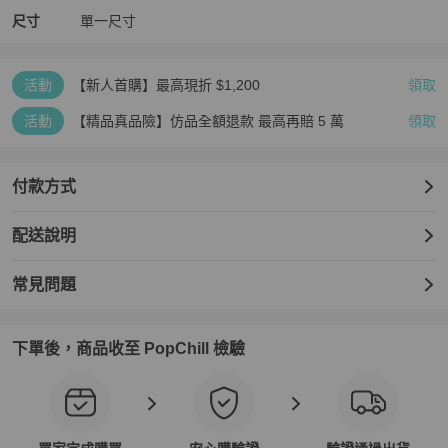
可放A4	否

尺寸
單一尺寸
【注意事項】

商品出貨包裝皆有封條保護，並全程出貨錄影存證。

商品圖檔顏色因電腦螢幕設定差異會略有不同，以實際商品顏色為
活動
【新人首購】最高現折 $1,200
領取
準，請見諒。

依照消費者保護法規定，商品鑑賞期間(鑑賞期非試用期)，如需退換
活動
【精品真品險】仿品全額退款 最高再賠 5 萬
領取
貨請保持商品『全新未經使用』狀態且完整包裝 (包含購買商品、附
件、內外包裝、隨機文件、贈品、包裝彩盒等...均請保持完整齊全)

原廠外盒及原廠包裝都屬於商品的一部分，或有遺失、毀損或缺件，
付款方式
可能依照損毀程度扣除為回復原狀所需的費用。

因國際精品皆有多個不同的製造地，實際產地請以該包當時產地為
準。
配送說明
常見問題
下單後，商品收至 PopChill 檢驗