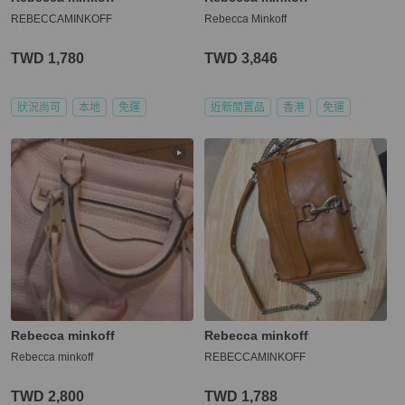
REBECCAMINKOFF
Rebecca Minkoff
TWD 1,780
TWD 3,846
狀況尚可
本地
免運
近新閒置品
香港
免運
Rebecca minkoff
Rebecca minkoff
Rebecca minkoff
REBECCAMINKOFF
TWD 2,800
TWD 1,788