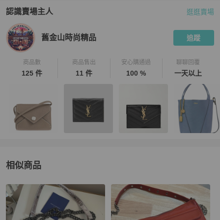
認識賣場主人
逛逛賣場
PopChill 拍拍圈嚴選賣家
舊金山時尚精品
介紹
舊金山時尚精品
追蹤
商品數
商品售出
安心購通過
聊聊回覆
125 件
11 件
100 %
一天以上
相似商品
更多相似
Rebecca minkoff
女包
推薦精品