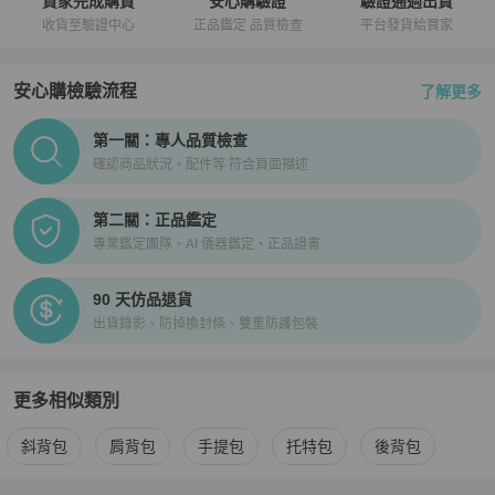
買家完成購買
安心購驗證
驗證通過出貨
收貨至驗證中心
正品鑑定 品質檢查
平台發貨給買家
安心購檢驗流程
了解更多
PopChill拍拍圈正品驗證、安心購檢驗流程介紹
第一關：專人品質檢查
確認商品狀況、配件等 符合頁面描述
第二關：正品鑑定
專業鑑定團隊、AI 儀器鑑定、正品證書
90 天仿品退貨
出貨錄影、防掉換封條、雙重防護包裝
更多相似類別
更多
Rebecca minkoff
女包
相似商品推薦
斜背包
肩背包
手提包
托特包
後背包