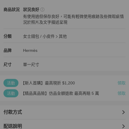
Hermès
女士錢包 / 小皮件
商品狀態與細節
商品狀況
狀況良好
有使用過但保存良好，可能有輕微使用痕跡及些微瑕疵情
況於照片及文字描述呈現
狀況良好
Hermès
女士錢包 / 小皮件
分類資訊
分類
女士錢包 / 小皮件
其他
女士錢包 / 小皮件
/
其他
推薦
Hermès
Hermès
精品
推薦清單
女士錢包 / 小皮件
品牌介紹
品牌
Hermès
尺寸
單一尺寸
活動
【新人首購】最高現折 $1,200
領取
活動
【精品真品險】仿品全額退款 最高再賠 5 萬
領取
付款方式
配送說明