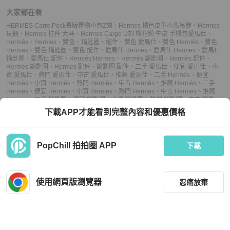
大家都在看
HERMES Carre Pock長版置物小包Z刻
、
Hermes 橘色皮革小馬吊飾
、
Hermes
玩偶
、
Hermes 挂件 大马
、
Hermes Cargo U刻 櫻花粉 牛皮 手機包
愛馬仕
、
Hermès
、
Hermes
、
雙色
、
鑰匙圈
、
配件
、
雙色 愛馬仕
、
雙色 Hermès
、
雙色
Hermes
、
雙色 鑰匙圈
、
雙色 配件
、
愛馬仕 Hermès
、
愛馬仕 Hermes
、
愛馬仕
鑰匙圈
、
愛馬仕 配件
、
Hermès Hermes
、
Hermès 鑰匙圈
、
Hermès 配件
、
Hermes 鑰匙圈
、
Hermes 配件
、
鑰匙圈 配件
、
二手 愛馬仕
、
便宜 愛馬仕
、
小
資 愛馬仕
、
熱門 愛馬仕
、
中古 愛馬仕
、
推薦 愛馬仕
、
二手 Hermès
、
便宜
Hermès
、
小資 Hermès
、
熱門 Hermès
、
中古 Hermès
、
推薦 Hermès
、
二手
Hermes
、
便宜 Hermes
、
小資 Hermes
、
熱門 Hermes
、
中古 Hermes
、
推薦
Hermes
、
二手 鑰匙圈
、
便宜 鑰匙圈
、
小資 鑰匙圈
、
熱門 鑰匙圈
、
中古 鑰匙
圈
、
推薦 鑰匙圈
、
二手 配件
、
便宜 配件
、
小資 配件
、
熱門 配件
、
中古 配件
、
下載APP才能看到完整內容和優惠價格
推薦 配件
PopChill 拍拍圈 APP
下載
上架
使用網頁版瀏覽器
忍痛放棄
議價
購買
收藏
(
1
)
聊聊