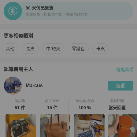
90 天仿品退貨
出貨錄影、防掉換封條、雙重防護包裝
更多相似類別
更多
Hermès
女士錢包 / 小皮件
相似商品推薦
其他
長夾
中/短夾
零錢包
卡夾
認識賣場主人
逛逛賣場
PopChill 拍拍圈嚴選賣家
Marcus
介紹
Marcus
追蹤
商品數
商品售出
安心購通過
聊聊回覆
51 件
15 件
100 %
當天回覆