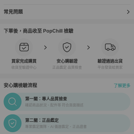
常見問題
下單後，商品收至 PopChill 檢驗
買家完成購買
安心購驗證
驗證通過出貨
收貨至驗證中心
正品鑑定 品質檢查
平台發貨給買家
安心購檢驗流程
了解更多
PopChill拍拍圈正品驗證、安心購檢驗流程介紹
第一關：專人品質檢查
確認商品狀況、配件等 符合頁面描述
第二關：正品鑑定
專業鑑定團隊、AI 儀器鑑定、正品證書