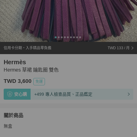
信用卡分期・入手精品零負擔
TWD 133
/ 月
Hermès
Hermes 草裙 鑰匙圈 雙色
TWD 3,600
免運
安心購
+499 專人檢查品質、正品鑑定
關於商品
關於
無盒
Hermes 草裙 鑰匙圈 雙色
商品詳情與購買須知