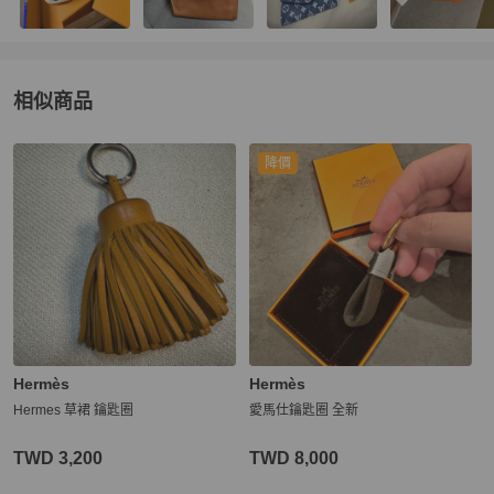
相似商品
更多相似
Hermès
女士錢包 / 小皮件
推薦精品
降價
Hermès
Hermès
Hermes 草裙 鑰匙圈
愛馬仕鑰匙圈 全新
TWD 3,200
TWD 8,000