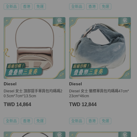
全新品
香港
免運
全新品
香港
免運
Diesel
Diesel
Diesel 女士 頂部提手單肩包均碼碼2
Diesel 女士 徽標單肩包均碼碼47cm*
0.5cm*7cm*13.5cm
23cm*46cm
TWD 14,864
TWD 12,844
全新品
香港
免運
全新品
香港
免運