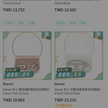
*7cm*13.5cm
23cm*46cm
TWD 13,733
TWD 12,925
全新品
香港
免運
全新品
香港
免運
Diesel
Diesel
Diesel 女士 標誌細節單肩包均碼碼2
Diesel 女士 仿舊效果單肩包均碼碼2
0.5cm*7cm*13.5cm
0.5cm*7cm*13.5cm
TWD 18,903
TWD 22,215
現折 800