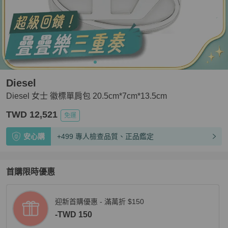
Diesel
Diesel 女士 徽標單肩包 20.5cm*7cm*13.5cm
TWD 12,521
免運
安心購
+499 專人檢查品質、正品鑑定
首購限時優惠
迎新首購優惠 - 滿萬折 $150
-TWD 150