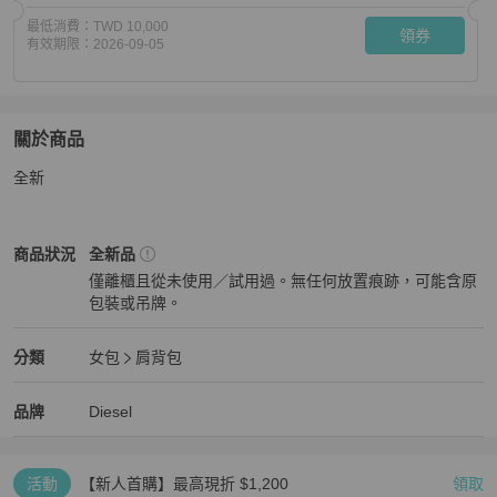
最低消費：
TWD 10,000
領券
有效期限：
2026-09-05
關於商品
關於
全新
Diesel 女士 徽標單肩包 20.5cm*7cm*13.5cm
商品詳情與
Diesel
女包
商品狀態與細節
商品狀況
全新品
僅離櫃且從未使用／試用過。無任何放置痕跡，可能含原
包裝或吊牌。
全新品
Diesel
女包
分類資訊
分類
女包
肩背包
女包
/
肩背包
推薦
Diesel
Diesel
精品
推薦清單
女包
品牌介紹
品牌
Diesel
活動
【新人首購】最高現折 $1,200
領取