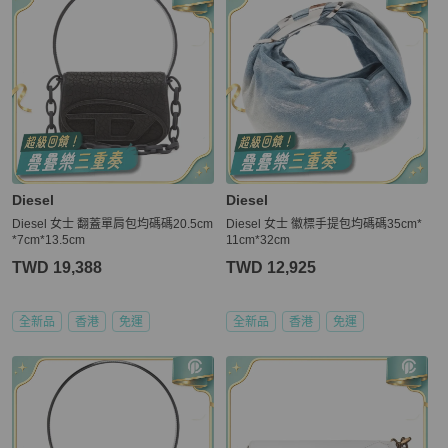
Diesel
Diesel
Diesel 女士 翻蓋單肩包均碼碼20.5cm
Diesel 女士 徽標手提包均碼碼35cm*
*7cm*13.5cm
11cm*32cm
TWD 19,388
TWD 12,925
全新品
香港
免運
全新品
香港
免運