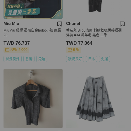
Miu Miu
Chanel
MiuMiu 繆繆 褶皺白金hobo小號 底長
香奈兒 Bijou 紐扣斜紋軟呢拼接褶襉
20
洋裝 #34 棉羊毛 黑色 二手
TWD 76,737
TWD 77,064
現折 2,000
9 折
狀況良好
香港
免運
狀況良好
日本
免運