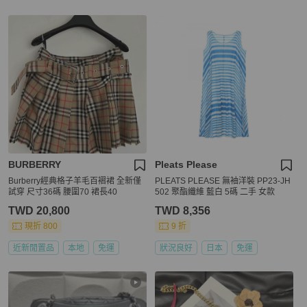
BURBERRY
Pleats Please
Burberry經典格子羊毛百褶裙 全新僅
PLEATS PLEASE 無袖洋裝 PP23-JH
試穿 尺寸36碼 腰圍70 裙長40
502 聚酯纖維 藍白 5碼 二手 女款
TWD 20,800
TWD 8,356
現折 800
9 折
近新閒置品
本地
免運
狀況良好
日本
免運