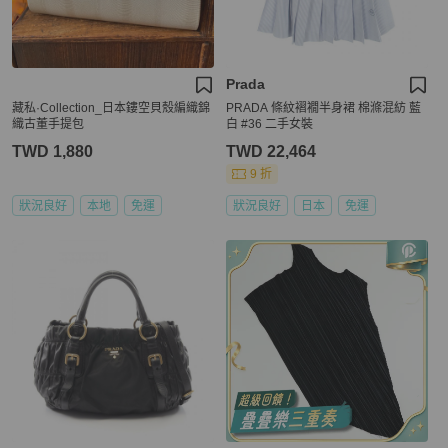
Prada
藏私·Collection_日本鏤空貝殼編織錦
PRADA 條紋褶襉半身裙 棉滌混紡 藍
織古董手提包
白 #36 二手女裝
TWD 1,880
TWD 22,464
9 折
狀況良好
本地
免運
狀況良好
日本
免運