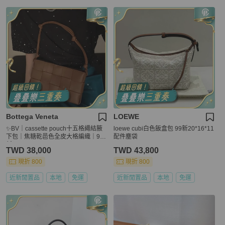
Bottega Veneta
LOEWE
✨BV｜cassette pouch十五格繩結腋
loewe cubi白色飯盒包 99新20*16*11
下包｜焦糖乾邑色全皮大格編織｜98
配件塵袋
新
TWD 38,000
TWD 43,800
現折 800
現折 800
近新閒置品
本地
免運
近新閒置品
本地
免運