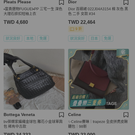
Pleats Please
Dior
▪️富貴選物FUGUEI▪️PP 三宅一生 深色
Dior 百褶裙 022J04A3154 棉 灰色 黑
大理石排扣短袖上衣
色 二手 女款 #34
TWD 4,680
TWD 22,464
9 折
狀況良好
本地
免運
狀況良好
日本
免運
Bottega Veneta
Celine
bv葆蝶家編織金球包 雕花小金球單肩
✨Celine賽琳｜trapeze 全皮拼麂皮鞦
包 稀有中古款
韆包｜98新
TWD 34,332
TWD 23,000