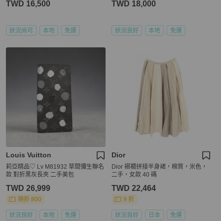
TWD 16,500
TWD 18,000
狀況尚可
本地
免運
狀況良好
本地
免運
Louis Vuitton
Dior
莉亞精品♡ Lv M81932 草間彌生聯名
Dior 褶襉拼接半身裙，棉質，米色，
款 對折黑灰長夾 二手美包
二手，女款 40 碼
TWD 26,999
TWD 22,464
現折 800
9 折
狀況良好
本地
免運
狀況良好
日本
免運