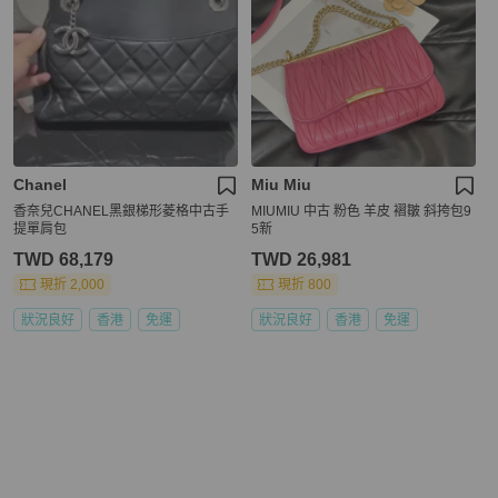
Chanel
Miu Miu
香奈兒CHANEL黑銀梯形菱格中古手
MIUMIU 中古 粉色 羊皮 褶皺 斜挎包9
提單肩包
5新
TWD 68,179
TWD 26,981
現折 2,000
現折 800
狀況良好
香港
免運
狀況良好
香港
免運