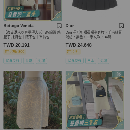
Bottega Veneta
Dior
【復古潮人🤍容量極大✨】BV編織 菜
Dior 星形扣褶褶襉半身裙，羊毛絲質
籃子|托特包｜腋下包｜單肩包
混紡，黑色，二手女款，34碼
TWD 20,191
TWD 24,648
現折 800
9 折
狀況良好
香港
免運
狀況良好
日本
免運