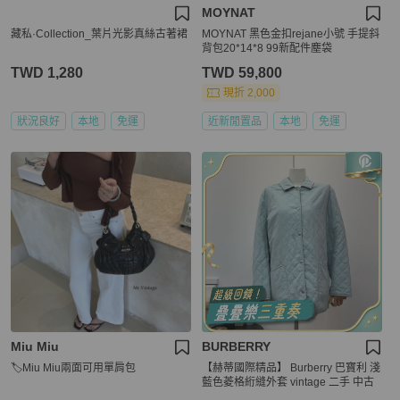
MOYNAT
藏私·Collection_葉片光影真絲古著裙
MOYNAT 黑色金扣rejane小號 手提斜
背包20*14*8 99新配件塵袋
TWD 1,280
TWD 59,800
現折 2,000
狀況良好
本地
免運
近新閒置品
本地
免運
Miu Miu
BURBERRY
🏷️Miu Miu兩面可用單肩包
【赫蒂國際精品】 Burberry 巴寶利 淺
藍色菱格絎縫外套 vintage 二手 中古