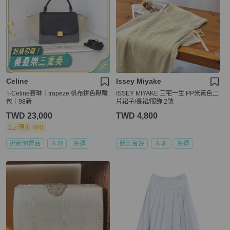
Celine
Issey Miyake
✨Celine賽琳｜trapeze 帆布拼色鞦韆
ISSEY MIYAKE 三宅一生 PP米黃色二
包｜98新
片裙子/長裙/服飾 2號
TWD 23,000
TWD 4,800
現折 800
近新閒置品
本地
免運
狀況良好
本地
免運