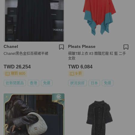
Chanel
Pleats Please
Chanel黑色金扣百褶裙半裙
褶皺T卹上衣 #3 醋酸尼龍 紅 藍 二手
女款
TWD 26,254
TWD 6,084
現折 800
9 折
近新閒置品
香港
免運
狀況良好
日本
免運