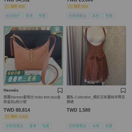
現折 800
現折 800
狀況良好
香港
免運
近新閒置品
本地
免運
Hermès
閒置Hermes愛馬仕 hobo trim duo金
藏私·Collection_橘紅日系蕾絲吊帶百
棕金扣y刻小號
摺裙
TWD 88,814
TWD 1,580
現折 2,000
近新閒置品
香港
免運
近新閒置品
本地
免運