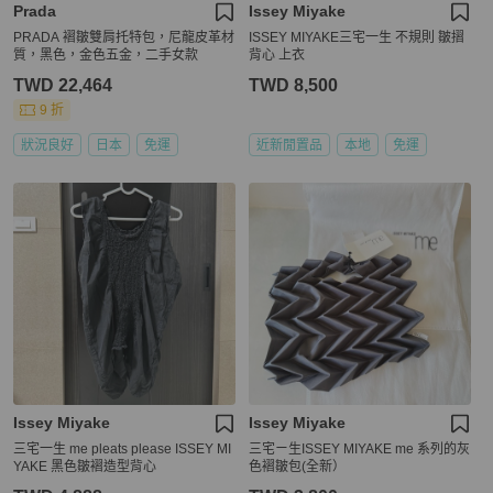
Prada
Issey Miyake
PRADA 褶皺雙肩托特包，尼龍皮革材
ISSEY MIYAKE三宅一生 不規則 皺摺
質，黑色，金色五金，二手女款
背心 上衣
TWD 22,464
TWD 8,500
9 折
狀況良好
日本
免運
近新閒置品
本地
免運
Issey Miyake
Issey Miyake
三宅一生 me pleats please ISSEY MI
三宅ㄧ生ISSEY MIYAKE me 系列的灰
YAKE 黑色皺褶造型背心
色褶皺包(全新）