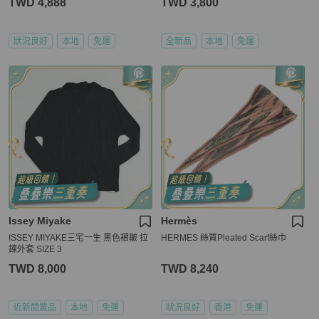
TWD 4,888
TWD 3,800
狀況良好
本地
免運
全新品
本地
免運
Issey Miyake
Hermès
ISSEY MIYAKE三宅一生 黑色褶皺 拉
HERMES 絲質Pleated Scarf絲巾
鍊外套 SIZE 3
TWD 8,000
TWD 8,240
近新閒置品
本地
免運
狀況良好
香港
免運