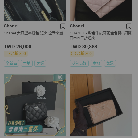
Chanel
Chanel
Chanel 大ㄇ型零錢包 短夾 全新閑置
CHANEL - 粉色牛皮麻花金色雙C釦雙
面mini三折短夾
TWD 26,000
TWD 39,888
現折 800
現折 800
全新品
本地
免運
狀況良好
本地
免運