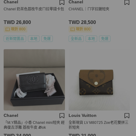
Chanel
Chanel
Chanel 奶茶色荔枝牛皮ㄇ拉零錢卡包
CHANEL｜ㄇ字拉鏈短夾
TWD 26,800
TWD 28,500
現折 800
現折 800
近新閒置品
本地
免運
全新品
本地
免運
Chanel
Louis Vuitton
「M.Y精品」小香 Chanel mini短夾 經
全新現貨 LV M80725 Zoe老花雙拼三
典復古浮雕 荔枝牛皮 🎁ok
折短夾
TWD 34,000
TWD 21,000