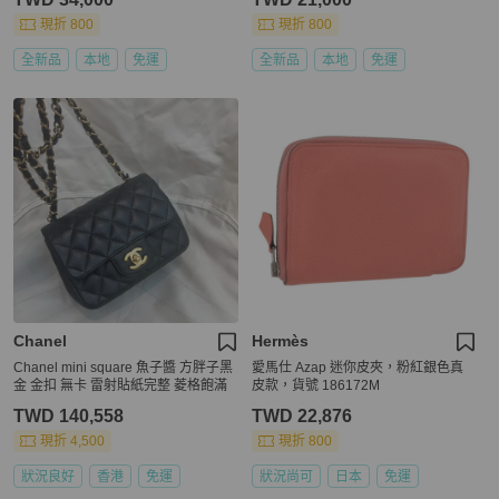
現折 800
現折 800
全新品
本地
免運
全新品
本地
免運
Chanel
Hermès
Chanel mini square 魚子醬 方胖子黑
愛馬仕 Azap 迷你皮夾，粉紅銀色真
金 金扣 無卡 雷射貼紙完整 菱格飽滿
皮款，貨號 186172M
TWD 140,558
TWD 22,876
現折 4,500
現折 800
狀況良好
香港
免運
狀況尚可
日本
免運