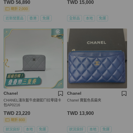
TWD 56,890
TWD 15,000
現折 2,000
近新閒置品
香港
免運
全新品
本地
免運
Chanel
Chanel
CHANEL淺灰藍牛皮銀釦ㄇ拉零錢卡
Chanel 寶藍色長扁夾
包AP0216
TWD 23,220
TWD 13,900
現折 800
狀況良好
本地
免運
狀況良好
本地
免運