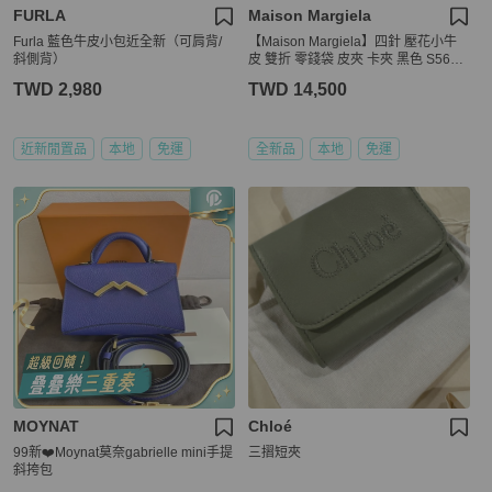
FURLA
Maison Margiela
Furla 藍色牛皮小包近全新（可肩背/
【Maison Margiela】四針 壓花小牛
斜側背）
皮 雙折 零錢袋 皮夾 卡夾 黑色 S56UI
0140P4455T8013
TWD 2,980
TWD 14,500
近新閒置品
本地
免運
全新品
本地
免運
MOYNAT
Chloé
99新❤️Moynat莫奈gabrielle mini手提
三摺短夾
斜挎包