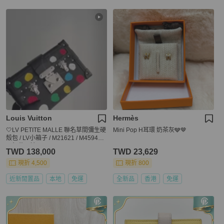
Louis Vuitton
Hermès
🤍LV PETITE MALLE 聯名草間彌生硬
Mini Pop H耳環 奶茶灰🩶🤎
殼包 / LV小箱子 / M21621 / M45943
🤍無花果精品
TWD 138,000
TWD 23,629
現折 4,500
現折 800
近新閒置品
本地
免運
全新品
香港
免運