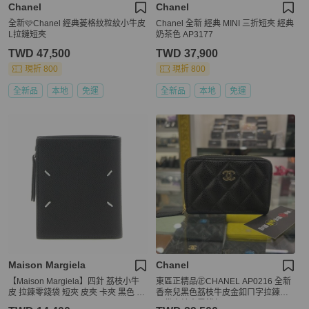
Chanel
Chanel
全新🩷Chanel 經典菱格紋粒紋小牛皮
Chanel 全新 經典 MINI 三折短夾 經典
L拉鏈短夾
奶茶色 AP3177
TWD 47,500
TWD 37,900
現折 800
現折 800
全新品
本地
免運
全新品
本地
免運
Maison Margiela
Chanel
【Maison Margiela】四針 荔枝小牛
東區正精品㊣CHANEL AP0216 全新
皮 拉鍊零錢袋 短夾 皮夾 卡夾 黑色 S
香奈兒黑色荔枝牛皮金釦ㄇ字拉鍊後
A1UI0020P4745T8013
口袋卡片夾零錢包 RZ6450