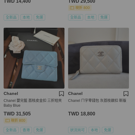
TWD 14,400
TWD 29,500
現折 800
全新品
本地
免運
全新品
本地
免運
Chanel
Chanel
Chanel 嬰兒藍 荔枝皮金扣 三折短夾
Chanel ㄇ字零錢包 灰荔枝銀扣 新版
Baby Blue
TWD 31,505
TWD 18,800
現折 800
全新品
香港
免運
狀況尚可
本地
免運