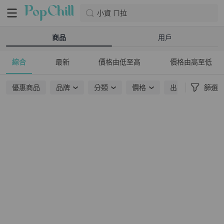
小資 ㄇ拉
商品
用戶
綜合
最新
價格由低至高
價格由高至低
優惠商品
品牌
分類
價格
出貨地點
篩選