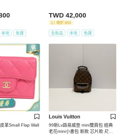
800
TWD 42,000
現折 800
本地
免運
全新品
本地
免運
Louis Vuitton
革Small Flap Wall
99新Lv路易威登 mini雙肩包 經典
老花mini小書包 新款 芯片款 尺
寸：17x22x10cm 附件：塵袋