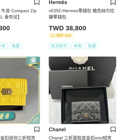
Hermès
皮 Compact Zip
s5392-Hermes零錢包 橘色絲巾拉
EL 香奈兒】
鍊零錢包
800
TWD 38,800
現折 800
本地
免運
狀況尚可
本地
免運
Chanel
BOY金扣迷你三折短夾
Chanel 三折荔枝皮金扣mini短夾