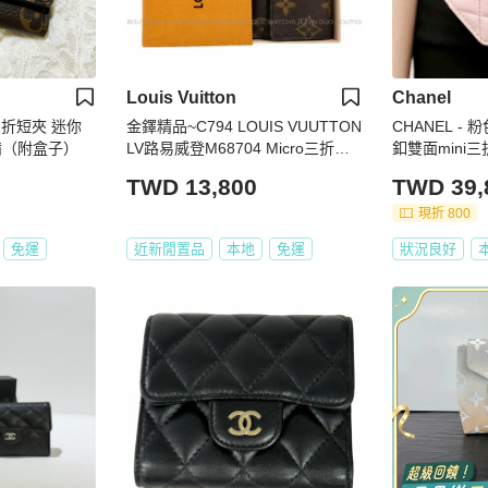
Louis Vuitton
Chanel
o三折短夾 迷你
金鐸精品~C794 LOUIS VUUTTON
CHANEL -
備（附盒子）
LV路易威登M68704 Micro三折金
釦雙面mini
釦迷你短夾
TWD 13,800
TWD 39,
現折 800
免運
近新閒置品
本地
免運
狀況良好