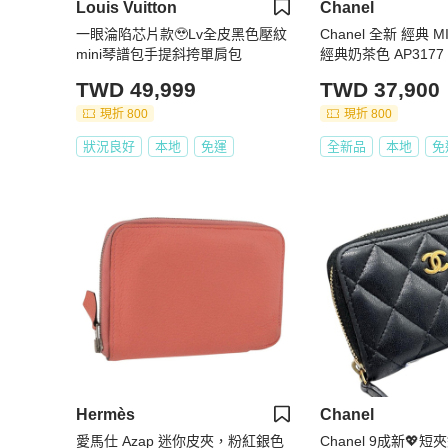
Louis Vuitton
Chanel
一眼淪陷芯片款🥹Lv全皮黑色壓紋
Chanel 全新 經典 
mini琴譜包手提斜挎單肩包
經典奶茶色 AP3177
TWD 49,999
TWD 37,900
現折 800
現折 800
狀況良好
本地
免運
全新品
本地
免
Hermès
Chanel
愛馬仕 Azap 迷你皮夾，粉紅銀色
Chanel 9成新💖