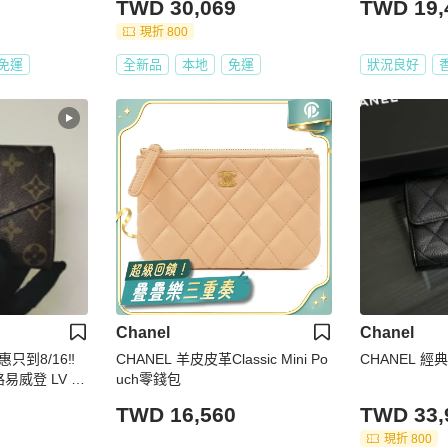
TWD 30,069
TWD 19,
現折 800
免運
全新品
本地
免運
狀況良好
Chanel
Chanel
只到8/16‼️
CHANEL 羊皮皮革Classic Mini Po
CHANEL 經
✨路易威登 LV 老
uch零錢包
錢包/二手精品/
TWD 16,560
TWD 33,
二手樹屋🌳
現折 800