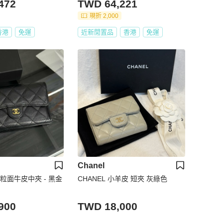
472
TWD 64,221
現折 2,000
香港
免運
近新閒置品
香港
免運
Chanel
典粒面牛皮中夾 - 黑金
CHANEL 小羊皮 短夾 灰綠色
900
TWD 18,000