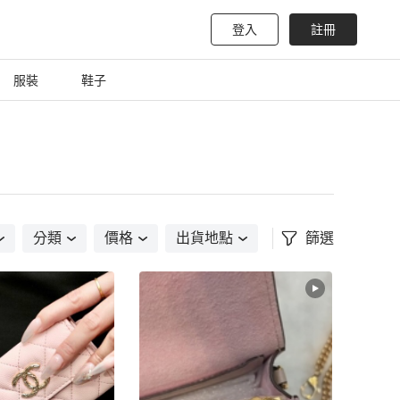
登入
註冊
服裝
鞋子
分類
價格
出貨地點
篩選