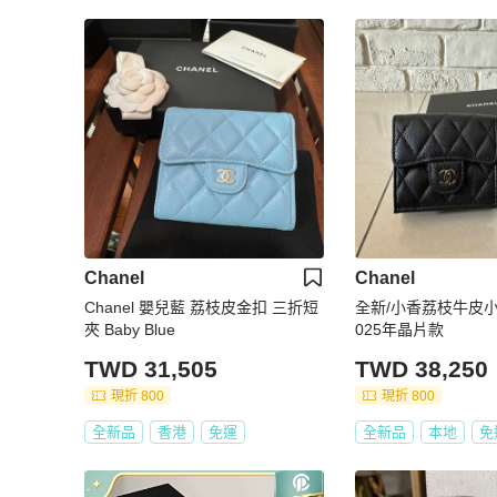
Chanel
Chanel
Chanel 嬰兒藍 荔枝皮金扣 三折短
全新/小香荔枝牛皮小
夾 Baby Blue
025年晶片款
TWD 31,505
TWD 38,250
現折 800
現折 800
全新品
香港
免運
全新品
本地
免