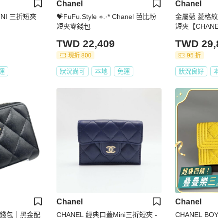
Chanel
Chanel
MINI 三折短夾
💝FuFu.Style ⟡.·* Chanel 芭比粉
金屬藍 菱格紋 牛
短夾零錢包
短夾【CHAN
TWD 22,409
TWD 29,
現折 800
95 折
運
狀況尚可
本地
免運
狀況良好
Chanel
Chanel
短夾錢包｜黑金配
CHANEL 經典口蓋Mini三折短夾 -
CHANEL 