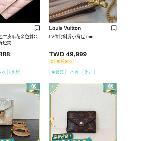
Louis Vuitton
 粉色牛皮麻花金色雙C
LV信封斜肩小背包 mini
三折短夾
888
TWD 49,999
現折 800
本地
免運
全新品
本地
免運