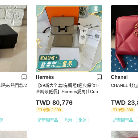
Hermès
Chanel
短夾/熱門款/2
【99新大全套❗️有購證❗️經典保值✨
CHANEL 錢
全網最低價】Hermes愛馬仕Const
ance Slim腰包 大象灰銀扣 手拿錢
TWD 80,776
TWD 23,
包｜腰包
現折 2,000
現折 800
運
近新閒置品
香港
免運
近新閒置品