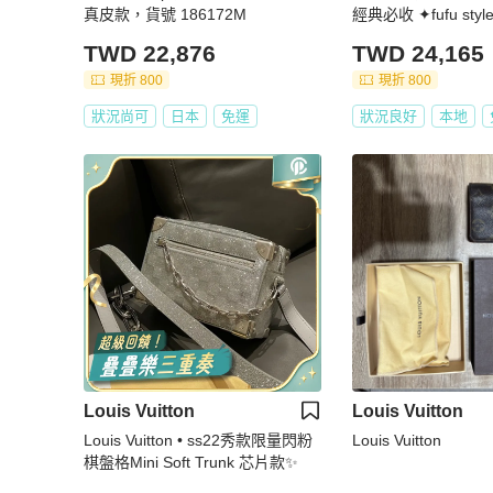
真皮款，貨號 186172M
經典必收 ✦fufu st
香包｜Vintage入
TWD 22,876
TWD 24,165
現折 800
現折 800
狀況尚可
日本
免運
狀況良好
本地
Louis Vuitton
Louis Vuitton
Louis Vuitton • ss22秀款限量閃粉
Louis Vuitton
棋盤格Mini Soft Trunk 芯片款✨