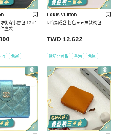
on
Louis Vuitton
迷你後背小書包 12.5*
lv路易威登 粉色豆豆短款錢包
新配件塵袋
800
TWD 12,622
本地
免運
近新閒置品
香港
免運