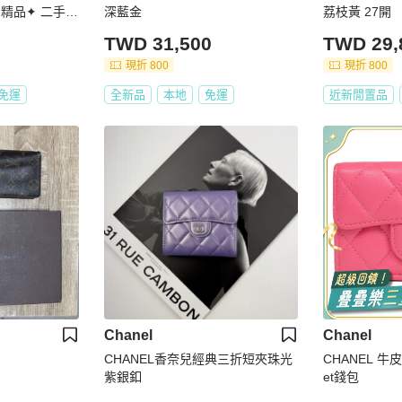
yle精品✦ 二手香
深藍金
荔枝黃 27開
門首選 小資推薦
TWD 31,500
TWD 29,
現折 800
現折 800
免運
全新品
本地
免運
近新閒置品
Chanel
Chanel
CHANEL香奈兒經典三折短夾珠光
CHANEL 牛皮皮
紫銀釦
et錢包