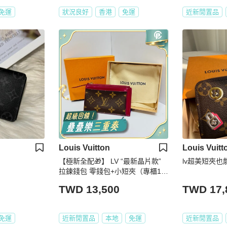
免運
狀況良好
香港
免運
近新閒置品
Louis Vuitton
Louis Vuitt
【極新全配🎁】 LV “最新晶片款”
lv超美短夾也
拉鍊錢包 零錢包+小短夾（專櫃19
000）
TWD 13,500
TWD 17,
免運
近新閒置品
本地
免運
近新閒置品