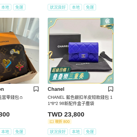
本地
免運
狀況良好
本地
免運
on
Chanel
能當零錢包👛
️CHANEL 藍色銀扣羊皮短款錢包 1
1*8*2 98新配件盒子塵袋
800
TWD 23,800
現折 800
本地
免運
狀況良好
本地
免運