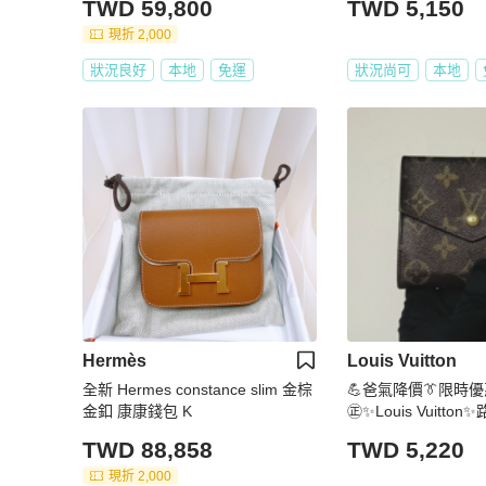
TWD 59,800
TWD 5,150
現折 2,000
狀況良好
本地
免運
狀況尚可
本地
Hermès
Louis Vuitton
全新 Hermes constance slim 金棕
💪爸氣降價👔限時優惠
金釦 康康錢包 K
㊣✨Louis Vuitton
花 釘釦 短夾 皮夾 
TWD 88,858
TWD 5,220
二手皮夾/保證正品
現折 2,000