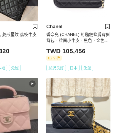
Chanel
奈兒 菱形壓紋 荔枝牛皮
香奈兒 (CHANEL) 絎縫鏈條肩背斜
背包，粒面小牛皮，黑色，金色五
金，二手
320
TWD 105,456
9 折
本地
免運
狀況良好
日本
免運