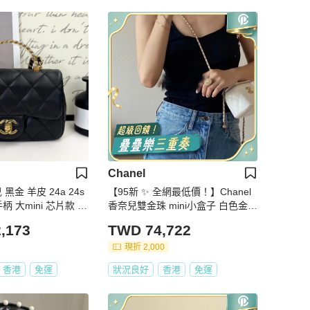
Chanel
 黑金 羊皮 24a 24s
【95新 ✨ 全網最低價！】Chanel
柄 大mini 芯片款 24
香奈兒雙金珠 mini小盒子 白色金扣
白金 羊皮
,173
TWD 74,722
現折 2,000
香港
免運
狀況良好
香港
免運