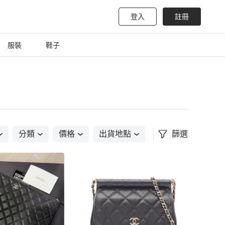
登入
註冊
服裝
鞋子
分類
價格
出貨地點
篩選