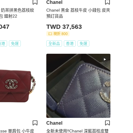
Chanel
奈兒 奶茶拼黑色荔枝紋
Chanel 黑金 荔枝牛皮 小錢包 皮夾
 鐳射22
預訂貨品
047
TWD 37,563
現折 800
香港
免運
全新品
香港
免運
Chanel
asse 單肩包 小牛皮
全新未使用‼️Chanel 深藍荔枝皮雙