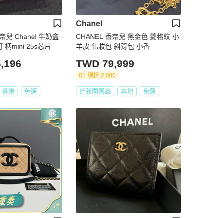
Chanel
兒 Chanel 牛奶盒
CHANEL 香奈兒 黑金色 菱格紋 小
子粉色荔枝皮手柄mini 25s芯片
羊皮 化妝包 斜背包 小香
,196
TWD 79,999
現折 2,000
香港
免運
近新閒置品
本地
免運