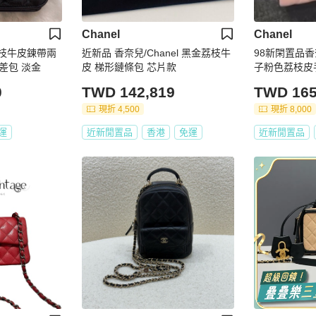
Chanel
Chanel
 荔枝牛皮鍊帶兩
近新品 香奈兒/Chanel 黑金荔枝牛
98新閑置品香奈
郵差包 淡金
皮 梯形鏈條包 芯片款
0
TWD 142,819
TWD 165
現折 4,500
現折 8,000
運
近新閒置品
香港
免運
近新閒置品