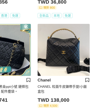
856
TWD 36,800
現折 800
香港
免運
全新品
本地
免運
Chanel
兒黑金ppt小號 鏈條包
CHANEL 粒面牛皮鍊帶手提/小飯
 配件塵袋。
盒包
741
TWD 138,000
現折 4,500