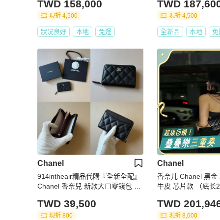
TWD 158,000
TWD 187,60
現折 4,500
現折 4,500
狀況良好
本地
免運
全新品
本地
免
Chanel
Chanel
914intheair精品代購『全新全配』
香奈儿 Chanel 黑金 2.55 小号油腊
Chanel 香奈兒 新款大ㄇ零錢包 黑
牛皮 芯片款 （底长2
金牛 短夾
TWD 39,500
TWD 201,94
現折 800
現折 8,000