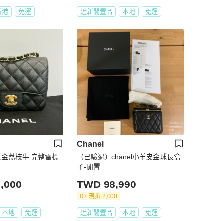
香港
免運
近新閒置品
本地
免運
Chanel
胖黑金荔枝牛 完整雷標
（已驗過）chanel小羊皮金球長盒
子-閒置
,000
TWD 98,990
現折 2,000
本地
免運
近新閒置品
本地
免運