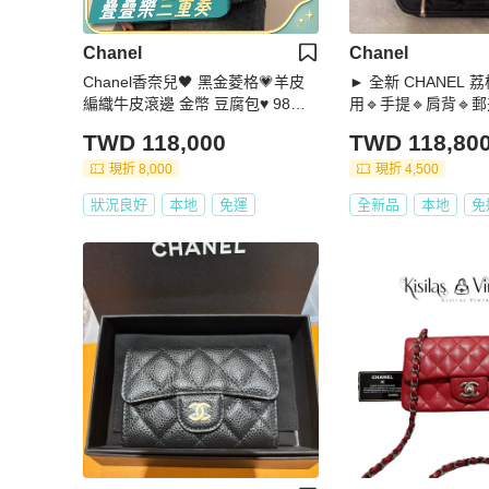
Chanel
Chanel
Chanel香奈兒🖤 黑金菱格💗羊皮
► 全新 CHANEL
編織牛皮滾邊 金幣 豆腐包♥️ 98新✨
用🔹手提🔹肩背🔹
芯片款💕 尺寸：19×14 附件：塵袋
TWD 118,000
TWD 118,80
包裝盒
現折 8,000
現折 4,500
狀況良好
本地
免運
全新品
本地
免