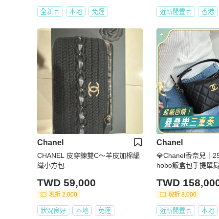
全新品
本地
免運
近新閒置品
香港
Chanel
Chanel
CHANEL 皮穿鍊雙C～羊皮加棉編
💎Chanel香奈兒｜
織小方包
hobo飯盒包手提單
芯片款
TWD 59,000
TWD 158,00
現折 2,000
現折 8,000
狀況良好
本地
免運
近新閒置品
本地