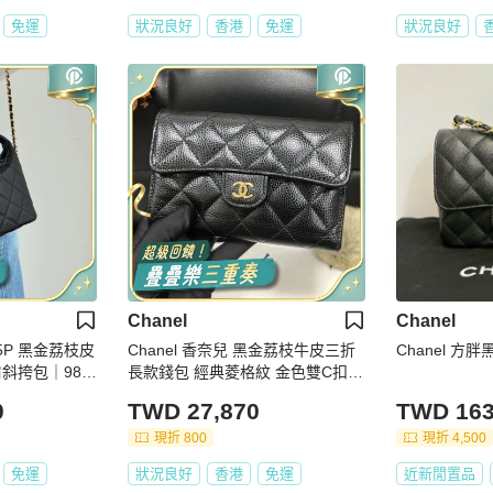
免運
狀況良好
香港
免運
狀況良好
Chanel
Chanel
25P 黑金荔枝皮
Chanel 香奈兒 黑金荔枝牛皮三折
Chanel 方
肩斜挎包｜98新
長款錢包 經典菱格紋 金色雙C扣
卡位多 芯片款
0
TWD 27,870
TWD 163
現折 800
現折 4,500
免運
狀況良好
香港
免運
近新閒置品