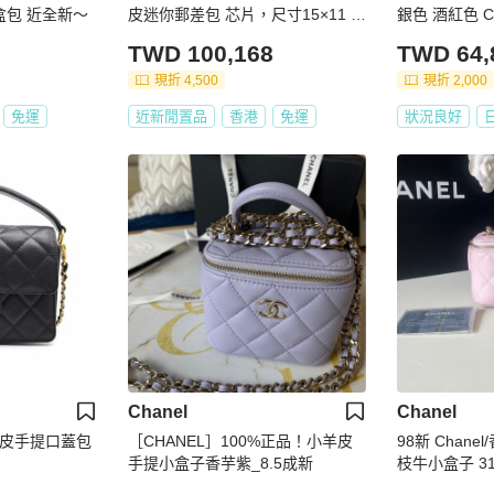
盒包 近全新～
皮迷你郵差包 芯片，尺寸15×11 附
銀色 酒紅色 CC
件盒子 塵袋
V
TWD 100,168
TWD 64,
現折 4,500
現折 2,000
免運
近新閒置品
香港
免運
狀況良好
Chanel
Chanel
枝牛皮手提口蓋包
［CHANEL］100%正品！小羊皮
98新 Chane
手提小盒子香芋紫_8.5成新
枝牛小盒子 3