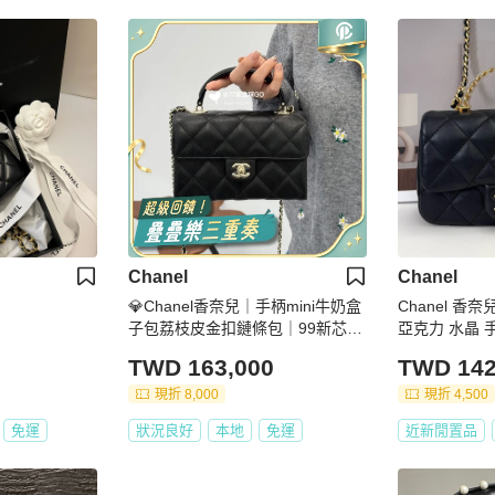
Chanel
Chanel
💎Chanel香奈兒｜手柄mini牛奶盒
Chanel 香奈兒
子包荔枝皮金扣鏈條包｜99新芯片
亞克力 水晶 手
款
年購入
TWD 163,000
TWD 142
現折 8,000
現折 4,500
免運
狀況良好
本地
免運
近新閒置品