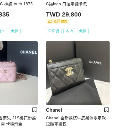
 標誌 Auth 187570
C鑲logo ㄇ拉零錢卡包
835
TWD 29,800
現折 800
日本
免運
全新品
本地
免運
Chanel
l/香奈兒 21S櫻花粉荔
Chanel 全新荔枝牛皮黑色限定款
1開 卡標齊全
拉鏈零錢包