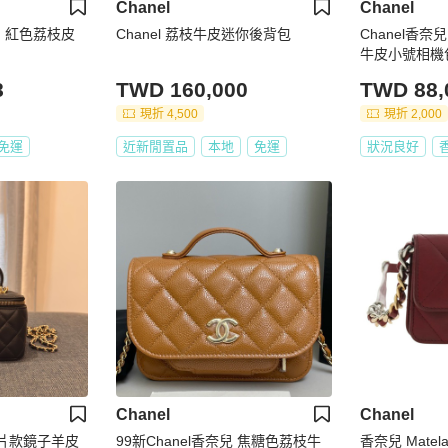
Chanel
Chanel
0cm 紅色荔枝皮
Chanel 荔枝牛皮迷你後背包
Chanel香
牛皮小號相機包
8
TWD 160,000
TWD 88,
現折 4,500
現折 2,000
免運
近新閒置品
本地
免運
狀況良好
Chanel
Chanel
入晶片款鏡子羊皮
99新Chanel香奈兒 焦糖色荔枝牛
香奈兒 Matel