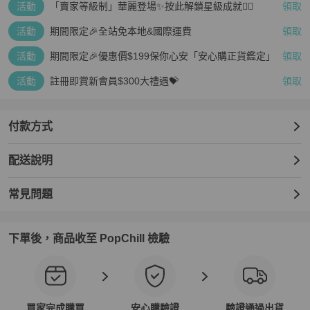
活動
「賣家等級制」華麗登場✨按此解鎖星級成就👆🏻
領取
活動
期間限定🎉全站免本地&國際運費
領取
活動
期間限定🎉優惠價$199保你心安「安心購正貨鑑定」
領取
活動
註冊即賞新會員$300大禮遇💝
領取
付款方式
配送說明
常見問題
下單後，商品收至 PopChill 檢驗
買家完成購買
安心購驗證
驗證通過出貨