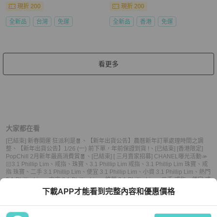
現折 200
現折 200
全新品
台灣
免運
全新品
香港
免運
看更多
大家都在看
[已結束] 新春開運 狂派利是🧧
、
【新年出貨公告】農曆新年訂單處理時間之調
整
、
【新年出貨公告】1/26 (一) 前下單，年前保證到貨 !
、
[已結束] [香港限定]
PopChill 2月新年最高消費賞🧧
、
[已結束] [ 三月賣家招募] CHANEL曝光活動🫴
🏻
3.1 Phillip Lim
、
戒指
、
珠寶
、
3.1 Phillip Lim 戒指
、
3.1 Phillip Lim 珠寶
、
戒
指 珠寶
、
二手 3.1 Phillip Lim
、
便宜 3.1 Phillip Lim
、
小資 3.1 Phillip Lim
、
熱門
3.1 Phillip Lim
、
中古 3.1 Phillip Lim
、
推薦 3.1 Phillip Lim
、
二手 戒指
、
便宜 戒
指
、
小資 戒指
、
熱門 戒指
、
中古 戒指
、
推薦 戒指
、
二手 珠寶
、
便宜 珠寶
、
小
下載APP才能看到完整內容和優惠價格
資 珠寶
、
熱門 珠寶
、
中古 珠寶
、
推薦 珠寶