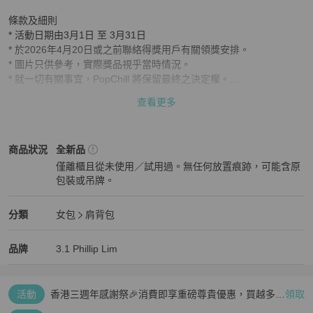
條款及細則

* 活動日期由3月1日 至 3月31日

* 於2026年4月20日或之前聯絡得獎用戶有關領獎安排。

* 圖片只供參考，實際獎品視乎當時情況。

* 就一切有關事宜，PopChill 將保留最終之決定權。

* 本平台對於因郵寄過程中造成的禮劵/禮物遺失或損壞不承擔任何責
查看更多
任。

* 如發生寄失情況，本平台將不會提供任何形式的賠償或補發。
3.1 Phillip Lim
女包
商品狀態與細節
商品狀況
全新品
僅離櫃且從未使用／試用過。無任何放置痕跡，可能含原
包裝或吊牌。
全新品
3.1 Phillip Lim
女包
分類資訊
分類
女包
肩背包
女包
/
肩背包
推薦
3.1 Phillip Lim
3.1 Phillip Lim
精品
推薦清單
女包
品牌介紹
品牌
3.1 Phillip Lim
活動
香港三週年感謝祭🎉消費即享重磅尊貴優惠，買越多、
領取
疊越多、賺越多🤑