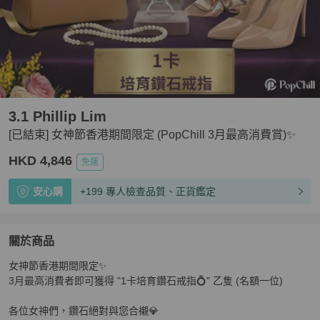
3.1 Phillip Lim
[已結束] 女神節香港期間限定 (PopChill 3月最高消費賞)✨
HKD 4,846
免運
安心購
+199 專人檢查品質、正貨鑑定
關於商品
關於
女神節香港期間限定✨

[已結束] 女神節香港期間限定 (PopChill 3月最高消費賞)✨
3月最高消費者即可獲得 "1卡培育鑽石戒指💍" 乙隻 (名額一位)

各位女神們，鑽石絕對與您合襯💎
