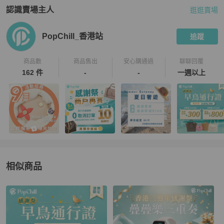
認識賣場主人
逛逛賣場
PopChill 拍拍圈嚴選賣家
PopChill_香港站
介紹
PopChill_香港站
追蹤
商品數
商品售出
安心購通過
聊聊回覆
162 件
-
-
一週以上
相似商品
更多相似
3.1 Phillip Lim
女包
推薦精品