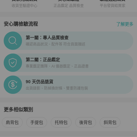
收貨至驗證中心
正品鑑定 品質檢查
平台發貨給買家
安心購檢驗流程
了解更多
PopChill拍拍圈正品驗證、安心購檢驗流程介紹
第一關：專人品質檢查
確認商品狀況、配件等 符合頁面描述
第二關：正品鑑定
專業鑑定團隊、AI 儀器鑑定、正品證書
90 天仿品退貨
出貨錄影、防掉換封條、雙重防護包裝
更多相似類別
更多
3.1 Phillip Lim
女包
相似商品推薦
肩背包
手提包
托特包
後背包
斜背包