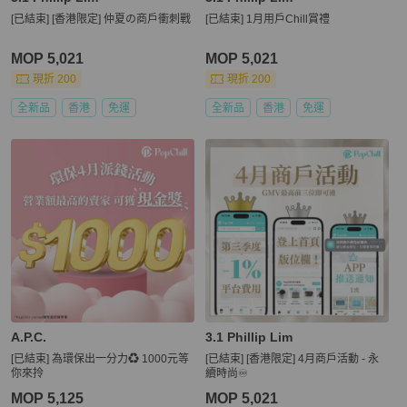
[已結束] [香港限定] 仲夏の商戶衝刺戰
[已結束] 1月用戶Chill賞禮
MOP 5,021
MOP 5,021
現折 200
現折 200
全新品
香港
免運
全新品
香港
免運
A.P.C.
3.1 Phillip Lim
[已結束] 為環保出一分力♻️ 1000元等
[已結束] [香港限定] 4月商戶活動 - 永
你來拎
續時尚♾️
MOP 5,125
MOP 5,021