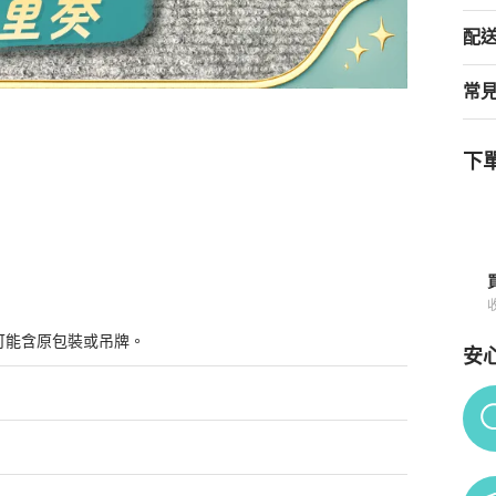
配
常
下單
.5碼🧡
商品詳情與購買須知
可能含原包裝或吊牌。
安
Po