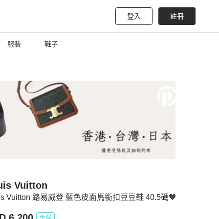
登入
註冊
服裝
鞋子
is Vuitton
uis Vuitton 路易威登 藍色皮面馬銜扣豆豆鞋 40.5碼🧡
D 6,200
免運