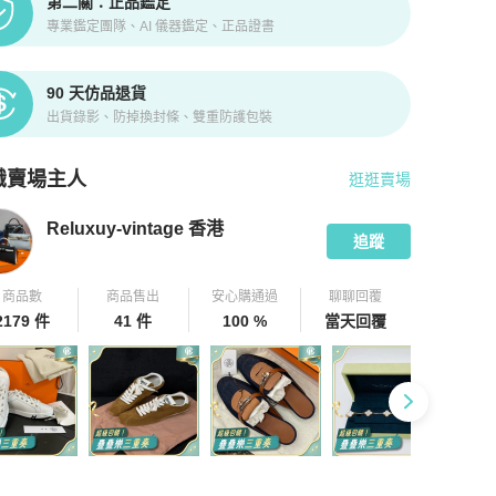
第二關：正品鑑定
專業鑑定團隊、AI 儀器鑑定、正品證書
90 天仿品退貨
出貨錄影、防掉換封條、雙重防護包裝
識賣場主人
逛逛賣場
pChill 拍拍圈嚴選賣家
Reluxuy-vintage 香港
介紹
Reluxuy-vintage 香港
追蹤
商品數
商品售出
安心購通過
聊聊回覆
2179 件
41 件
100 %
當天回覆