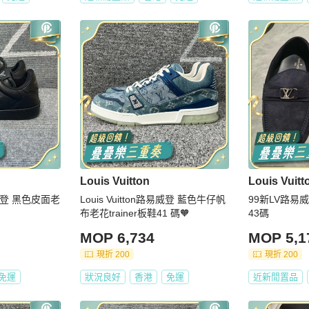
Louis Vuitton
Louis Vuitt
路易威登 黑色皮面老
Louis Vuitton路易威登 藍色牛仔帆
99新LV路
布老花trainer板鞋41 碼🧡
43碼
MOP 6,734
MOP 5,1
現折 200
現折 200
免運
狀況良好
香港
免運
近新閒置品