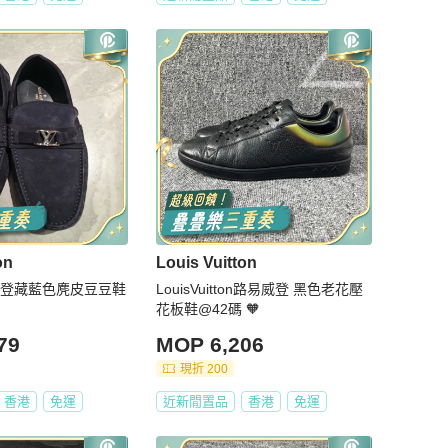
on
Louis Vuitton
易威登藏藍色麂皮豆豆鞋
LouisVuitton路易威登 黑色老花壓
花板鞋@42碼 🧡
79
MOP 6,206
現折 200
香港
免運
近新閒置品
香港
免運