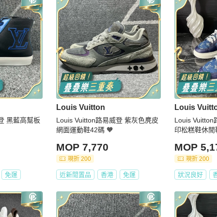
Louis Vuitton
Louis Vuitt
路易威登 黑藍高幫板
Louis Vuitton路易威登 紫灰色麂皮
Louis Vui
網面運動鞋42碼 🧡
印松糕鞋休閒鞋
MOP 7,770
MOP 5,1
現折 200
現折 200
免運
近新閒置品
香港
免運
狀況良好