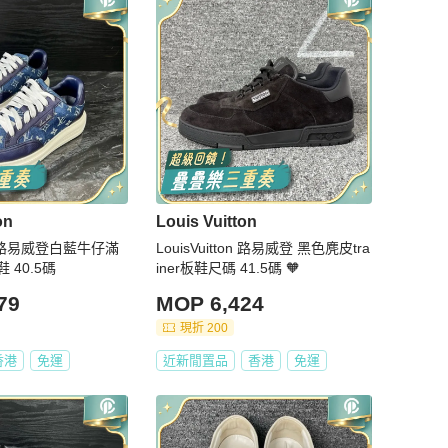
on
Louis Vuitton
tton路易威登白藍牛仔滿
LouisVuitton 路易威登 黑色麂皮tra
 40.5碼
iner板鞋尺碼 41.5碼 🧡
79
MOP 6,424
現折 200
香港
免運
近新閒置品
香港
免運