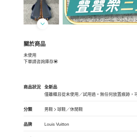
關於商品
關於
未使用

Louis Vuitton 路易威登 藍色皮面馬銜扣豆豆鞋 40
下單請咨詢庫存💟
Louis Vuitton
男鞋
商品狀態與細節
商品狀況
全新品
僅離櫃且從未使用／試用過。無任何放置痕跡，
全新品
Louis Vuitton
男鞋
分類資訊
分類
男鞋
球鞋／休閒鞋
男鞋
/
球鞋／休閒鞋
推薦
Louis Vuitton
Louis Vuitton
精品
推薦清單
男鞋
品牌介紹
品牌
Louis Vuitton