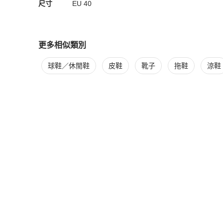
尺寸
EU
40
更多相似類別
更多
Louis Vuitton
男鞋
相似商品推薦
球鞋／休閒鞋
皮鞋
靴子
拖鞋
涼鞋