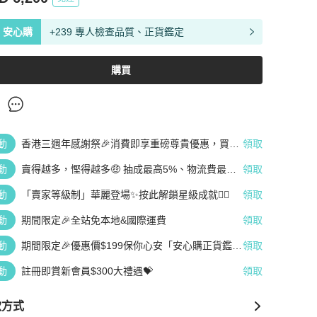
安心購
+239 專人檢查品質、正貨鑑定
購買
動
香港三週年感謝祭🎉消費即享重磅尊貴優惠，買越
領取
多、疊越多、賺越多🤑
動
賣得越多，慳得越多🤑 抽成最高5%、物流費最高
領取
$800🤩 再見無上限抽成👋🏻
動
「賣家等級制」華麗登場✨按此解鎖星級成就👆🏻
領取
動
期間限定🎉全站免本地&國際運費
領取
動
期間限定🎉優惠價$199保你心安「安心購正貨鑑
領取
定」
動
註冊即賞新會員$300大禮遇💝
領取
款方式