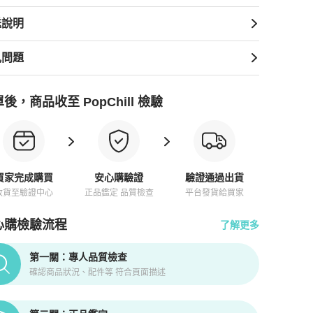
送說明
見問題
後，商品收至 PopChill 檢驗
買家完成購買
安心購驗證
驗證通過出貨
收貨至驗證中心
正品鑑定 品質檢查
平台發貨給買家
心購檢驗流程
了解更多
pChill拍拍圈正品驗證、安心購檢驗流程介紹
第一關：專人品質檢查
確認商品狀況、配件等 符合頁面描述