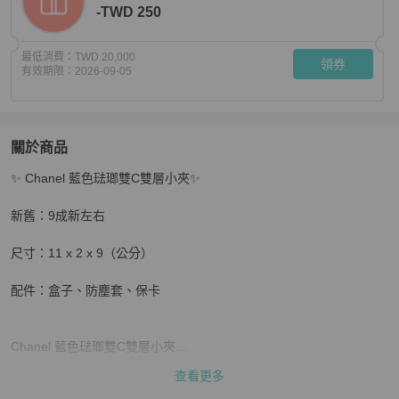
-TWD 250
最低消費：
TWD 20,000
領券
有效期限：
2026-09-05
關於商品
關於
✨ Chanel 藍色琺瑯雙C雙層小夾✨

Chanel 藍色琺瑯雙C雙層小夾
商品詳情與購買須知
新舊：9成新左右

尺寸：11 x 2 x 9（公分）

配件：盒子、防塵套、保卡

Chanel 藍色琺瑯雙C雙層小夾

查看更多
國內外熱賣難找的雙層小夾
