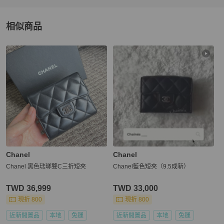
相似商品
更多相似
Chanel
女士錢包 / 小皮件
推薦精品
Chanel
Chanel
Chanel 黑色琺瑯雙C三折短夾
Chanel藍色短夾（9.5成新）
TWD 36,999
TWD 33,000
現折 800
現折 800
近新閒置品
本地
免運
近新閒置品
本地
免運