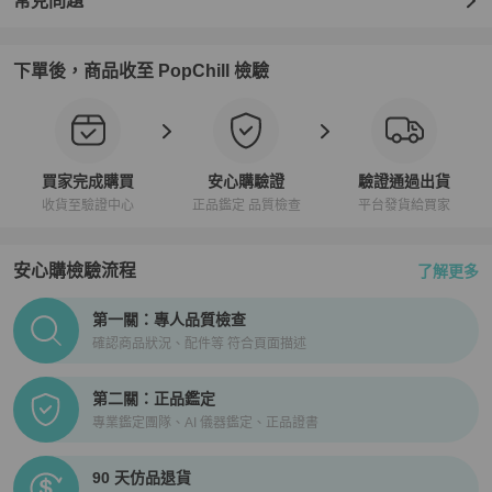
常見問題
下單後，商品收至 PopChill 檢驗
買家完成購買
安心購驗證
驗證通過出貨
收貨至驗證中心
正品鑑定 品質檢查
平台發貨給買家
安心購檢驗流程
了解更多
PopChill拍拍圈正品驗證、安心購檢驗流程介紹
第一關：專人品質檢查
確認商品狀況、配件等 符合頁面描述
第二關：正品鑑定
專業鑑定團隊、AI 儀器鑑定、正品證書
90 天仿品退貨