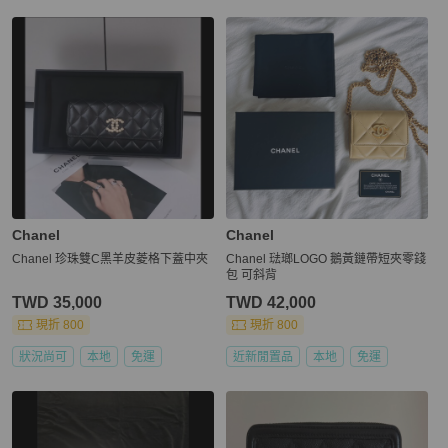
Chanel
Chanel
Chanel 珍珠雙C黑羊皮菱格下蓋中夾
Chanel 琺瑯LOGO 鵝黃鏈帶短夾零錢
包 可斜背
TWD 35,000
TWD 42,000
現折 800
現折 800
狀況尚可
本地
免運
近新閒置品
本地
免運