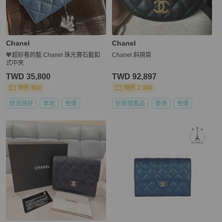
Chanel
Chanel
💖超好看的藍 Chanel 珠光寶石藍釦
Chanel 斜孭袋
式中夾
TWD 35,800
TWD 92,897
現折 800
現折 2,000
狀況良好
本地
免運
近新閒置品
香港
免運