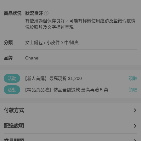
優雅大方的藍色琺瑯雙C💓

時尚不敗款，經典實用款💯

Chanel
女士錢包 / 小皮件
商品狀態與細節
商品狀況
狀況良好
小包盛行，不可或缺的實用美物👍

有使用過但保存良好，可能有輕微使用痕跡及些微瑕疵情
況於照片及文字描述呈現
狀況良好
商品狀況完全呈現在照片中

若有不清楚都可以詢問

Chanel
女士錢包 / 小皮件
分類資訊
分類
女士錢包 / 小皮件
中/短夾
女士錢包 / 小皮件
/
中/短夾
推薦
Chanel
Chanel
精品
推薦清單
女士錢包 / 小皮件
品牌介紹
品牌
Chanel
詢問商品細節請注意禮貌🙇‍♀️

商品皆自歐洲/日本正規管道進口

活動
【新人首購】最高現折 $1,200
領取
照片都是現貨實拍📷請勿盜圖❌

活動
【精品真品險】仿品全額退款 最高再賠 5 萬
領取
每個包狀況不同，價格也會不同

付款方式
二手商品皆有使用痕跡，高標準請靠櫃選購

配送說明
下標前請善用聊聊確認任何細節

售出後不因任何個人因素退換商品