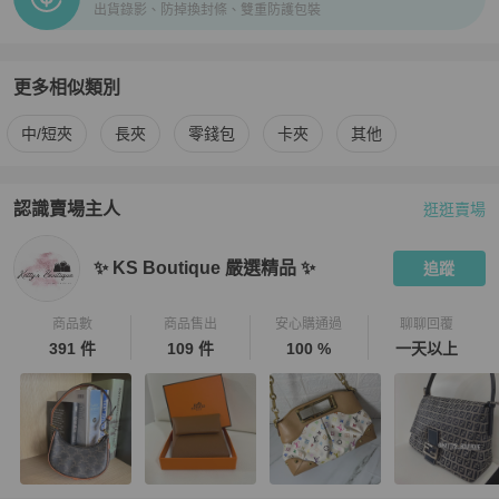
出貨錄影、防掉換封條、雙重防護包裝
更多相似類別
更多
Chanel
女士錢包 / 小皮件
相似商品推薦
中/短夾
長夾
零錢包
卡夾
其他
認識賣場主人
逛逛賣場
PopChill 拍拍圈嚴選賣家
✨ KS Boutique 嚴選精品 ✨
介紹
✨ KS Boutique 嚴選精品 ✨
追蹤
商品數
商品售出
安心購通過
聊聊回覆
391 件
109 件
100 %
一天以上