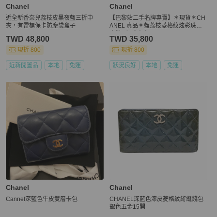
Chanel
Chanel
近全新香奈兒荔枝皮黑夜藍三折中
【巴黎站二手名牌專賣】＊現貨＊CH
夾，有雷標保卡防塵袋盒子
ANEL 真品＊藍荔枝菱格紋炫彩珠光
金雙C釦式中夾
TWD 48,800
TWD 35,800
現折 800
現折 800
近新閒置品
本地
免運
狀況良好
本地
免運
Chanel
Chanel
Cannel深藍色牛皮雙層卡包
CHANEL深藍色漆皮菱格紋絎縫錢包
銀色五金15開