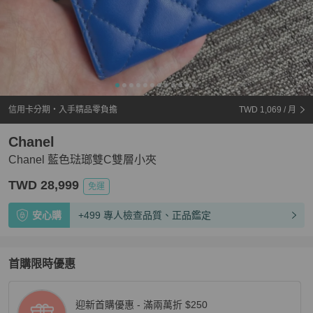
信用卡分期・入手精品零負擔
TWD 1,069
/ 月
Chanel
Chanel 藍色琺瑯雙C雙層小夾
TWD 28,999
免運
安心購
+499 專人檢查品質、正品鑑定
首購限時優惠
迎新首購優惠 - 滿兩萬折 $250