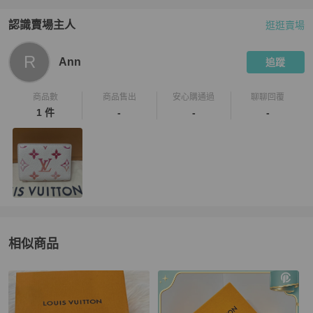
認識賣場主人
逛逛賣場
PopChill 拍拍圈嚴選賣家
Ann
介紹
R
Ann
追蹤
商品數
商品售出
安心購通過
聊聊回覆
1 件
-
-
-
相似商品
更多相似
Louis Vuitton
女士錢包 / 小皮件
推薦精品