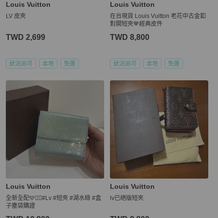
Louis Vuitton
Louis Vuitton
LV 皮夾
在台現貨 Louis Vuitton 老花中古金釦
對開短夾🤎經典皮件
TWD 2,699
TWD 8,800
狀況尚可
本地
免運
狀況尚可
本地
免運
Louis Vuitton
Louis Vuitton
全新全配🩵🧚‍♀️#Lv #短夾 #湖水綠 #盒
lv已絕版短夾
子塵袋購證