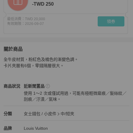
-TWD 250
最低消費：
TWD 20,000
領券
有效期限：
2026-09-07
關於商品
關於
全牛皮材質，粉紅色及橘色的漸變色調。

LV Lou短夾 近全新
商品詳情與購買須知
卡片夾層有6個，零錢隔層很大。
Louis Vuitton
女士錢包 / 小皮件
商品狀態與細節
商品狀況
近新閒置品
使用 1～2 次或僅試用過，可能有極輕微磨痕／髮絲紋／
刮痕／汙漬／氣味。
近新閒置品
Louis Vuitton
女士錢包 / 小皮件
分類資訊
分類
女士錢包 / 小皮件
中/短夾
女士錢包 / 小皮件
/
中/短夾
推薦
Louis Vuitton
Louis Vuitton
精品
推薦清單
女士錢包 / 小皮件
品牌介紹
品牌
Louis Vuitton