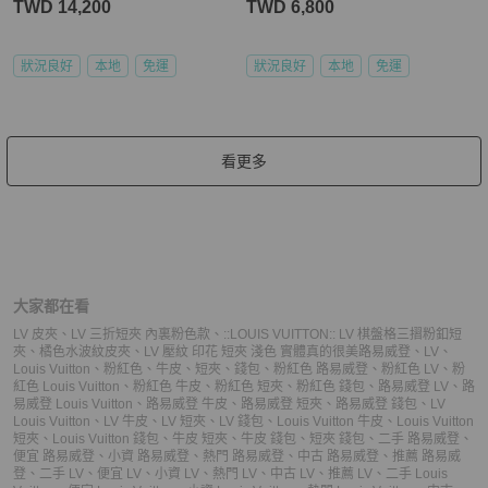
TWD 14,200
TWD 6,800
狀況良好
本地
免運
狀況良好
本地
免運
看更多
大家都在看
LV 皮夾
、
LV 三折短夾 內裏粉色款
、
::LOUIS VUITTON:: LV 棋盤格三摺粉釦短
夾
、
橘色水波紋皮夾
、
LV 壓紋 印花 短夾 淺色 實體真的很美
路易威登
、
LV
、
Louis Vuitton
、
粉紅色
、
牛皮
、
短夾
、
錢包
、
粉紅色 路易威登
、
粉紅色 LV
、
粉
紅色 Louis Vuitton
、
粉紅色 牛皮
、
粉紅色 短夾
、
粉紅色 錢包
、
路易威登 LV
、
路
易威登 Louis Vuitton
、
路易威登 牛皮
、
路易威登 短夾
、
路易威登 錢包
、
LV
Louis Vuitton
、
LV 牛皮
、
LV 短夾
、
LV 錢包
、
Louis Vuitton 牛皮
、
Louis Vuitton
短夾
、
Louis Vuitton 錢包
、
牛皮 短夾
、
牛皮 錢包
、
短夾 錢包
、
二手 路易威登
、
便宜 路易威登
、
小資 路易威登
、
熱門 路易威登
、
中古 路易威登
、
推薦 路易威
登
、
二手 LV
、
便宜 LV
、
小資 LV
、
熱門 LV
、
中古 LV
、
推薦 LV
、
二手 Louis