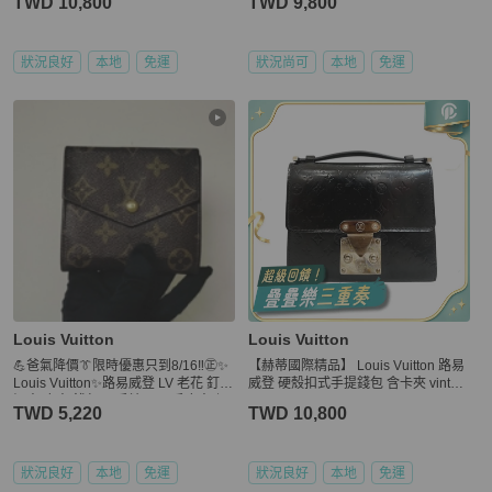
TWD 10,800
TWD 9,800
狀況良好
本地
免運
狀況尚可
本地
免運
Louis Vuitton
Louis Vuitton
💪爸氣降價👔限時優惠只到8/16‼️㊣✨
【赫蒂國際精品】 Louis Vuitton 路易
Louis Vuitton✨路易威登 LV 老花 釘釦
威登 硬殼扣式手提錢包 含卡夾 vintag
短夾 皮夾 錢包/二手精品/二手皮夾/保
e
TWD 5,220
TWD 10,800
證正品🌳二手樹屋🌳
狀況良好
本地
免運
狀況良好
本地
免運