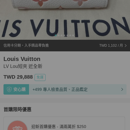
信用卡分期・入手精品零負擔
TWD 1,102
/ 月
Louis Vuitton
LV Lou短夾 近全新
TWD 29,888
免運
安心購
+499 專人檢查品質、正品鑑定
首購限時優惠
迎新首購優惠 - 滿兩萬折 $250