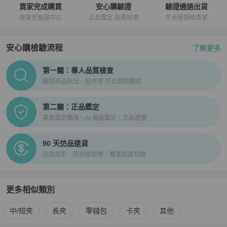
買家完成購買
安心購驗證
驗證通過出貨
收貨至驗證中心
正品鑑定 品質檢查
平台發貨給買家
安心購檢驗流程
了解更多
PopChill拍拍圈正品驗證、安心購檢驗流程介紹
第一關：專人品質檢查
確認商品狀況、配件等 符合頁面描述
第二關：正品鑑定
專業鑑定團隊、AI 儀器鑑定、正品證書
90 天仿品退貨
出貨錄影、防掉換封條、雙重防護包裝
更多相似類別
更多
Louis Vuitton
女士錢包 / 小皮件
相似商品推薦
中/短夾
長夾
零錢包
卡夾
其他